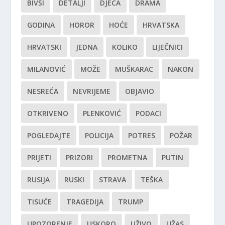
BIVŠI
DETALJI
DJECA
DRAMA
GODINA
HOROR
HOĆE
HRVATSKA
HRVATSKI
JEDNA
KOLIKO
LIJEČNICI
MILANOVIĆ
MOŽE
MUŠKARAC
NAKON
NESREĆA
NEVRIJEME
OBJAVIO
OTKRIVENO
PLENKOVIĆ
PODACI
POGLEDAJTE
POLICIJA
POTRES
POŽAR
PRIJETI
PRIZORI
PROMETNA
PUTIN
RUSIJA
RUSKI
STRAVA
TEŠKA
TISUĆE
TRAGEDIJA
TRUMP
UPOZORENJE
USKORO
UŽIVO
UŽAS