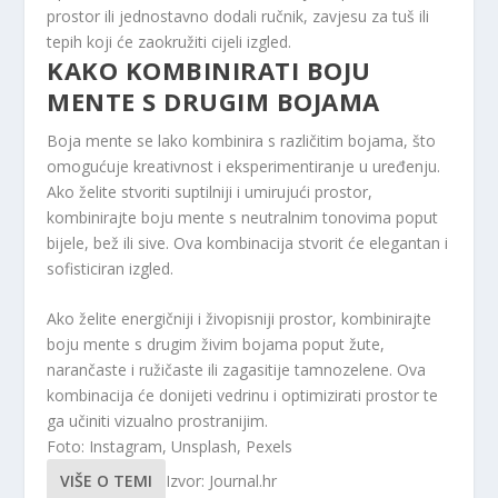
prostor ili jednostavno dodali ručnik, zavjesu za tuš ili
tepih koji će zaokružiti cijeli izgled.
KAKO KOMBINIRATI BOJU
MENTE S DRUGIM BOJAMA
Boja mente se lako kombinira s različitim bojama, što
omogućuje kreativnost i eksperimentiranje u uređenju.
Ako želite stvoriti suptilniji i umirujući prostor,
kombinirajte boju mente s neutralnim tonovima poput
bijele, bež ili sive. Ova kombinacija stvorit će elegantan i
sofisticiran izgled.
Ako želite energičniji i živopisniji prostor, kombinirajte
boju mente s drugim živim bojama poput žute,
narančaste i ružičaste ili zagasitije tamnozelene. Ova
kombinacija će donijeti vedrinu i optimizirati prostor te
ga učiniti vizualno prostranijim.
Foto: Instagram, Unsplash, Pexels
VIŠE O TEMI
Izvor: Journal.hr