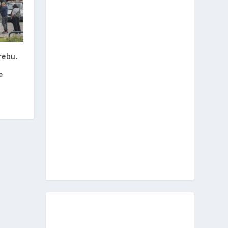
rebu.
e