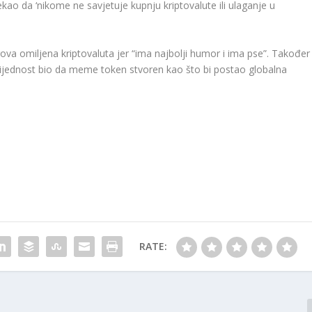
 rekao da ‘nikome ne savjetuje kupnju kriptovalute ili ulaganje u
ova omiljena kriptovaluta jer “ima najbolji humor i ima pse”. Također
 vrijednost bio da meme token stvoren kao što bi postao globalna
RATE: