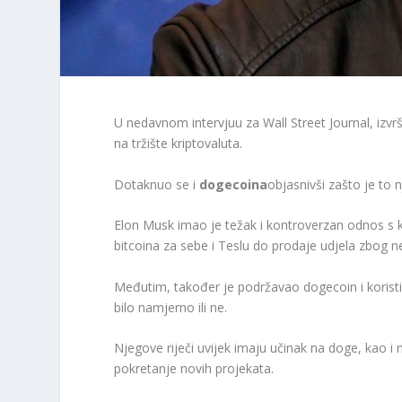
U nedavnom intervjuu za Wall Street Journal, izvr
na tržište kriptovaluta.
Dotaknuo se i
dogecoina
objasnivši zašto je to 
Elon Musk imao je težak i kontroverzan odnos s k
bitcoina za sebe i Teslu do prodaje udjela zbog n
Međutim, također je podržavao dogecoin i koristio
bilo namjerno ili ne.
Njegove riječi uvijek imaju učinak na doge, kao i 
pokretanje novih projekata.