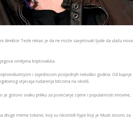
šni direktor Tesle rekao je da ne može savjetovati ljude da ulažu nova
njegova omiljena kriptovaluta.
riptoindustrijom i zajednicom posljednjih nekoliko godina. Od kupnje
egativnog utjecaja rudarenja bitcoina na okoliš.
 je gotovo svaku priliku za povećanje cijene i popularnosti imovine,
na druge meme tokene, koji su iskoristili hype koji je Musk stvorio za