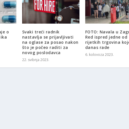
je o
Svaki treći radnik
FOTO: Navala u Zag
tika
nastavlja se prijavljivati ​​
Red ispred jedne od
na oglase za posao nakon
rijetkih trgovina koj
što je počeo raditi za
danas rade
novog poslodavca
6. kolovoza 2023.
22. svibnja 2023.