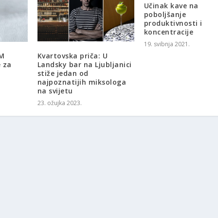
Učinak kave na
poboljšanje
produktivnosti i
koncentracije
19. svibnja 2021.
&M
Kvartovska priča: U
e za
Landsky bar na Ljubljanici
stiže jedan od
najpoznatijih miksologa
na svijetu
23. ožujka 2023.