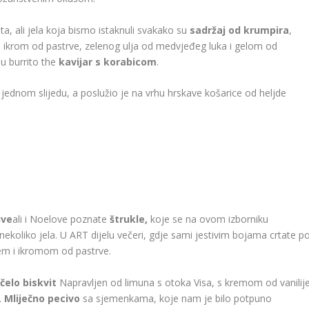
a, ali jela koja bismo istaknuli svakako su
sadržaj
od
krumpira
,
 ikrom od pastrve, zelenog ulja od medvjeđeg luka i gelom od
 burrito the
kavijar s korabicom
.
jednom slijedu, a poslužio je na vrhu hrskave košarice od heljde
ive
ali i Noelove poznate
štrukle,
koje se na ovom izborniku
 nekoliko jela. U ART dijelu večeri, gdje sami jestivim bojama crtate p
jem i ikromom od pastrve.
čelo
biskvit
Napravljen od limuna s otoka Visa, s kremom od vanilij
.
Mliječno pecivo
sa sjemenkama, koje nam je bilo potpuno