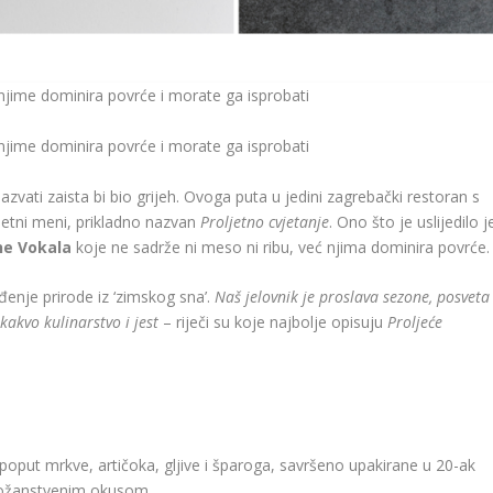
azvati zaista bi bio grijeh. Ovoga puta u jedini zagrebački restoran s
jetni meni, prikladno nazvan
Proljetno cvjetanje
. Ono što je uslijedilo j
ne
Vokala
koje ne sadrže ni meso ni ribu, već njima dominira povrće.
uđenje prirode iz ‘zimskog sna’.
Naš jelovnik je proslava sezone, posveta
kakvo kulinarstvo i jest
– riječi su koje najbolje opisuju
Proljeće
poput mrkve, artičoka, gljive i šparoga, savršeno upakirane u 20-ak
i božanstvenim okusom.