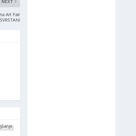
NEXT
a Art Fair
SVRSTANI