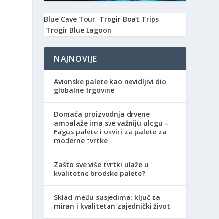
Blue Cave Tour
Trogir Boat Trips
Trogir Blue Lagoon
NAJNOVIJE
Avionske palete kao nevidljivi dio
globalne trgovine
Domaća proizvodnja drvene
ambalaže ima sve važniju ulogu –
Fagus palete i okviri za palete za
moderne tvrtke
Zašto sve više tvrtki ulaže u
o
kvalitetne brodske palete?
Sklad među susjedima: ključ za
e
miran i kvalitetan zajednički život