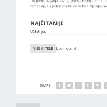
Do predstavljanja novog, ljetnog menija ostalo 
remek djela s potpisom Brune Vokala. Vjerujte na
NAJČITANIJE
Učitati još
VIŠE O TEMI
Izvor: Journal.hr
SHARE: