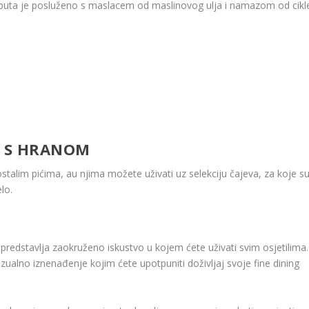
a puta je posluženo s maslacem od maslinovog ulja i namazom od cikl
ĆA S HRANOM
ostalim pićima, au njima možete uživati ​​uz selekciju čajeva, za koje s
lo.
, predstavlja zaokruženo iskustvo u kojem ćete uživati ​​svim osjetilima.
zualno iznenađenje kojim ćete upotpuniti doživljaj svoje fine dining