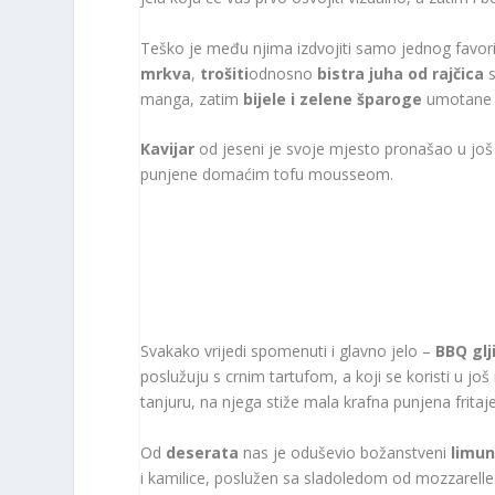
Teško je među njima izdvojiti samo jednog favorit
mrkva
,
trošiti
odnosno
bistra juha od rajčica
s
manga, zatim
bijele i zelene šparoge
umotane u
Kavijar
od jeseni je svoje mjesto pronašao u još 
punjene domaćim tofu mousseom.
Svakako vrijedi spomenuti i glavno jelo –
BBQ glj
poslužuju s crnim tartufom, a koji se koristi u još
tanjuru, na njega stiže mala krafna punjena frita
Od
deserata
nas je oduševio božanstveni
limun
i kamilice, poslužen sa sladoledom od mozzarelle