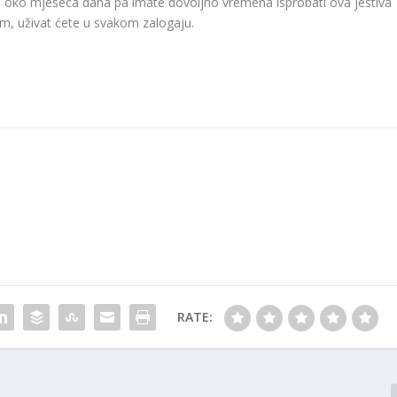
je oko mjeseca dana pa imate dovoljno vremena isprobati ova jestiva
m, uživat ćete u svakom zalogaju.
RATE: