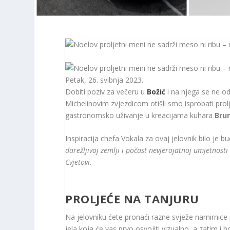
Petak, 26. svibnja 2023.
Dobiti poziv za večeru u
Božić
i na njega se ne od
Michelinovim zvjezdicom otišli smo isprobati prol
gastronomsko uživanje u kreacijama kuhara
Bru
Inspiracija chefa Vokala za ovaj jelovnik bilo je b
darežljivoj zemlji i počast nevjerojatnoj umjetnosti 
Cvjetovi
.
PROLJEĆE NA TANJURU
Na jelovniku ćete pronaći razne svježe namirnice 
jela koja će vas prvo osvojiti vizualno, a zatim 