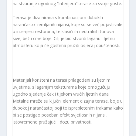
na stvaranje ugodnog “interijera” terase za svoje goste.
Terasa je dizajnirana s kombinacijom dubokih
narančasto-zemljanih nijansi, koje su se već pojavljivale
u interijeru restorana, te klasičnih neutralnih tonova
sive, bež i crne boje. Cilj je bio stvoriti laganu i ljetnu
atmosferu koja će gostima pružiti osjećaj opuštenosti.
Materijali korišteni na terasi prilagođeni su ljetnim
uvjetima, s laganijim teksturama koje omogućuju
ugodno sjedenje čak i tijekom vrućih ljetnih dana.
Metalne mreže su ključni element dizajna terase, boje u
dubokoj narančastoj boji te isprepletenim trakama kako
bi se postigao poseban efekt svjetlosnih nijansi,
istovremeno pružajući i dozu privatnosti.