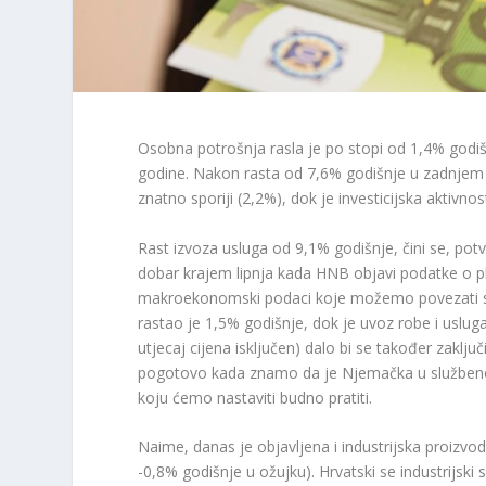
Osobna potrošnja rasla je po stopi od 1,4% godi
godine. Nakon rasta od 7,6% godišnje u zadnjem k
znatno sporiji (2,2%), dok je investicijska aktivno
Rast izvoza usluga od 9,1% godišnje, čini se, po
dobar krajem lipnja kada HNB objavi podatke o plat
makroekonomski podaci koje možemo povezati s u
rastao je 1,5% godišnje, dok je uvoz robe i usluga
utjecaj cijena isključen) dalo bi se također zaklj
pogotovo kada znamo da je Njemačka u službenoj 
koju ćemo nastaviti budno pratiti.
Naime, danas je objavljena i industrijska proizvod
-0,8% godišnje u ožujku). Hrvatski se industrijski 