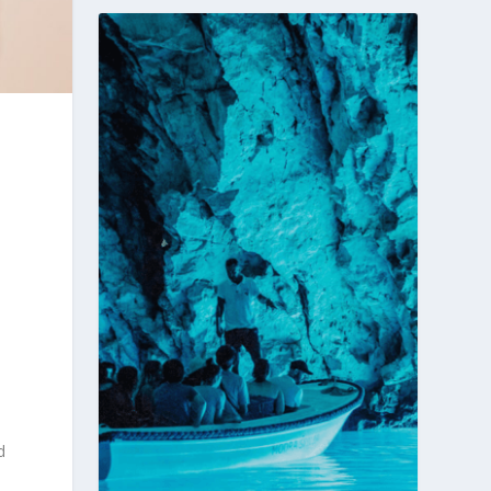
i
,
d