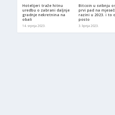
Hotelijeri traže hitnu
Bitcoin u svibnju o
uredbu o zabrani daljnje
prvi pad na mjeseč
gradnje nekretnina na
razini u 2023. i to 
obali
posto
14. srpnja 2023.
3. lipnja 2023.