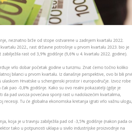
šnje, neznatno brže od stope ostvarene u zadnjem kvartalu 2022.
vartalu 2022., rast državne potrošnje u prvom kvartalu 2023. bio je
st zabilježila rast od 3,9% godišnje (9,6% u 4. kvartalu 2022. godine).
tvrđuje vrlo dobar početak godine u turizmu. Znat ćemo točno koliko
noj bilanci u prvom kvartalu. Iz današnje perspektive, ovo bi bili prv
laskom Hrvatske u schengenski prostor i europodručje. Izvoz robe
 čak pao -0,8% godišnje. Kako su ovo realni pokazatelji (gdje je
učiti da pad uvoza povećava sporiji rast u nadolazećim kvartalima,
recesiji. Tu će globalna ekonomska kretanja igrati vrlo važnu ulogu
nja, koja je u travnju zabilježila pad od -3,5% godišnje (nakon pada o
sektor tako u potpunosti uklapa u sivilo industrijske proizvodnje na