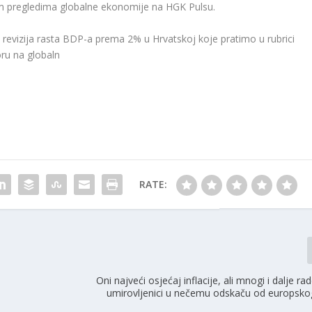
im pregledima globalne ekonomije na HGK Pulsu.
 revizija rasta BDP-a prema 2% u Hrvatskoj koje pratimo u rubrici
ru na globaln
RATE:
Oni najveći osjećaj inflacije, ali mnogi i dalje ra
umirovljenici u nečemu odskaču od europsko