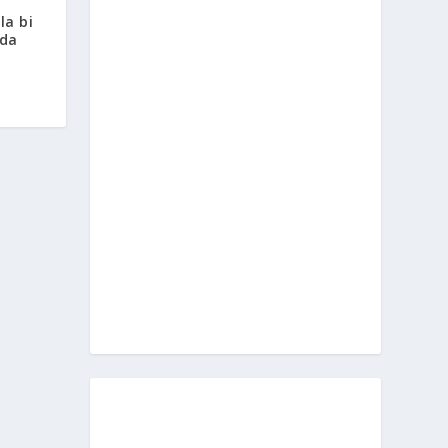
la bi
 da
n