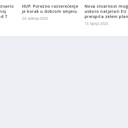
stvario
HUP: Porezno rasterećenje
Nova stvarnost mog
noj
je korak u dobrom smjeru
uskoro natjerati EU
od 7
preispita zeleni pla
24. svibnja 2023.
13. lipnja 2023.