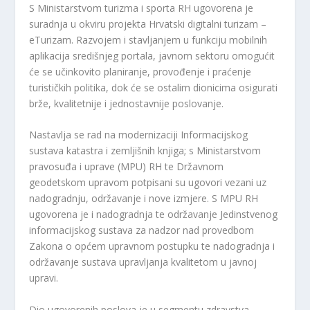
S Ministarstvom turizma i sporta RH ugovorena je
suradnja u okviru projekta Hrvatski digitalni turizam –
eTurizam. Razvojem i stavljanjem u funkciju mobilnih
aplikacija središnjeg portala, javnom sektoru omogućit
će se učinkovito planiranje, provođenje i praćenje
turističkih politika, dok će se ostalim dionicima osigurati
brže, kvalitetnije i jednostavnije poslovanje.
Nastavlja se rad na modernizaciji Informacijskog
sustava katastra i zemljišnih knjiga; s Ministarstvom
pravosuđa i uprave (MPU) RH te Državnom
geodetskom upravom potpisani su ugovori vezani uz
nadogradnju, održavanje i nove izmjere. S MPU RH
ugovorena je i nadogradnja te održavanje Jedinstvenog
informacijskog sustava za nadzor nad provedbom
Zakona o općem upravnom postupku te nadogradnja i
održavanje sustava upravljanja kvalitetom u javnoj
upravi.
Dio ugovorenih poslova je u segmentu zdravstva –