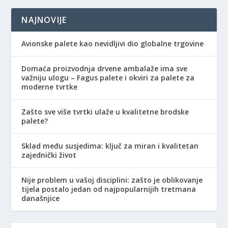
NAJNOVIJE
Avionske palete kao nevidljivi dio globalne trgovine
Domaća proizvodnja drvene ambalaže ima sve
važniju ulogu – Fagus palete i okviri za palete za
moderne tvrtke
Zašto sve više tvrtki ulaže u kvalitetne brodske
palete?
Sklad među susjedima: ključ za miran i kvalitetan
zajednički život
Nije problem u vašoj disciplini: zašto je oblikovanje
tijela postalo jedan od najpopularnijih tretmana
današnjice