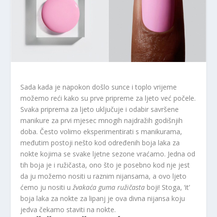
Sada kada je napokon došlo sunce i toplo vrijeme
možemo reći kako su prve pripreme za ljeto već počele.
Svaka priprema za ljeto uključuje i odabir savršene
manikure za prvi mjesec mnogih najdražih godišnjih
doba. Često volimo eksperimentirati s manikurama,
međutim postoji nešto kod određenih boja laka za
nokte kojima se svake ljetne sezone vraćamo. Jedna od
tih boja je i ružičasta, ono što je posebno kod nje jest
da ju možemo nositi u raznim nijansama, a ovo ljeto
ćemo ju nositi u
žvakaća guma ružičasta
boji! Stoga, ‘it’
boja laka za nokte za lipanj je ova divna nijansa koju
jedva čekamo staviti na nokte.