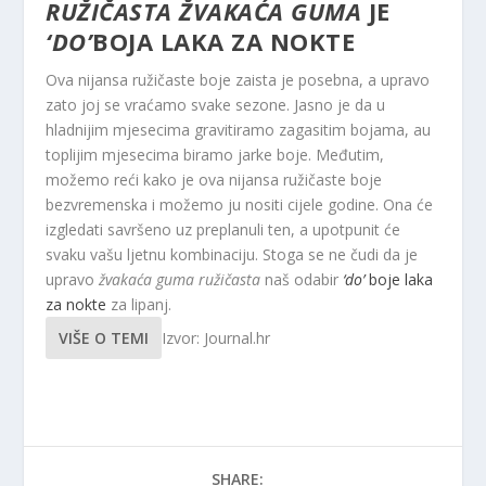
RUŽIČASTA ŽVAKAĆA GUMA
JE
‘DO’
BOJA LAKA ZA NOKTE
Ova nijansa ružičaste boje zaista je posebna, a upravo
zato joj se vraćamo svake sezone. Jasno je da u
hladnijim mjesecima gravitiramo zagasitim bojama, au
toplijim mjesecima biramo jarke boje. Međutim,
možemo reći kako je ova nijansa ružičaste boje
bezvremenska i možemo ju nositi cijele godine. Ona će
izgledati savršeno uz preplanuli ten, a upotpunit će
svaku vašu ljetnu kombinaciju. Stoga se ne čudi da je
upravo
žvakaća guma ružičasta
naš odabir
‘do’
boje laka
za nokte
za lipanj.
VIŠE O TEMI
Izvor: Journal.hr
SHARE: