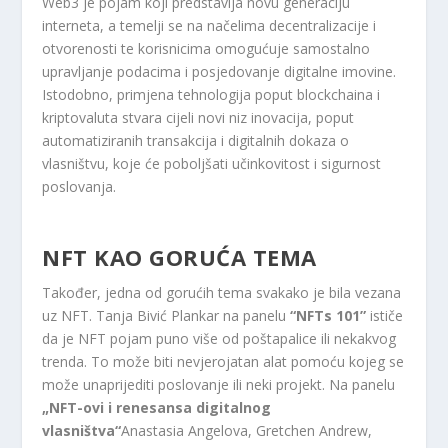
Web3 je pojam koji predstavlja novu generaciju
interneta, a temelji se na načelima decentralizacije i
otvorenosti te korisnicima omogućuje samostalno
upravljanje podacima i posjedovanje digitalne imovine.
Istodobno, primjena tehnologija poput blockchaina i
kriptovaluta stvara cijeli novi niz inovacija, poput
automatiziranih transakcija i digitalnih dokaza o
vlasništvu, koje će poboljšati učinkovitost i sigurnost
poslovanja.
NFT KAO GORUĆA TEMA
Također, jedna od gorućih tema svakako je bila vezana
uz NFT. Tanja Bivić Plankar na panelu
“NFTs 101”
ističe
da je NFT pojam puno više od poštapalice ili nekakvog
trenda. To može biti nevjerojatan alat pomoću kojeg se
može unaprijediti poslovanje ili neki projekt. Na panelu
„NFT-ovi i renesansa digitalnog
vlasništva“
Anastasia Angelova, Gretchen Andrew,