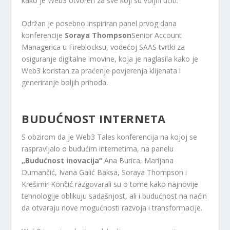
kako je Web3 otvoren za sve koji su voljni učiti.
Održan je posebno inspiriran panel prvog dana
konferencije
Soraya Thompson
Senior Account
Managerica u Fireblocksu, vodećoj SAAS tvrtki za
osiguranje digitalne imovine, koja je naglasila kako je
Web3 koristan za praćenje povjerenja klijenata i
generiranje boljih prihoda.
BUDUĆNOST INTERNETA
S obzirom da je Web3 Tales konferencija na kojoj se
raspravljalo o budućim internetima, na panelu
„Budućnost inovacija“
Ana Burica, Marijana
Dumančić, Ivana Galić Baksa, Soraya Thompson i
Krešimir Končić razgovarali su o tome kako najnovije
tehnologije oblikuju sadašnjost, ali i budućnost na način
da otvaraju nove mogućnosti razvoja i transformacije.