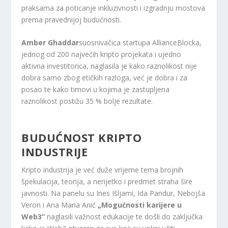
praksama za poticanje inkluzivnosti i izgradnju mostova
prema pravednijoj budućnosti.
Amber Ghaddar
suosnivačica startupa AllianceBlocka,
jednog od 200 najvećih kripto projekata i ujedno
aktivna investitorica, naglasila je kako raznolikost nije
dobra samo zbog etičkih razloga, već je dobra i za
posao te kako timovi u kojima je zastupljena
raznolikost postižu 35 % bolje rezultate.
BUDUĆNOST KRIPTO
INDUSTRIJE
Kripto industrija je već duže vrijeme tema brojnih
špekulacija, teorija, a nerijetko i predmet straha šire
javnosti. Na panelu su Ines Išljami, Ida Pandur, Nebojša
Veron i Ana Maria Anić
„Mogućnosti karijere u
Web3“
naglasili važnost edukacije te došli do zaključka