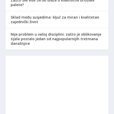
Zašto sve više tvrtki ulaže u kvalitetne brodske
palete?
Sklad među susjedima: ključ za miran i kvalitetan
zajednički život
Nije problem u vašoj disciplini: zašto je oblikovanje
tijela postalo jedan od najpopularnijih tretmana
današnjice