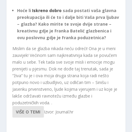
Hoće li
Iskreno dobro
sada postati vaša glavna
preokupacija ili će to i dalje biti Vaša prva ljubav
– glazba? Kako mirite te svoje dvije strane –
kreativnu gdje je Franka Batelić glazbenica i
ovu poslovnu gdje je Franka poduzetnica?
Mislim da se glazba nikada neću odreći! Ona je u meni
zauvijek! Većinom sam najkreativnija kada se povučem
malo u sebe. Tek tada sve svoje misli i emocije mogu
prenijeti u pjesmu. Dok ne dođe taj trenutak, sada je
“živa” tu je i ova moja druga strana koja radi nešto
potpuno novo i uzbudljivo, uz odličan tim – Sinišu i
Jasenku prvenstveno, ljude kojima vjerujem i uz koje je
lakše održavati ravnotežu između glazbe i
poduzetničkih voda. .
VIŠE O TEMI
Izvor: Journal.hr