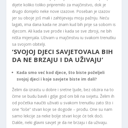
dijete koliko toliko pripremilo za majčinstvo, dok je
drugo donijelo neke nove izazove. Poseban je izazov
jer su oboje još mali i zahtijevaju moju pažnju. Neću
lagati, ima dana kada ne znam kud bih prije sa sobom is
djecom. Ali kada sve prođe i kada se sve zbroji, ne bih
ništa mijenjala. Uživam u majčinstvu iu svakom trenutku
sa svojom obitelji.
‘SVOJOJ DJECI SAVJETOVALA BIH
DA NE BRZAJU I DA UŽIVAJU’
Kada smo već kod djece, što biste poželjeli
svojoj djeci i koje savjete biste im dali?
Želim da izrastu u dobre i sretne ljude, bez obzira na to
čime se budu bavili i gdje god oni bili na svijetu. Želim ih
od početka naučiti uživati ​​u svakom trenutku zato što i
one “loše” stvari koje se dogode – prođu. One su nam
samo lekcije za neke bolje stvari koje će tek doći.
Dakle, neki glavni savjet je da ne brzaju i da uživaju.