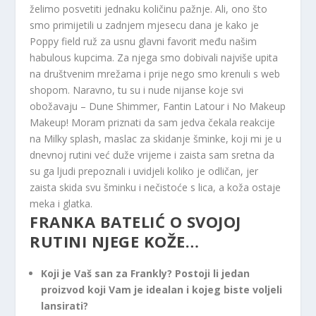
želimo posvetiti jednaku količinu pažnje. Ali, ono što
smo primijetili u zadnjem mjesecu dana je kako je
Poppy field ruž za usnu glavni favorit među našim
habulous kupcima. Za njega smo dobivali najviše upita
na društvenim mrežama i prije nego smo krenuli s web
shopom. Naravno, tu su i nude nijanse koje svi
obožavaju – Dune Shimmer, Fantin Latour i No Makeup
Makeup! Moram priznati da sam jedva čekala reakcije
na Milky splash, maslac za skidanje šminke, koji mi je u
dnevnoj rutini već duže vrijeme i zaista sam sretna da
su ga ljudi prepoznali i uvidjeli koliko je odličan, jer
zaista skida svu šminku i nečistoće s lica, a koža ostaje
meka i glatka.
FRANKA BATELIĆ O SVOJOJ
RUTINI NJEGE KOŽE…
Koji je Vaš san za Frankly? Postoji li jedan
proizvod koji Vam je idealan i kojeg biste voljeli
lansirati?