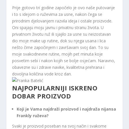
Prije gotovo tri godine započelo je ovo naše putovanje
i to s idejom o ruževima za usne, nakon čega se
prirodnim djelovanjem razvila ideja i ostale proizvode.
Oni spajaju moju javnu i privatnu stranu života. U
privatnom životu ruž ili sjajilo za usne su neizostavan
dio moje make up rutine, dok su njega usana i lica
nešto čime započinjem i završavam svoj dan. To su
moje svakodnevne rutine, mojih pet minuta koje
posvetim sebi i nakon kojih se bolje osjećam. Naravno,
obavezne su i zdrave navike, kvalitetna prehrana i
dovoljna količina vode kroz dan.
NAJPOPULARNIJI ISKRENO
DOBAR PROIZVOD
Koji je Vama najdraži proizvod i najdraža nijansa
Frankly ruževa?
Svaki je proizvod poseban na svoj način i svakome