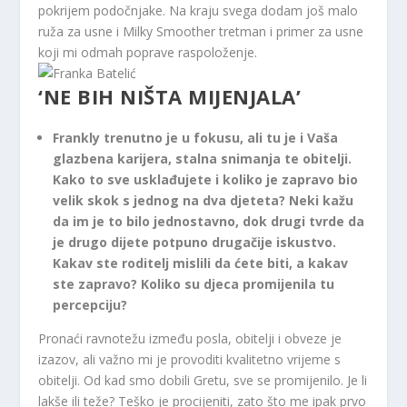
pokrijem podočnjake. Na kraju svega dodam još malo
ruža za usne i Milky Smoother tretman i primer za usne
koji mi odmah poprave raspoloženje.
‘NE BIH NIŠTA MIJENJALA’
Frankly trenutno je u fokusu, ali tu je i Vaša
glazbena karijera, stalna snimanja te obitelji.
Kako to sve usklađujete i koliko je zapravo bio
velik skok s jednog na dva djeteta? Neki kažu
da im je to bilo jednostavno, dok drugi tvrde da
je drugo dijete potpuno drugačije iskustvo.
Kakav ste roditelj mislili da ćete biti, a kakav
ste zapravo? Koliko su djeca promijenila tu
percepciju?
Pronaći ravnotežu između posla, obitelji i obveze je
izazov, ali važno mi je provoditi kvalitetno vrijeme s
obitelji. Od kad smo dobili Gretu, sve se promijenilo. Je li
lakše ili teže? Teško je procijeniti, zato što me ipak prvo