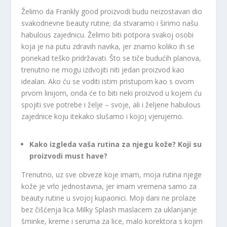
Želimo da Frankly good proizvodi budu neizostavan dio
svakodnevne beauty rutine; da stvaramo i širimo našu
habulous zajednicu. Želimo biti potpora svakoj osobi
koja je na putu zdravih navika, jer znamo koliko ih se
ponekad teško pridržavati. Što se tiče budućih planova,
trenutno ne mogu izdvojiti niti jedan proizvod kao
idealan. Ako ću se voditi istim pristupom kao s ovom
prvom linijom, onda će to biti neki proizvod u kojem ću
spojiti sve potrebe i želje – svoje, ali i željene habulous
zajednice koju itekako slušamo i kojoj vjerujemo.
Kako izgleda vaša rutina za njegu kože? Koji su
proizvodi must have?
Trenutno, uz sve obveze koje imam, moja rutina njege
kože je vrlo jednostavna, jer imam vremena samo za
beauty rutine u svojoj kupaonici. Moji dani ne prolaze
bez čišćenja lica Milky Splash maslacem za uklanjanje
šminke, kreme i seruma za lice, malo korektora s kojim