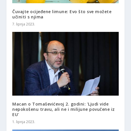
Čuvajte ocijeđene limune: Evo što sve možete
učiniti s njima
7. lipnja 2023.
Macan o Tomaševićevoj 2. godini: 'Ljudi vide
nepokošenu travu, ali ne i milijune povučene iz
EU'
1. lipnja 2023.