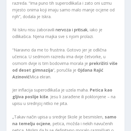
razreda. “Ima puno tih superodlikaša i zato oni uzmu
mjesto onima koji imaju samo malo manje ocjene od
njih”, dodala je Iskra.
Ni Iskru nisu zaboravili
nervoza i pritisak
, iako je
odlikašica. Njena majka sve s njom prolazi.
“Naravno da me to frustrira. Gotovo jer je odlična
učenica. U sedmom razredu ima dvije četvorke, u
osmom dvije is tim bodovima morala je
prekrižiti više
od deset gimnazija
“, poručila je
Ojdana Rajić
Azinović
Mica ekran.
Jer inflacija superodlikaša je uzela maha.
Petica kao
gljiva poslije kiše
. Jesu li zarađene ili poklonjene – na
upisu u srednjoj nitko ne pita.
„Takav način upisa u srednje škole je besmislen,
samo
na temelju ocjene
, petica, možda i nekih navučenih
petica. Mislim da bi se definitivno moralo razmišljati o