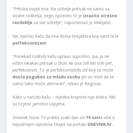
“Pritiska uvijek ima. Na učitelje pritisak ne samo sa
strane roditelja, nego općenito to je
izrazito stresno
razdoblje
za sve učitelje“, napomenuo je Matijašić.
Ne, liječnici kažu da ima dosta tinejdžera koji sami teže
perfekcionizam
.
“Ponekad roditelji kažu upravo suprotno, ‘pa, ja ne
vršim nikakav pritisak u školi. Ali ona želi biti svih pet,
perfekcionist. To je perfekcionistički stil koji se može
dosta poguban za mladu osobu
jer on misli da se
samo tako može afirmirati”, rekao je Begovac.
Kako u narodu kažu – nijedna krajnost nije dobra. Niti
su ocjene jamstvo uspjeha.
Dnevnik Nove TV pratite svaki dan od
19 sati
a više o
najvažnijim vijestima čitajte na portalu
DNEVNIK.hr.