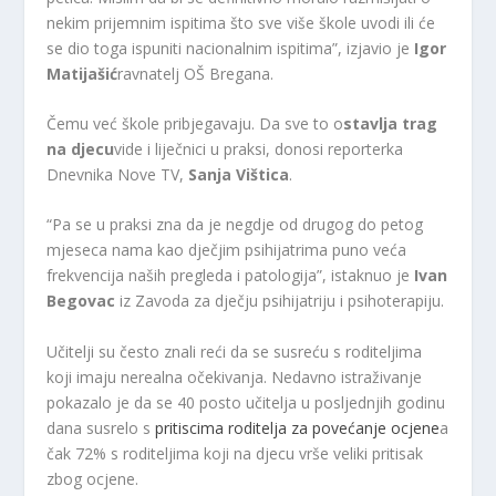
nekim prijemnim ispitima što sve više škole uvodi ili će
se dio toga ispuniti nacionalnim ispitima”, izjavio je
Igor
Matijašić
ravnatelj OŠ Bregana.
Čemu već škole pribjegavaju. Da sve to o
stavlja trag
na djecu
vide i liječnici u praksi, donosi reporterka
Dnevnika Nove TV,
Sanja Vištica
.
“Pa se u praksi zna da je negdje od drugog do petog
mjeseca nama kao dječjim psihijatrima puno veća
frekvencija naših pregleda i patologija”, istaknuo je
Ivan
Begovac
iz Zavoda za dječju psihijatriju i psihoterapiju.
Učitelji su često znali reći da se susreću s roditeljima
koji imaju nerealna očekivanja. Nedavno istraživanje
pokazalo je da se 40 posto učitelja u posljednjih godinu
dana susrelo s
pritiscima roditelja za povećanje ocjene
a
čak 72% s roditeljima koji na djecu vrše veliki pritisak
zbog ocjene.