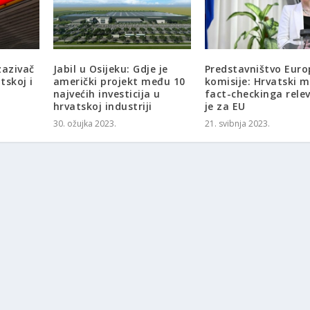
zazivač
Jabil u Osijeku: Gdje je
Predstavništvo Euro
tskoj i
američki projekt među 10
komisije: Hrvatski 
najvećih investicija u
fact-checkinga rele
hrvatskoj industriji
je za EU
30. ožujka 2023.
21. svibnja 2023.