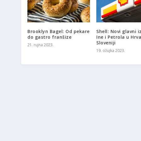
Brooklyn Bagel: Od pekare
Shell: Novi glavni i
do gastro franšize
Ine i Petrola u Hrva
Sloveniji
21. rujna 2023.
19. ožujka 2023.