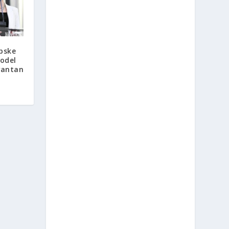
pske
model
vantan