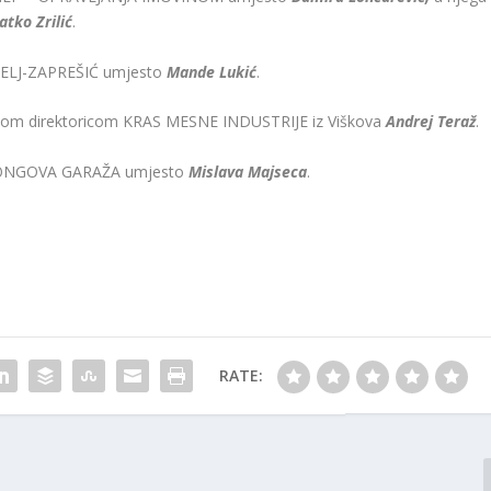
atko Zrilić
.
ITELJ-ZAPREŠIĆ umjesto
Mande Lukić
.
vom direktoricom KRAS MESNE INDUSTRIJE iz Viškova
Andrej Teraž
.
e KONGOVA GARAŽA umjesto
Mislava Majseca
.
RATE: