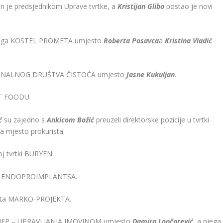
n je predsjednikom Uprave tvrtke, a
Kristijan Glibo
postao je novi
dskoga KOSTEL PROMETA umjesto
Roberta Posavca
a
Kristina Vladić
KOMUNALNOG DRUŠTVA ČISTOĆA umjesto
Jasne Kukuljan
.
CT FOODU.
ć
su zajedno s
Ankicom Božić
preuzeli direktorske pozicije u tvrtki
 mjesto prokurista.
oj tvrtki BURYEN.
tke ENDOPROIMPLANTSA.
ista MARKO-PROJEKTA.
a HEP – UPRAVLJANJA IMOVINOM umjesto
Damira Lončarević,
a njega