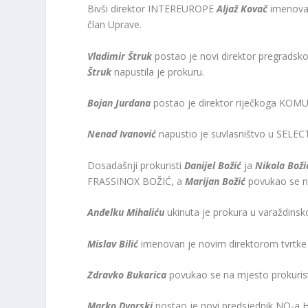
Bivši direktor INTEREUROPE
Aljaž Kovač
imenova
član Uprave.
Vladimir Štruk
postao je novi direktor pregra
Štruk
napustila je prokuru.
Bojan Jurdana
postao je direktor riječkoga 
Nenad Ivanović
napustio je suvlasništvo u SELE
Dosadašnji prokuristi
Danijel Božić
ja
Nikola Boži
FRASSINOX BOŽIĆ, a
Marijan Božić
povukao se na
Anđelku Mihaliću
ukinuta je prokura u varaždinsk
Mislav Bilić
imenovan je novim direktorom tvr
Zdravko Bukarica
povukao se na mjesto prokur
Marko Dvorski
postao je novi predsjednik NO-