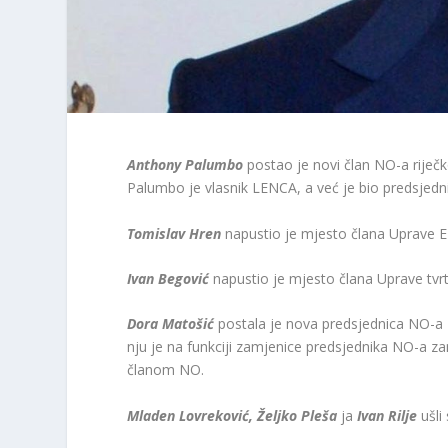
Anthony Palumbo
postao je novi član NO-a ri
Palumbo je vlasnik LENCA, a već je bio predsjed
Tomislav Hren
napustio je mjesto člana Uprave E
Ivan Begović
napustio je mjesto člana Uprave tv
Dora Matošić
postala je nova predsjednica N
nju je na funkciji zamjenice predsjednika NO-a z
članom NO.
Mladen Lovreković, Željko Pleša
ja
Ivan Rilje
ušli