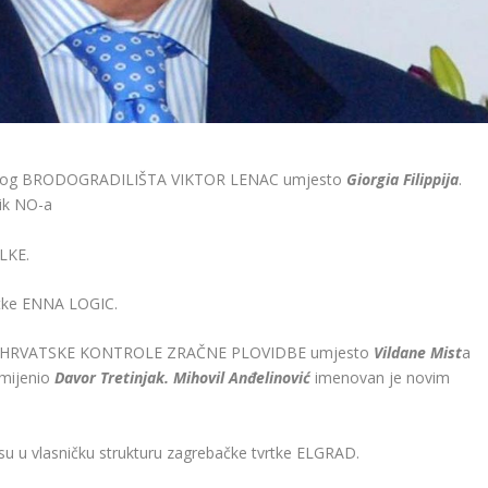
ječkog BRODOGRADILIŠTA VIKTOR LENAC umjesto
Giorgia Filippija
.
nik NO-a
LKE.
rtke ENNA LOGIC.
O-a HRVATSKE KONTROLE ZRAČNE PLOVIDBE umjesto
Vildane Mist
a
amijenio
Davor Tretinjak. Mihovil Anđelinović
imenovan je novim
 su u vlasničku strukturu zagrebačke tvrtke ELGRAD.