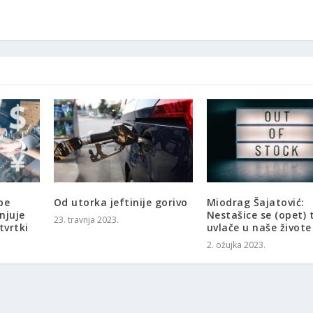
pe
Od utorka jeftinije gorivo
Miodrag Šajatović:
njuje
Nestašice se (opet) 
23. travnja 2023.
tvrtki
uvlače u naše živote
2. ožujka 2023.