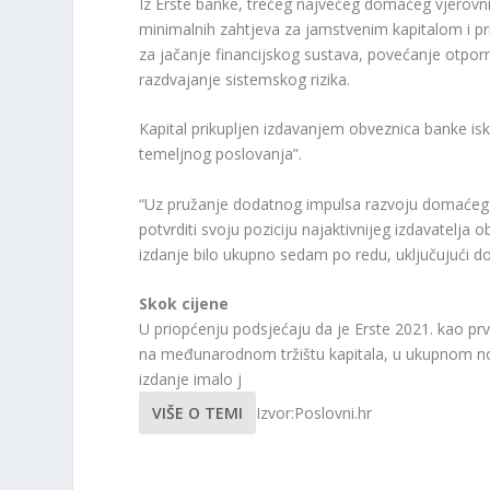
Iz Erste banke, trećeg najvećeg domaćeg vjerovnika 
minimalnih zahtjeva za jamstvenim kapitalom i p
za jačanje financijskog sustava, povećanje otporno
razdvajanje sistemskog rizika.
Kapital prikupljen izdavanjem obveznica banke is
temeljnog poslovanja”.
“Uz pružanje dodatnog impulsa razvoju domaćeg tr
potvrditi svoju poziciju najaktivnijeg izdavatelja
izdanje bilo ukupno sedam po redu, uključujući d
Skok cijene
U priopćenju podsjećaju da je Erste 2021. kao prv
na međunarodnom tržištu kapitala, u ukupnom no
izdanje imalo j
VIŠE O TEMI
Izvor:Poslovni.hr