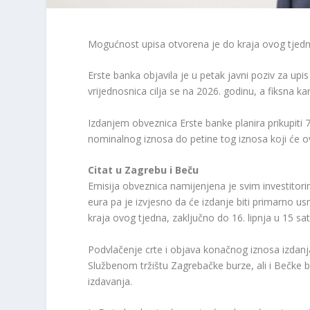
Mogućnost upisa otvorena je do kraja ovog tjedna,
Erste banka objavila je u petak javni poziv za up
vrijednosnica cilja se na 2026. godinu, a fiksna k
Izdanjem obveznica Erste banke planira prikupiti
nominalnog iznosa do petine tog iznosa koji će ov
Citat u Zagrebu i Beču
Emisija obveznica namijenjena je svim investitorim
eura pa je izvjesno da će izdanje biti primarno u
kraja ovog tjedna, zaključno do 16. lipnja u 15 sat
Podvlačenje crte i objava konačnog iznosa izdanja 
Službenom tržištu Zagrebačke burze, ali i Bečke 
izdavanja.