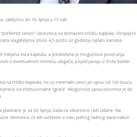
 zaključno do 16. lipnja u 15 sati.
is “preferred senior” obveznica na domaćem tržištu kapitala. Dospijeće
amata ulagateljima iznosi 4,5 posto uz godišnju isplatu kamata.
 70 milijuna eura kapitala, a predviđena je mogućnost povećanja
isiti o eventualnom interesu ulagača, pojašnjavaju iz Erste banke.
a na tržištu kapitala, no uz minimalni iznos pri upisu od 100 tisuća
smjereno na institucionalne ‘igrače’. Mogućnost upisa otvorena je do
i.
planirano je za 20. lipnja, kada će obveznice i biti izdane. Na
burze obveznice će biti uvrštene u roku jednog radnog dana nakon