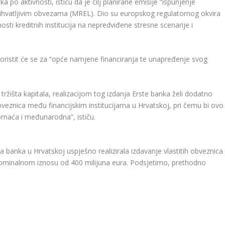
po aktivnosti, ističu da je cilj planirane emisije “ispunjenje
rihvatljivim obvezama (MREL). Dio su europskog regulatornog okvira
sti kreditnih institucija na nepredviđene stresne scenarije i
koristit će se za “opće namjene financiranja te unapređenje svog
žišta kapitala, realizacijom tog izdanja Erste banka želi dodatno
 obveznica među financijskim institucijama u Hrvatskoj, pri čemu bi ovo
omaća i međunarodna”, ističu.
a banka u Hrvatskoj uspješno realizirala izdavanje vlastitih obveznica
minalnom iznosu od 400 milijuna eura. Podsjetimo, prethodno