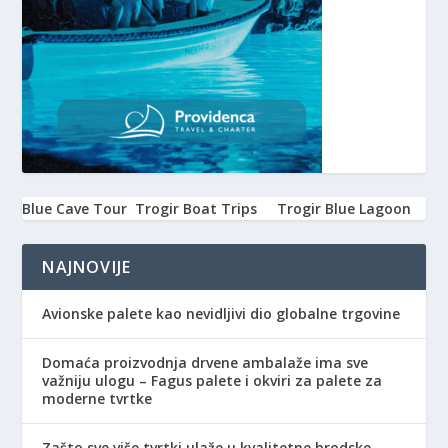
Blue Cave Tour
Trogir Boat Trips
Trogir Blue Lagoon
NAJNOVIJE
Avionske palete kao nevidljivi dio globalne trgovine
Domaća proizvodnja drvene ambalaže ima sve
važniju ulogu – Fagus palete i okviri za palete za
moderne tvrtke
Zašto sve više tvrtki ulaže u kvalitetne brodske