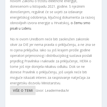
novom Zakonu o tržištu električne energije,
donesenom u listopadu 2021. godine. S njezinim
donošenjem, regulirat će se uvjeti za izdavanje
energetskog odobrenja, ključnog dokumenta za razvoj
obnovljivih izvora energije u Hrvatskoj,
o čemu smo
pisali u Lideru
.
No ni ovom Uredbom neće biti zaokružen zakonski
okvir za OIE jer nema pravila o priključenju, a ne zna se
ni cijena priključka. Iako su još krajem prošle godine
operatori prijenosnog i distribucijskog sustava poslali
prijedlog Pravilnika i naknade za priključenje, HERA o
tome još nije donijela nikakvu odluku. Dok se ne
donese Pravilnik o priključenju, još uvijek neće biti
moguće iskazati interes za raspisivanje natječaja za
energetsku dozvolu Ministarstvu.
VIŠE O TEMI
Izvor: Leadermedia.hr