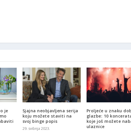
o je
Sjajna neobjavljena serija
Proljeće u znaku do
smo
koju možete staviti na
glazbe: 10 koncerat
baviti
svoj binge popis
koje još možete nab
ulaznice
29. svibnja 2023.