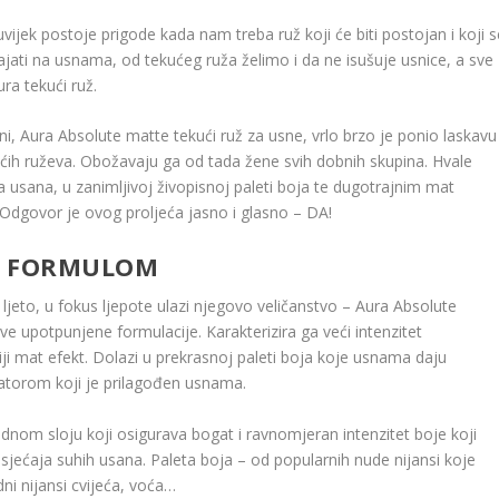
uvijek postoje prigode kada nam treba ruž koji će biti postojan i koji s
trajati na usnama, od tekućeg ruža želimo i da ne isušuje usnice, a sve
ura tekući ruž.
i, Aura Absolute matte tekući ruž za usne, vrlo brzo je ponio laskavu
ekućih ruževa. Obožavaju ga od tada žene svih dobnih skupina. Hvale
 usana, u zanimljivoj živopisnoj paleti boja te dugotrajnim mat
 Odgovor je ovog proljeća jasno i glasno – DA!
M FORMULOM
o ljeto, u fokus ljepote ulazi njegovo veličanstvo – Aura Absolute
ve upotpunjene formulacije. Karakterizira ga veći intenzitet
niji mat efekt. Dolazi u prekrasnoj paleti boja koje usnama daju
ikatorom koji je prilagođen usnama.
nom sloju koji osigurava bogat i ravnomjeran intenzitet boje koji
sjećaja suhih usana. Paleta boja – od popularnih nude nijansi koje
ni nijansi cvijeća, voća…