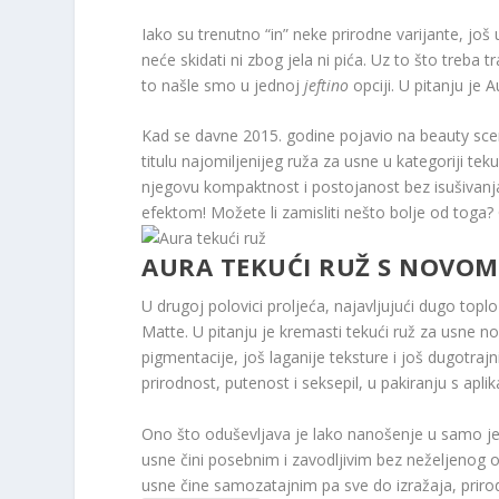
Iako su trenutno “in” neke prirodne varijante, još 
neće skidati ni zbog jela ni pića. Uz to što treba 
to našle smo u jednoj
jeftino
opciji. U pitanju je A
Kad se davne 2015. godine pojavio na beauty scen
titulu najomiljenijeg ruža za usne u kategoriji t
njegovu kompaktnost i postojanost bez isušivanja
efektom! Možete li zamisliti nešto bolje od toga?
AURA TEKUĆI RUŽ S NOVO
U drugoj polovici proljeća, najavljujući dugo topl
Matte. U pitanju je kremasti tekući ruž za usne no
pigmentacije, još laganije teksture i još dugotraj
prirodnost, putenost i seksepil, u pakiranju s apl
Ono što oduševljava je lako nanošenje u samo jed
usne čini posebnim i zavodljivim bez neželjenog o
usne čine samozatajnim pa sve do izražaja, prirod