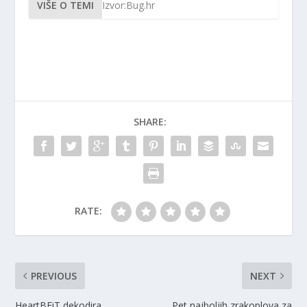
VIŠE O TEMI
Izvor:Bug.hr
SHARE:
RATE:
PREVIOUS
NEXT
HeartBEiT dekodira
Pet najboljih zrakoplova za