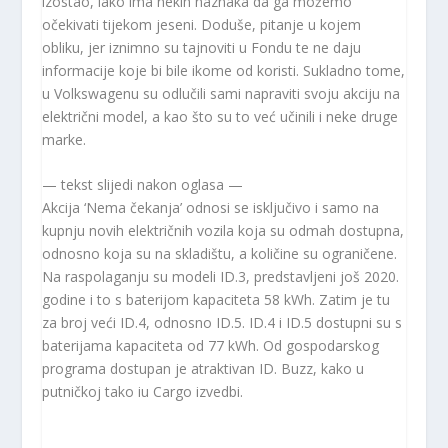
izostao, iako ima nekih naznaka da ga možemo
očekivati ​​tijekom jeseni. Doduše, pitanje u kojem
obliku, jer iznimno su tajnoviti u Fondu te ne daju
informacije koje bi bile ikome od koristi. Sukladno tome,
u Volkswagenu su odlučili sami napraviti svoju akciju na
električni model, a kao što su to već učinili i neke druge
marke.
— tekst slijedi nakon oglasa —
Akcija ‘Nema čekanja’ odnosi se isključivo i samo na
kupnju novih električnih vozila koja su odmah dostupna,
odnosno koja su na skladištu, a količine su ograničene.
Na raspolaganju su modeli ID.3, predstavljeni još 2020.
godine i to s baterijom kapaciteta 58 kWh. Zatim je tu
za broj veći ID.4, odnosno ID.5. ID.4 i ID.5 dostupni su s
baterijama kapaciteta od 77 kWh. Od gospodarskog
programa dostupan je atraktivan ID. Buzz, kako u
putničkoj tako iu Cargo izvedbi.