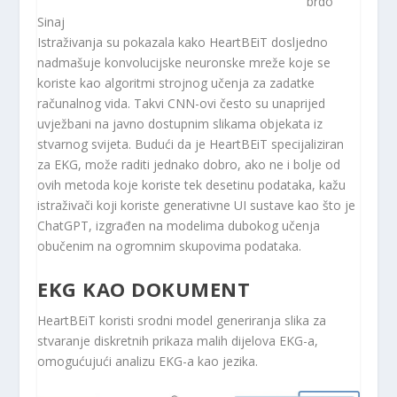
brdo
Sinaj
Istraživanja su pokazala kako HeartBEiT dosljedno
nadmašuje konvolucijske neuronske mreže koje se
koriste kao algoritmi strojnog učenja za zadatke
računalnog vida. Takvi CNN-ovi često su unaprijed
uvježbani na javno dostupnim slikama objekata iz
stvarnog svijeta. Budući da je HeartBEiT specijaliziran
za EKG, može raditi jednako dobro, ako ne i bolje od
ovih metoda koje koriste tek desetinu podataka, kažu
istraživači koji koriste generativne UI sustave kao što je
ChatGPT, izgrađen na modelima dubokog učenja
obučenim na ogromnim skupovima podataka.
EKG KAO DOKUMENT
HeartBEiT koristi srodni model generiranja slika za
stvaranje diskretnih prikaza malih dijelova EKG-a,
omogućujući analizu EKG-a kao jezika.