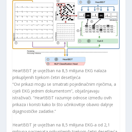
HeartBEiT je uvježban na 8,5 milijuna EKG nalaza
prikupljenih tijekom četiri desetljeća
“Ovi prikazi mogu se smatrati pojedinačnim riječima, a
cijeli EKG jednim dokumentom”, objašnjavaju
istraživači. “HeartBEiT razumije odnose između ovih
prikaza i koristi kako bi što učinkovitije obavio daljnje
dijagnostičke zadatke.”
HeartBEiT je uvježban na 8,5 milijuna EKG-a od 2,1
milijuna pacijenata prikupljenih tijekom četiri desetljeća