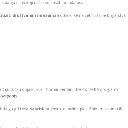
 da ga ni na koji način ne zaštiti od udaraca.
kružiti društvenim mrežama
a odnosi se na četiri razine bogatstva
sljednju točku objasnio je Thomaï Serdari, direktor MBA programa
ovi popis.
t da ga je
šteta sakriti
obojenim, debelim, plastičnim maskama ili