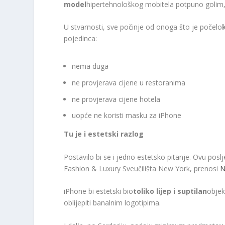
model
hipertehnološkog mobitela potpuno golim, a
U stvarnosti, sve počinje od onoga što je počelo
pojedinca:
nema duga
ne provjerava cijene u restoranima
ne provjerava cijene hotela
uopće ne koristi masku za iPhone
Tu je i estetski razlog
Postavilo bi se i jedno estetsko pitanje. Ovu po
Fashion & Luxury Sveučilišta New York, prenosi
N
iPhone bi estetski bio
toliko lijep i suptilan
objek
oblijepiti banalnim logotipima.