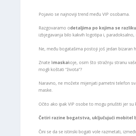
Pojavio se najnoviji trend među VIP osobama.
Razgovaramo o
detaljima po kojima se razliku
izbjegavanja bilo kakvih logotipa i, paradoksalno
Ne, među bogatašima postoji još jedan bizaran hir
Znate li
maska
koje, osim što stražnju stranu v
mogli koštati “života”?
Naravno, ne možete mijenjati pametni telefon svaki
maske.
Očito ako ipak VIP osobe to mogu priuštiti jer su
Četiri razine bogatstva, uključujući mobite
Čini se da se istinski bogati vole razmetati, izmeđ