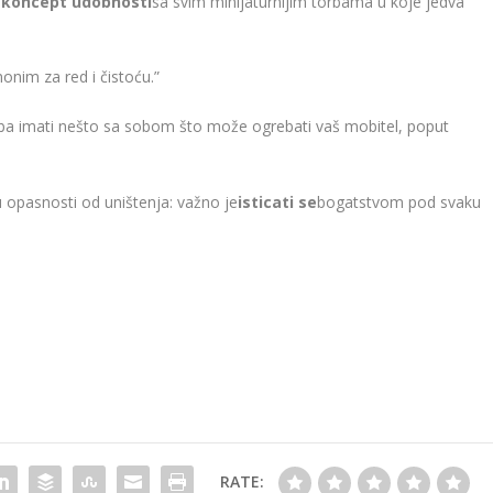
 koncept udobnosti
sa svim minijaturnijim torbama u koje jedva
nonim za red i čistoću.”
eba imati nešto sa sobom što može ogrebati vaš mobitel, poput
u opasnosti od uništenja: važno je
isticati se
bogatstvom pod svaku
RATE: