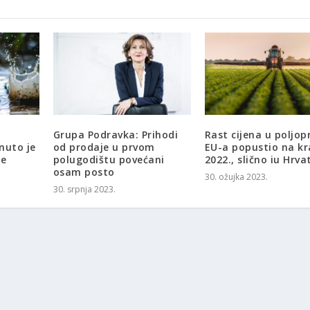
Grupa Podravka: Prihodi
Rast cijena u poljopr
nuto je
od prodaje u prvom
EU-a popustio na kr
de
polugodištu povećani
2022., slično iu Hrva
osam posto
30. ožujka 2023.
30. srpnja 2023.