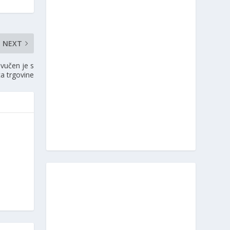
NEXT
ovučen je s
ca trgovine