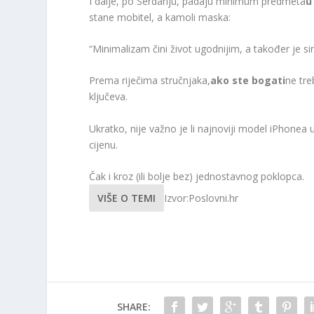
I dalje, po Serdariju, padaju minimum predmeta
u
stane mobitel, a kamoli maska:
“Minimalizam čini život ugodnijim, a također je si
Prema riječima stručnjaka,
ako ste bogati
ne tr
ključeva.
Ukratko, nije važno je li najnoviji model iPhonea 
cijenu.
Čak i kroz (ili bolje bez) jednostavnog poklopca.
VIŠE O TEMI
Izvor:Poslovni.hr
SHARE: