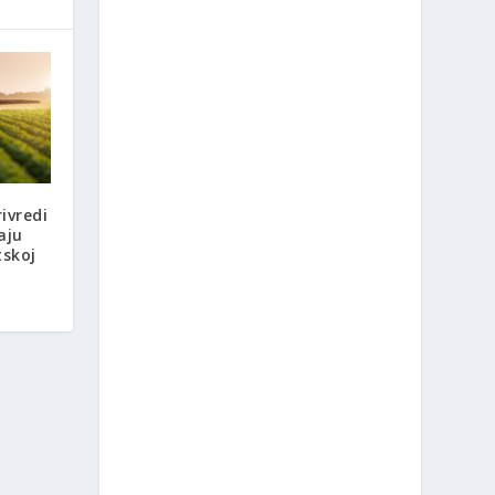
ivredi
aju
tskoj