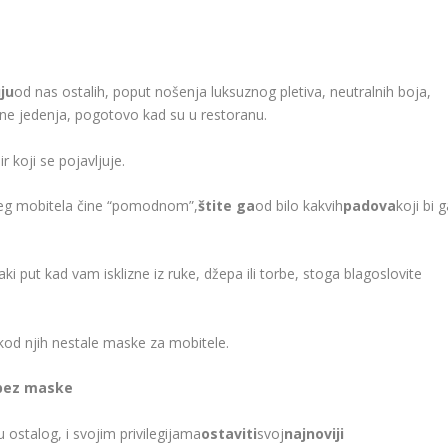
ju
od nas ostalih, poput nošenja luksuznog pletiva, neutralnih boja,
, ne jedenja, pogotovo kad su u restoranu.
 koji se pojavljuje.
ašeg mobitela čine “pomodnom”,
štite ga
od bilo kakvih
padova
koji bi 
 put kad vam isklizne iz ruke, džepa ili torbe, stoga blagoslovite
 kod njih nestale maske za mobitele.
l bez maske
u ostalog, i svojim privilegijama
ostaviti
svoj
najnoviji