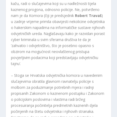
kažu, radi o slučajevima koji su u nadležnosti tijela
kaznenog progona, odnosno policije. Ne, potvrđeno
nam je da Komora (čiji je predsjednik
Robert Travaš
)
u zadnje vrijeme primila obavijesti nekolicine odvjetnika
o hakerskim napadima na informatičke sustave njihovih
odvjetničkih ureda. Naglašavaju kako je razvidan porast
cyber kriminala u svim sferama društva te da je
‘zahvatio i odvjetništvo, što je posebno opasno s
obzirom na mogućnost neovlaštenog pristupa
povjerljivim podacima koji predstavljaju odvjetničku
tajnu’.
– Stoga se Hrvatska odvjetnička komora u navedenim
slučajevima obratila glavnom ravnatelju policije s
molbom za poduzimanje potrebnih mjera i radnji
propisanih Zakonom o kaznenom postupku i Zakonom
o policijskim poslovima i vlastima radi bržeg
procesuiranja počinitelja predmetnih kaznenih djela
počinjenih na štetu odvjetnika i njihovih stranaka.