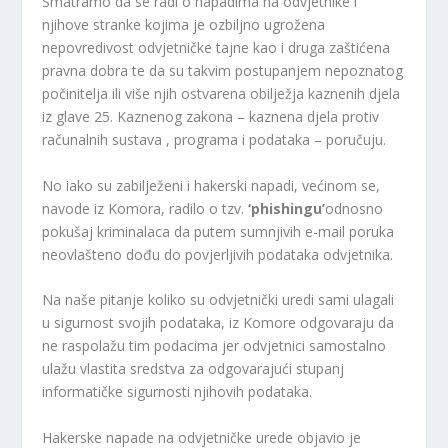
Smatramo da se radi o napadima na odvjetnike i
njihove stranke kojima je ozbiljno ugrožena
nepovredivost odvjetničke tajne kao i druga zaštićena
pravna dobra te da su takvim postupanjem nepoznatog
počinitelja ili više njih ostvarena obilježja kaznenih djela
iz glave 25. Kaznenog zakona – kaznena djela protiv
računalnih sustava , programa i podataka – poručuju.
No iako su zabilježeni i hakerski napadi, većinom se,
navode iz Komora, radilo o tzv.
‘phishingu’
odnosno
pokušaj kriminalaca da putem sumnjivih e-mail poruka
neovlašteno dođu do povjerljivih podataka odvjetnika.
Na naše pitanje koliko su odvjetnički uredi sami ulagali
u sigurnost svojih podataka, iz Komore odgovaraju da
ne raspolažu tim podacima jer odvjetnici samostalno
ulažu vlastita sredstva za odgovarajući stupanj
informatičke sigurnosti njihovih podataka.
Hakerske napade na odvjetničke urede objavio je