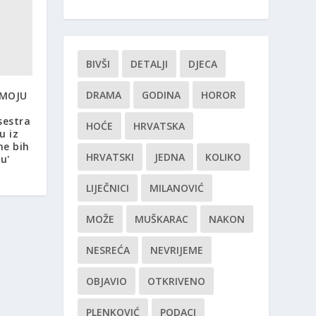
BIVŠI
DETALJI
DJECA
DRAMA
GODINA
HOROR
 MOJU
sestra
HOĆE
HRVATSKA
u iz
ne bih
HRVATSKI
JEDNA
KOLIKO
u'
LIJEČNICI
MILANOVIĆ
MOŽE
MUŠKARAC
NAKON
NESREĆA
NEVRIJEME
OBJAVIO
OTKRIVENO
PLENKOVIĆ
PODACI