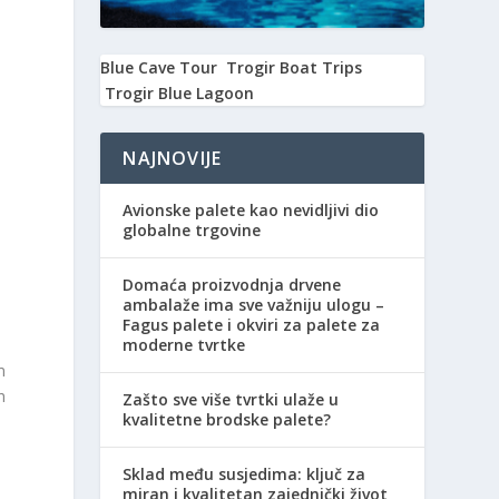
Blue Cave Tour
Trogir Boat Trips
Trogir Blue Lagoon
NAJNOVIJE
Avionske palete kao nevidljivi dio
globalne trgovine
Domaća proizvodnja drvene
e
ambalaže ima sve važniju ulogu –
Fagus palete i okviri za palete za
moderne tvrtke
m
h
Zašto sve više tvrtki ulaže u
kvalitetne brodske palete?
Sklad među susjedima: ključ za
miran i kvalitetan zajednički život