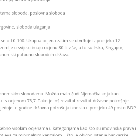
etarna sloboda, poslovna sloboda
trgovine, sloboda ulaganja
e se od 0-100. Ukupna ocjena zatim se utvrđuje iz prosjeka 12
zemlje u svijetu imaju ocjenu 80 ili više, a to su Irska, Singapur,
ekonomski potpuno slobodnih država.
konomskim slobodama. Možda malo čudi Njemačka koja kao
u s ocjenom 73,7. Tako je loš rezultat rezultat državne potrošnje
osljednje tri godine državna potrošnja iznosila u prosjeku 49 posto BDP
posebno visokim ocjenama u kategorijama kao što su imovinska prava 
tjeva za minimalnim kapitalom – što je obično pitanje bankarske