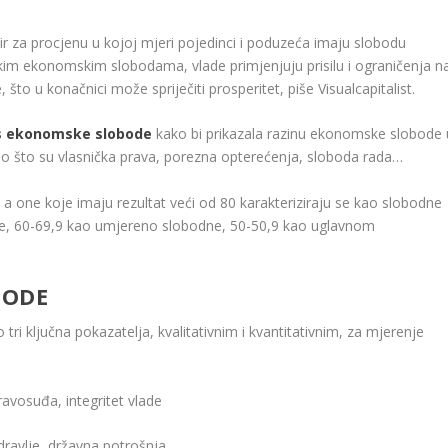
r za procjenu u kojoj mjeri pojedinci i poduzeća imaju slobodu
im ekonomskim slobodama, vlade primjenjuju prisilu i ograničenja n
 što u konačnici može spriječiti prosperitet, piše Visualcapitalist.
s ekonomske slobode
kako bi prikazala razinu ekonomske slobode 
kao što su vlasnička prava, porezna opterećenja, sloboda rada…
a one koje imaju rezultat veći od 80 karakteriziraju se kao slobodne
e, 60-69,9 kao umjereno slobodne, 50-50,9 kao uglavnom
BODE
o tri ključna pokazatelja, kvalitativnim i kvantitativnim, za mjerenje
pravosuđa, integritet vlade
dravlje, državna potrošnja