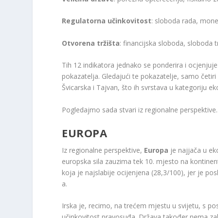
Regulatorna učinkovitost
: sloboda rada, mon
Otvorena tržišta
: financijska sloboda, sloboda 
Tih 12 indikatora jednako se ponderira i ocjenjuj
pokazatelja. Gledajući te pokazatelje, samo četiri 
Švicarska i Tajvan, što ih svrstava u kategoriju 
Pogledajmo sada stvari iz regionalne perspektive.
EUROPA
Iz regionalne perspektive,
Europa
je najjača u e
europska sila zauzima tek 10. mjesto na kontinent
koja je najslabije ocijenjena (28,3/100), jer je p
a.
Irska je, recimo, na trećem mjestu u svijetu, s 
učinkovitost pravosuđa. Država također nema zah