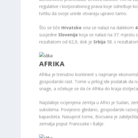
regulative i korporativnog prava koje određuje ko
tvrtku da svoje urede otvaraju upravo tamo.
Što se tiče
Hrvatske
ona se nalazi na dalekom
4
susjedne
Slovenije
koja se nalazi na 37. mjestu s
rezultatom od 62,9, dok je
Srbija
58. s rezultatom
AFRIKA
Afrika je trenutno kontinent s najmanje ekonomski
gospodarski rast. Tome u prilog ide podatak da n
snage, a očekuje se da će Afrika do kraja stoljeća z
Najslabije ocijenjena zemlja u Africi je Sudan, 
sukobima. Povijesno gledano, gospodarski razvoj 
kapaciteta. Nasuprot tome, Bocvana je zabilježila 
zemalja poput Francuske i Italije.