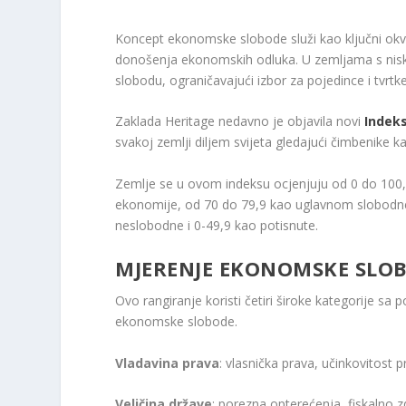
Koncept ekonomske slobode služi kao ključni okvi
donošenja ekonomskih odluka. U zemljama s nisk
slobodu, ograničavajući izbor za pojedince i tvrtke,
Zaklada Heritage nedavno je objavila novi
Indek
svakoj zemlji diljem svijeta gledajući čimbenike 
Zemlje se u ovom indeksu ocjenjuju od 0 do 100, 
ekonomije, od 70 do 79,9 kao uglavnom slobodn
neslobodne i 0-49,9 kao potisnute.
MJERENJE EKONOMSKE SLO
Ovo rangiranje koristi četiri široke kategorije sa p
ekonomske slobode.
Vladavina prava
: vlasnička prava, učinkovitost 
Veličina države
: porezna opterećenja, fiskalno z