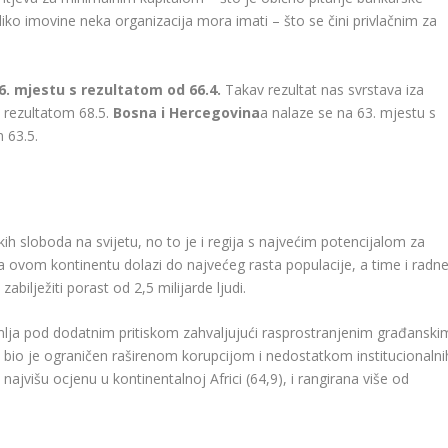
liko imovine neka organizacija mora imati – što se čini privlačnim za
6. ​​mjestu s rezultatom od 66.4.
Takav rezultat nas svrstava iza
 rezultatom 68.5.
Bosna i Hercegovina
a nalaze se na 63. mjestu s
 63.5.
h sloboda na svijetu, no to je i regija s najvećim potencijalom za
a ovom kontinentu dolazi do najvećeg rasta populacije, a time i radn
abilježiti porast od 2,5 milijarde ljudi.
zemlja pod dodatnim pritiskom zahvaljujući rasprostranjenim građanski
bio je ograničen raširenom korupcijom i nedostatkom institucionalni
najvišu ocjenu u kontinentalnoj Africi (64,9), i rangirana više od