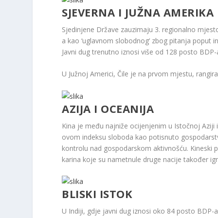
SJEVERNA I JUŽNA AMERIKA
Sjedinjene Države zauzimaju 3. regionalno mjesto
a kao ‘uglavnom slobodnog’ zbog pitanja poput inf
Javni dug trenutno iznosi više od 128 posto BDP-
U Južnoj Americi, Čile je na prvom mjestu, rangir
AZIJA I OCEANIJA
Kina je među najniže ocijenjenim u Istočnoj Aziji i
ovom indeksu sloboda kao potisnuto gospodarstvo.
kontrolu nad gospodarskom aktivnošću. Kineski pr
karina koje su nametnule druge nacije također igr
BLISKI ISTOK
U Indiji, gdje javni dug iznosi oko 84 posto BDP-a