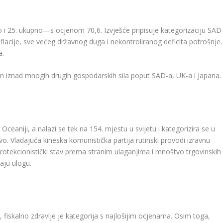
 i 25. ukupno—s ocjenom 70,6. Izvješće pripisuje kategorizaciju SAD
lacije, sve većeg državnog duga i nekontroliranog deficita potrošnje.
a.
an iznad mnogih drugih gospodarskih sila poput SAD-a, UK-a i Japana.
 Oceaniji, a nalazi se tek na 154. mjestu u svijetu i kategorizira se u
 Vladajuća kineska komunistička partija rutinski provodi izravnu
otekcionistički stav prema stranim ulaganjima i mnoštvo trgovinskih
aju ulogu.
, fiskalno zdravlje je kategorija s najlošijim ocjenama. Osim toga,