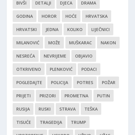
BIVŠI
DETALJI
DJECA
DRAMA
GODINA
HOROR
HOĆE
HRVATSKA
HRVATSKI
JEDNA
KOLIKO
LIJEČNICI
MILANOVIĆ
MOŽE
MUŠKARAC
NAKON
NESREĆA
NEVRIJEME
OBJAVIO
OTKRIVENO
PLENKOVIĆ
PODACI
POGLEDAJTE
POLICIJA
POTRES
POŽAR
PRIJETI
PRIZORI
PROMETNA
PUTIN
RUSIJA
RUSKI
STRAVA
TEŠKA
TISUĆE
TRAGEDIJA
TRUMP