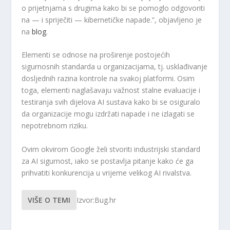
o prijetnjama s drugima kako bi se pomoglo odgovoriti
na — i spriječiti — kibernetičke napade.”, objavljeno je
na
blog
.
Elementi se odnose na proširenje postojećih
sigurnosnih standarda u organizacijama, tj. usklađivanje
dosljednih razina kontrole na svakoj platformi. Osim
toga, elementi naglašavaju važnost stalne evaluacije i
testiranja svih dijelova AI sustava kako bi se osiguralo
da organizacije mogu izdržati napade i ne izlagati se
nepotrebnom riziku.
Ovim okvirom Google želi stvoriti industrijski standard
za AI sigurnost, iako se postavlja pitanje kako će ga
prihvatiti konkurencija u vrijeme velikog AI rivalstva.
VIŠE O TEMI
Izvor:Bug.hr