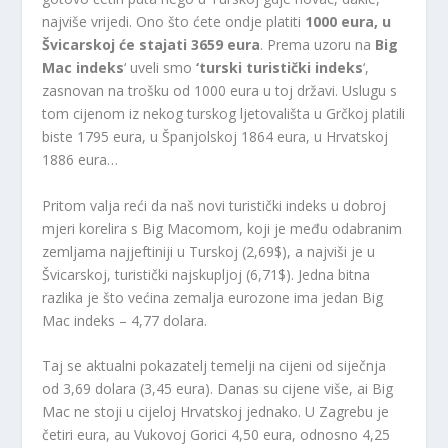
najviše vrijedi. Ono što ćete ondje platiti
1000 eura, u
Švicarskoj će stajati 3659 eura
. Prema uzoru na
Big
Mac indeks
‘ uveli smo
‘turski turistički indeks
‘,
zasnovan na trošku od 1000 eura u toj državi. Uslugu s
tom cijenom iz nekog turskog ljetovališta u Grčkoj platili
biste 1795 eura, u Španjolskoj 1864 eura, u Hrvatskoj
1886 eura…
Pritom valja reći da naš novi turistički indeks u dobroj
mjeri korelira s Big Macomom, koji je među odabranim
zemljama najjeftiniji u Turskoj (2,69$), a najviši je u
Švicarskoj, turistički najskupljoj (6,71$). Jedna bitna
razlika je što većina zemalja eurozone ima jedan Big
Mac indeks – 4,77 dolara.
Taj se aktualni pokazatelj temelji na cijeni od siječnja
od 3,69 dolara (3,45 eura). Danas su cijene više, ai Big
Mac ne stoji u cijeloj Hrvatskoj jednako. U Zagrebu je
četiri eura, au Vukovoj Gorici 4,50 eura, odnosno 4,25