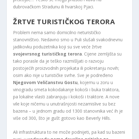
dubrovačkom Stradunu ili hvarskoj Pjaci.
ŽRTVE TURISTIČKOG TERORA
Problem nema samo domicilno neturističko
stanovništvo. Nedavno smo u Puli slušali svakodnevnu
jadikovku poduzetnika koji su sve veće žrtve
svojevrsnog turističkog terora
. Cijene zemljišta su
tako porasle da je teško razmišljati o razvoju
postojećih proizvodnih projekata ili pokretanju novih;
osim ako nije u turističke svrhe. Sve je podređeno
Njegovom Veličanstvu Gostu
, kojemu u zoru u
vinogradu smeta kokodakanje kokoši i buka traktora,
pa lokalne vlasti zabranjuju i kokoši i traktore. A nove
vile koje ničemu u unutrašnjosti nezamislive su bez
bazena – u jednom gradu od 1300 stanovnika već ih je
više od 300, što je gušt gotovo kao Beverly Hills.
Ali infrastruktura to ne može podnijeti, pa kad su bazeni