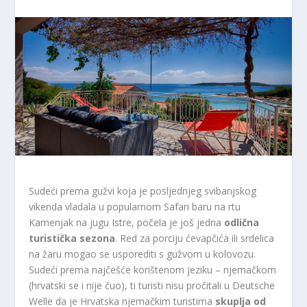
Sudeći prema gužvi koja je posljednjeg svibanjskog
vikenda vladala u popularnom Safari baru na rtu
Kamenjak na jugu Istre, počela je još jedna
odlična
turistička sezona
. Red za porciju ćevapčića ili srdelica
na žaru mogao se usporediti s gužvom u kolovozu.
Sudeći prema najčešće korištenom jeziku – njemačkom
(hrvatski se i nije čuo), ti turisti nisu pročitali u Deutsche
Welle da je Hrvatska njemačkim turistima
skuplja od