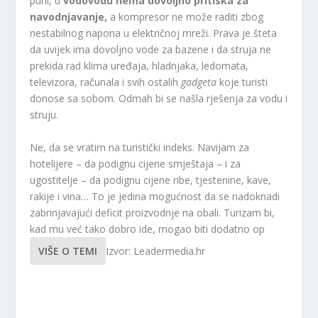
puni, u
vodovodu nema dovoljno pritiska za
navodnjavanje,
a kompresor ne može raditi zbog
nestabilnog napona u električnoj mreži. Prava je šteta
da uvijek ima dovoljno vode za bazene i da struja ne
prekida rad klima uređaja, hladnjaka, ledomata,
televizora, računala i svih ostalih
gadgeta
koje turisti
donose sa sobom. Odmah bi se našla rješenja za vodu i
struju.
Ne, da se vratim na turistički indeks. Navijam za
hotelijere – da podignu cijene smještaja – i za
ugostitelje – da podignu cijene ribe, tjestenine, kave,
rakije i vina… To je jedina mogućnost da se nadoknadi
zabrinjavajući deficit proizvodnje na obali. Turizam bi,
kad mu već tako dobro ide, mogao biti dodatno op
VIŠE O TEMI
Izvor: Leadermedia.hr