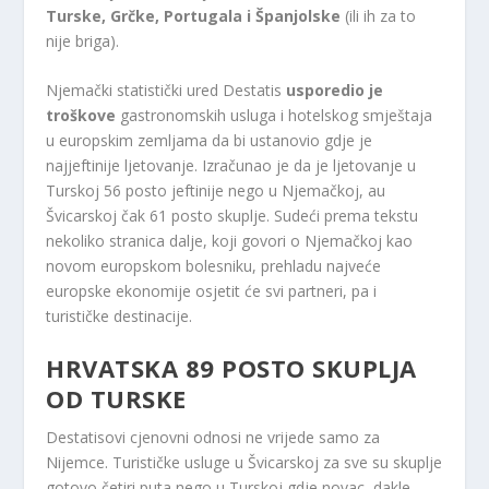
Turske, Grčke, Portugala i Španjolske
(ili ih za to
nije briga).
Njemački statistički ured Destatis
usporedio je
troškove
gastronomskih usluga i hotelskog smještaja
u europskim zemljama da bi ustanovio gdje je
najjeftinije ljetovanje. Izračunao je da je ljetovanje u
Turskoj 56 posto jeftinije nego u Njemačkoj, au
Švicarskoj čak 61 posto skuplje. Sudeći prema tekstu
nekoliko stranica dalje, koji govori o Njemačkoj kao
novom europskom bolesniku, prehladu najveće
europske ekonomije osjetit će svi partneri, pa i
turističke destinacije.
HRVATSKA 89 POSTO SKUPLJA
OD TURSKE
Destatisovi cjenovni odnosi ne vrijede samo za
Nijemce. Turističke usluge u Švicarskoj za sve su skuplje
gotovo četiri puta nego u Turskoj gdje novac, dakle,