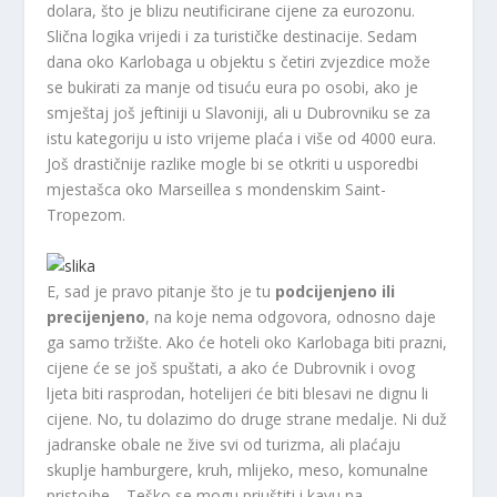
dolara, što je blizu neutificirane cijene za eurozonu.
Slična logika vrijedi i za turističke destinacije. Sedam
dana oko Karlobaga u objektu s četiri zvjezdice može
se bukirati za manje od tisuću eura po osobi, ako je
smještaj još jeftiniji u Slavoniji, ali u Dubrovniku se za
istu kategoriju u isto vrijeme plaća i više od 4000 eura.
Još drastičnije razlike mogle bi se otkriti u usporedbi
mjestašca oko Marseillea s mondenskim Saint-
Tropezom.
E, sad je pravo pitanje što je tu
podcijenjeno ili
precijenjeno
, na koje nema odgovora, odnosno daje
ga samo tržište. Ako će hoteli oko Karlobaga biti prazni,
cijene će se još spuštati, a ako će Dubrovnik i ovog
ljeta biti rasprodan, hotelijeri će biti blesavi ne dignu li
cijene. No, tu dolazimo do druge strane medalje. Ni duž
jadranske obale ne žive svi od turizma, ali plaćaju
skuplje hamburgere, kruh, mlijeko, meso, komunalne
pristojbe… Teško se mogu priuštiti i kavu na