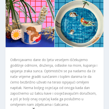
Odbrojavamo dane do ljeta veseljem iščekujemo
godišnje odmore, druženja, odlaske na more, kupanja i
upijanja zraka sunca. Optimistični se pa nadamo da će
naše vrijeme graditi sunčanim i toplim danima te da
ćemo bezbrižno uživati ​​na terasi ispijajući omiljeni
napitak. Nema boljeg osjećaja od onoga kada dan
započnemo uz šalicu kave i osvježavajućim doručkom,
a još je bolji onaj osjećaj kada ga poslužimo u
omiljenim nam zdjelicama i šalicama.