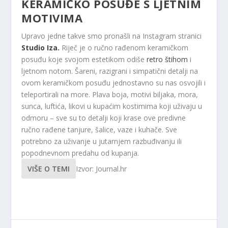
KERAMIČKO POSUĐE S LJETNIM
MOTIVIMA
Upravo jedne takve smo pronašli na Instagram stranici
Studio Iza.
Riječ je o ručno rađenom keramičkom
posuđu koje svojom estetikom odiše
retro štihom
i
ljetnom notom. Šareni, razigrani i simpatični detalji na
ovom keramičkom posuđu jednostavno su nas osvojili i
teleportirali na more. Plava boja, motivi biljaka, mora,
sunca, luftića, likovi u kupaćim kostimima koji uživaju u
odmoru – sve su to detalji koji krase ove predivne
ručno rađene tanjure, šalice, vaze i kuhače. Sve
potrebno za uživanje u jutarnjem razbuđivanju ili
popodnevnom predahu od kupanja.
VIŠE O TEMI
Izvor: Journal.hr