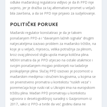
odluke mađarskog regulatora vidljivo je da ih PPD nije
uvjerio, jer je dražba za taj alternativni promet u veljači
bila završena, a da se PPD nije prijavio za sudjelovanje.
POLITIČKE PORUKE
Mađarski regulator konstatirao je da je takvim
ponašanjem PPD-a i “davanjem lažnih signala” drugim
natjecateljima izazvao problem za mađarsko tržište, na
koje je u veljači, mjesecu, velika potražnja za plinom,
kroz ovaj plinovod stigla upola manja količina plina.
MEKH smatra da je PPD utjecao na ostale utakmice i
svojim ponašanjem mogao pridonijeti na tadašnje
poskupljenje plina. Slučaj PPD izazvao je pozornost u
mađarskim medijima i stručnim krugovima, u kojima se
on prvenstveno promatra u kontekstu “ruskih veza” i
poremećaja koje ruski rat u Ukrajini ima na europskom
tržištu plina. Mađari PPD promatraju u kontekstu
ugovora o desetogodišnjoj suradnji s Gazpromom iz
2017., iako iz PPD-a tvrde da već godinu dana ne