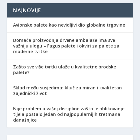
NAJNOVIJE
Avionske palete kao nevidljivi dio globalne trgovine
Domaća proizvodnja drvene ambalaže ima sve
važniju ulogu – Fagus palete i okviri za palete za
moderne tvrtke
Zašto sve više tvrtki ulaže u kvalitetne brodske
palete?
Sklad među susjedima: ključ za miran i kvalitetan
zajednički život
Nije problem u vašoj disciplini: zašto je oblikovanje
tijela postalo jedan od najpopularnijih tretmana
današnjice