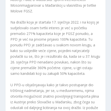
Mosonmagyarovar u Mađarskoj u vlasništvu je tvrtke
Molove FGSZ.
Na dražbi koja je startala 17. siječnja 2022. i na kojoj je
sudjelovalo osam tvrtki interes je već u početku
premašio 271% kapaciteta koje je FGSZ ponudio, a
PPD je već na prvome prijavio 100% kapaciteta. Tu
ponudu PPD je zadržavao u svakom novom krugu, a
kako su uslijedile veće cijene, pojedini natjecatelji
povlačili su se, što je i rezultiralo da, kada se u 37. krugu
26. siječnja PPD nenadano povukao, nakon što su
cijene premašile 360% početne. cijene, u igri ostaju
samo kandidati koji su zakupili 50% kapaciteta.
U PPD-u objašnjavaju kako je takvo postupanje dio
tržišnog nadmetanja, jer se, u međuvremenu, njima
otvorila mogućnost znatno povoljnijeg transporta plina
iz Austrije preko Slovačke u Mađarsku, zbog čega su
odustali od daljnjeg licitiranja na ovoj dražbi. Iz poduže