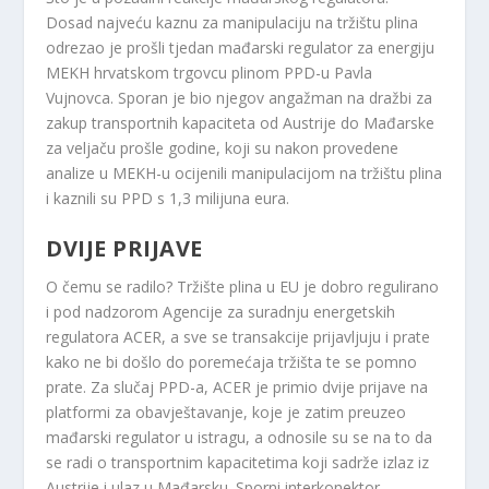
Dosad najveću kaznu za manipulaciju na tržištu plina
odrezao je prošli tjedan mađarski regulator za energiju
MEKH hrvatskom trgovcu plinom PPD-u Pavla
Vujnovca. Sporan je bio njegov angažman na dražbi za
zakup transportnih kapaciteta od Austrije do Mađarske
za veljaču prošle godine, koji su nakon provedene
analize u MEKH-u ocijenili manipulacijom na tržištu plina
i kaznili su PPD s 1,3 milijuna eura.
DVIJE PRIJAVE
O čemu se radilo? Tržište plina u EU je dobro regulirano
i pod nadzorom Agencije za suradnju energetskih
regulatora ACER, a sve se transakcije prijavljuju i prate
kako ne bi došlo do poremećaja tržišta te se pomno
prate. Za slučaj PPD-a, ACER je primio dvije prijave na
platformi za obavještavanje, koje je zatim preuzeo
mađarski regulator u istragu, a odnosile su se na to da
se radi o transportnim kapacitetima koji sadrže izlaz iz
Austrije i ulaz u Mađarsku. Sporni interkonektor