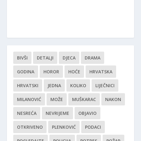
BIVŠI
DETALJI
DJECA
DRAMA
GODINA
HOROR
HOĆE
HRVATSKA
HRVATSKI
JEDNA
KOLIKO
LIJEČNICI
MILANOVIĆ
MOŽE
MUŠKARAC
NAKON
NESREĆA
NEVRIJEME
OBJAVIO
OTKRIVENO
PLENKOVIĆ
PODACI
POGLEDAJTE
POLICIJA
POTRES
POŽAR