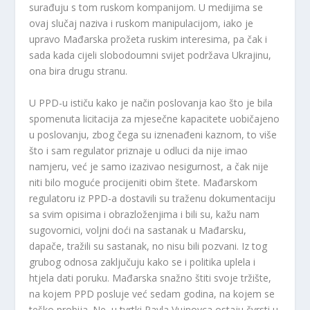
surađuju s tom ruskom kompanijom. U medijima se
ovaj slučaj naziva i ruskom manipulacijom, iako je
upravo Mađarska prožeta ruskim interesima, pa čak i
sada kada cijeli slobodoumni svijet podržava Ukrajinu,
ona bira drugu stranu.
U PPD-u ističu kako je način poslovanja kao što je bila
spomenuta licitacija za mjesečne kapacitete uobičajeno
u poslovanju, zbog čega su iznenađeni kaznom, to više
što i sam regulator priznaje u odluci da nije imao
namjeru, već je samo izazivao nesigurnost, a čak nije
niti bilo moguće procijeniti obim štete. Mađarskom
regulatoru iz PPD-a dostavili su traženu dokumentaciju
sa svim opisima i obrazloženjima i bili su, kažu nam
sugovornici, voljni doći na sastanak u Mađarsku,
dapače, tražili su sastanak, no nisu bili pozvani. Iz tog
grubog odnosa zaključuju kako se i politika uplela i
htjela dati poruku. Mađarska snažno štiti svoje tržište,
na kojem PPD posluje već sedam godina, na kojem se
teško probija. Ne, u tvrtki Pavla Vujnovca ostaju čvrsti u