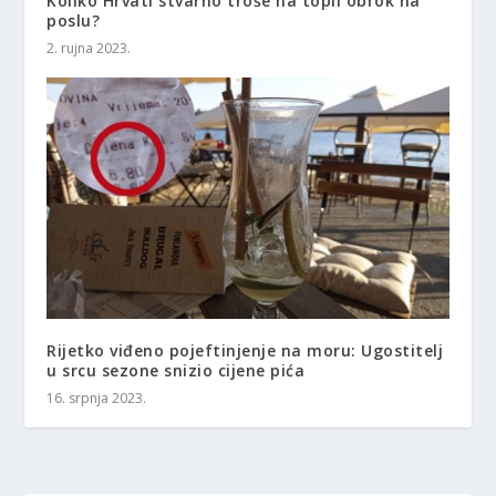
Koliko Hrvati stvarno troše na topli obrok na
poslu?
2. rujna 2023.
Rijetko viđeno pojeftinjenje na moru: Ugostitelj
u srcu sezone snizio cijene pića
16. srpnja 2023.