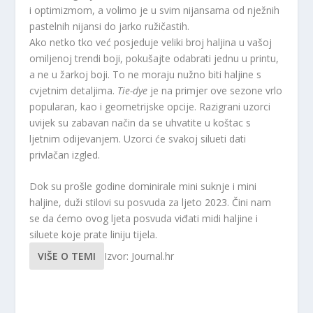
i optimizmom, a volimo je u svim nijansama od nježnih
pastelnih nijansi do jarko ružičastih.
Ako netko tko već posjeduje veliki broj haljina u vašoj
omiljenoj trendi boji, pokušajte odabrati jednu u printu,
a ne u žarkoj boji. To ne moraju nužno biti haljine s
cvjetnim detaljima.
Tie-dye
je na primjer ove sezone vrlo
popularan, kao i geometrijske opcije. Razigrani uzorci
uvijek su zabavan način da se uhvatite u koštac s
ljetnim odijevanjem. Uzorci će svakoj silueti dati
privlačan izgled.
Dok su prošle godine dominirale mini suknje i mini
haljine, duži stilovi su posvuda za ljeto 2023. Čini nam
se da ćemo ovog ljeta posvuda viđati midi haljine i
siluete koje prate liniju tijela.
VIŠE O TEMI
Izvor: Journal.hr