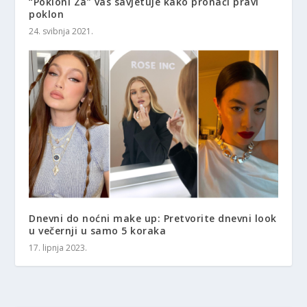
“Pokloni Za” vas savjetuje kako pronaći pravi
poklon
24. svibnja 2021.
Dnevni do noćni make up: Pretvorite dnevni look
u večernji u samo 5 koraka
17. lipnja 2023.