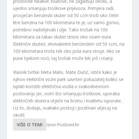
proizvode nikakve zvukove, ne zagađuju okoliš, a
ujedno smanjuju troškove prijevoza. Primjera radi,
prosječan benzinski skuter od 50 ccm troši oko četiri
litre benzina na 100 kilometara te je, uz samo gorivo,
potrebno nadolijevati i ulje. Tako trošak na 100
kilometara za takav skuter iznosi oko osam eura.
Električni skuteri, ekvivalentni benzinskim od 50 ccm, na
100 kilometara troše tek oko pola eura struje. Ako se
pune tijekom noći, taj trošak može biti još i manji.
Vlasnik tvrtke Meta Mate, Mate Dučić, ističe kako je
njihov električni vozni park savršen pokazatelj koliko se
isplati koristiti električna vozila u svakodnevnom
poslovanju jer, osim što smanjuju troškove, uporaba
električnih skutera utječe na brzinu i kvalitetu isporuke. .
Uz to, dodaje, svakako postoji i pozitivan utjecaj na
okoliš
VIŠE O TEMI
Izvor:Poslovni.hr