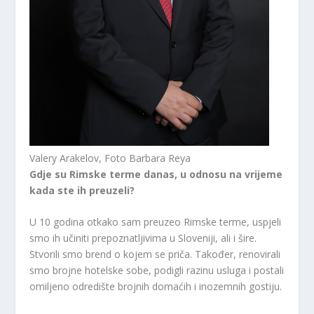
Valery Arakelov, Foto Barbara Reya
Gdje su Rimske terme danas, u odnosu na vrijeme
kada ste ih preuzeli?
U 10 godina otkako sam preuzeo Rimske terme, uspjeli
smo ih učiniti prepoznatljivima u Sloveniji, ali i šire.
Stvorili smo brend o kojem se priča. Također, renovirali
smo brojne hotelske sobe, podigli razinu usluga i postali
omiljeno odredište brojnih domaćih i inozemnih gostiju.