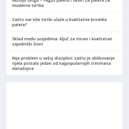
važniju ulogu – Fagus palete i okviri za palete za
moderne tvrtke
Zašto sve više tvrtki ulaže u kvalitetne brodske
palete?
Sklad među susjedima: ključ za miran i kvalitetan
zajednički život
Nije problem u vašoj disciplini: zašto je oblikovanje
tijela postalo jedan od najpopularnijih tretmana
današnjice