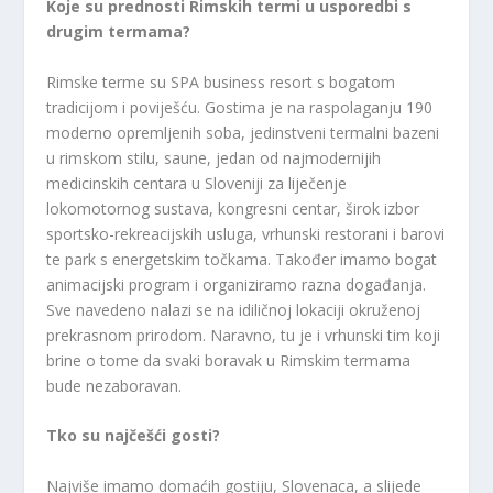
Koje su prednosti Rimskih termi u usporedbi s
drugim termama?
Rimske terme su SPA business resort s bogatom
tradicijom i poviješću. Gostima je na raspolaganju 190
moderno opremljenih soba, jedinstveni termalni bazeni
u rimskom stilu, saune, jedan od najmodernijih
medicinskih centara u Sloveniji za liječenje
lokomotornog sustava, kongresni centar, širok izbor
sportsko-rekreacijskih usluga, vrhunski restorani i barovi
te park s energetskim točkama. Također imamo bogat
animacijski program i organiziramo razna događanja.
Sve navedeno nalazi se na idiličnoj lokaciji okruženoj
prekrasnom prirodom. Naravno, tu je i vrhunski tim koji
brine o tome da svaki boravak u Rimskim termama
bude nezaboravan.
Tko su najčešći gosti?
Najviše imamo domaćih gostiju, Slovenaca, a slijede