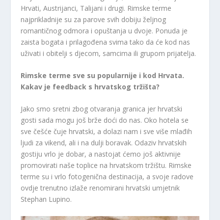
Hrvati, Austrijanci, Talijani i drugi. Rimske terme
najprikladnije su za parove svih dobiju željnog
romantičnog odmora i opuštanja u dvoje. Ponuda je
zaista bogata i prilagođena svima tako da će kod nas
uživati ​​i obitelji s djecom, samcima ili grupom prijatelja.
Rimske terme sve su popularnije i kod Hrvata.
Kakav je feedback s hrvatskog tržišta?
Jako smo sretni zbog otvaranja granica jer hrvatski
gosti sada mogu još brže doći do nas. Oko hotela se
sve češće čuje hrvatski, a dolazi nam i sve više mlađih
ljudi za vikend, ali i na dulji boravak. Odaziv hrvatskih
gostiju vrlo je dobar, a nastojat ćemo još aktivnije
promovirati naše toplice na hrvatskom tržištu. Rimske
terme su i vrlo fotogenična destinacija, a svoje radove
ovdje trenutno izlaže renomirani hrvatski umjetnik
Stephan Lupino.