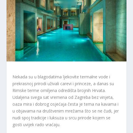
Nekada su u blagodatima ljekovite termalne vode i
prekrasnoj prirodi uživali carevi i princeze, a danas su
Rimske terme omiljena odredišta brojnih Hrvata.
Udaljena svega sat vremena od Zagreba bez vinjeta,
oaza mira i dobrog osjećaja česta je tema na kavama i
u objavama na društvenim mrežama što se ne čudi, jer
nudi spoj tradicije i luksuza u srcu prirode kojem se
gosti uvijek rado vraćaju.