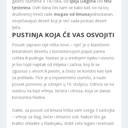
gastro ‘izumima’ s TikToka, od
špilja Dalgona
čini
feta
tjestenina
. Ovih dana čini nam se kako baš svi na toj
društvenoj mreži rade
mogao
od
limuna
jednostavan,
osvježavajući desert koji je već sada postao desert
ljeta.
PUSTINJA KOJA ĆE VAS OSVOJITI
Posset zapravo nije ništa novo – riječ je o klasičnom
britanskom desertu s konzistencijom poput panna
cottea ili pudinga. Nastao je u srednjem vijeku i izvorno
je bio topli napitak od mlijeka i začina, koji bi se
zgusnuo s vinom ili pivom, a često se koristio kao lijek
za prehladu. Piće je u mjuvremeno izumrlo, a naziv
posset ponovno je oživljen u 19. stoljeću. Odnosi se na
slasticu na bazi vrhnja, šećera i citrusa, koja se danas
konzumira hladna.
Dakle, za posset od limuna treba vam svega 3 sastojka
– vrhnje za šlag, šećer i limunov sok. Nakon što ga
kratko ohladite u hladnjaku, dobit ćete lagani i kremasti