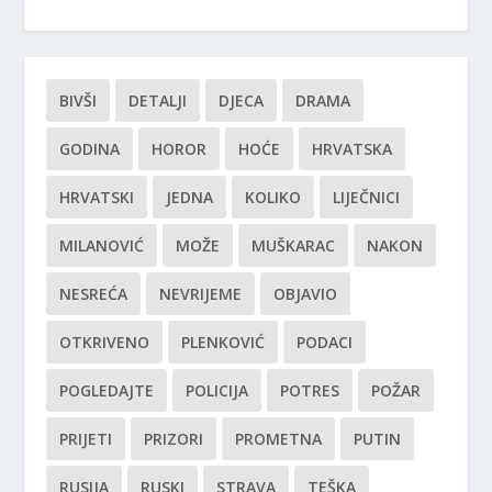
BIVŠI
DETALJI
DJECA
DRAMA
GODINA
HOROR
HOĆE
HRVATSKA
HRVATSKI
JEDNA
KOLIKO
LIJEČNICI
MILANOVIĆ
MOŽE
MUŠKARAC
NAKON
NESREĆA
NEVRIJEME
OBJAVIO
OTKRIVENO
PLENKOVIĆ
PODACI
POGLEDAJTE
POLICIJA
POTRES
POŽAR
PRIJETI
PRIZORI
PROMETNA
PUTIN
RUSIJA
RUSKI
STRAVA
TEŠKA