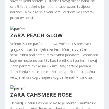
savršen ljetni parfem. U središtu ovog mirisa nalazi se
svježi ljetni buket s jasminom, tuberozom i cvijetom
naranče, a miješa se s vanilijom i cedrom koji stvaraju
pravu ovisnost.
ZARA PEACH GLOW
Volimo Zarine parfeme, a ovaj voćni miris breskve i
grejpa čini savršen ljetni parfem. Miris je pojačan
senzualnim pralinama, atraktivnim jantarom i jasminom
koje ne možemo zasititi. Kao i prethodni parfem, i ovaj
Zarin parfem miriše na luksuz. Ovaj parfem prevara
Tom Forda s kojim ne možete pogriješiti. Pristupačna
verzija vrhunskog dizajnerskog parfema? Mi smo za.
ZARA CAHSMERE ROSE
Neodoljivi Zarin Cashmere Rose je mekan i šarmirajući i
čini savršen svježi ljetni miris koji nije
previše
. Note