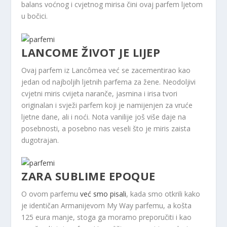
balans voćnog i cvjetnog mirisa čini ovaj parfem ljetom
u bočici.
LANCOME ŽIVOT JE LIJEP
Ovaj parfem iz Lancômea već se zacementirao kao
jedan od najboljih ljetnih parfema za žene. Neodoljivi
cvjetni miris cvijeta naranče, jasmina i irisa tvori
originalan i svježi parfem koji je namijenjen za vruće
ljetne dane, ali i noći. Nota vanilije još više daje na
posebnosti, a posebno nas veseli što je miris zaista
dugotrajan.
ZARA SUBLIME EPOQUE
O ovom parfemu
već smo pisali
, kada smo otkrili kako
je identičan Armanijevom My Way parfemu, a košta
125 eura manje, stoga ga moramo preporučiti i kao