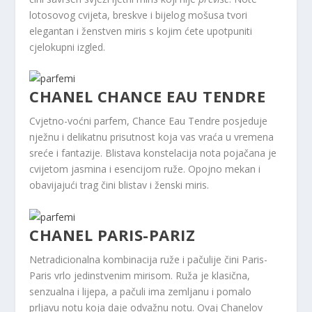
lotosovog cvijeta, breskve i bijelog mošusa tvori
elegantan i ženstven miris s kojim ćete upotpuniti
cjelokupni izgled.
CHANEL CHANCE EAU TENDRE
Cvjetno-voćni parfem, Chance Eau Tendre posjeduje
nježnu i delikatnu prisutnost koja vas vraća u vremena
sreće i fantazije.
Blistava konstelacija nota pojačana je
cvijetom jasmina i esencijom ruže. Opojno mekan i
obavijajući trag čini blistav i ženski miris.
CHANEL PARIS-PARIZ
Netradicionalna kombinacija ruže i pačulije čini Paris-
Paris vrlo jedinstvenim mirisom. Ruža je klasična,
senzualna i lijepa, a pačuli ima zemljanu i pomalo
prljavu notu koja daje odvažnu notu. Ovaj Chanelov