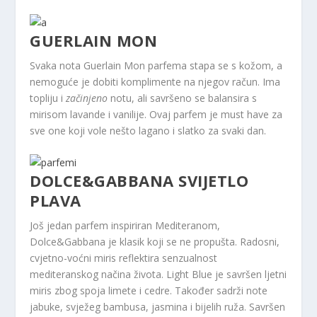
GUERLAIN MON
Svaka nota Guerlain Mon parfema stapa se s kožom, a
nemoguće je dobiti komplimente na njegov račun. Ima
topliju i
začinjeno
notu, ali savršeno se balansira s
mirisom lavande i vanilije. Ovaj parfem je must have za
sve one koji vole nešto lagano i slatko za svaki dan.
DOLCE&GABBANA SVIJETLO
PLAVA
Još jedan parfem inspiriran Mediteranom,
Dolce&Gabbana je klasik koji se ne propušta. Radosni,
cvjetno-voćni miris reflektira senzualnost
mediteranskog načina života. Light Blue je savršen ljetni
miris zbog spoja limete i cedre. Također sadrži note
jabuke, svježeg bambusa, jasmina i bijelih ruža. Savršen