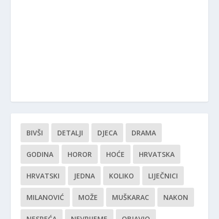
BIVŠI
DETALJI
DJECA
DRAMA
GODINA
HOROR
HOĆE
HRVATSKA
HRVATSKI
JEDNA
KOLIKO
LIJEČNICI
MILANOVIĆ
MOŽE
MUŠKARAC
NAKON
NESREĆA
NEVRIJEME
OBJAVIO