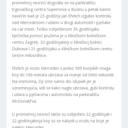
prometnoj nesreći dogodila se na parkiralištu
trgovačkog centra Supernova u Buzinu u petak kasno
navečer kad je 23-godišnji Jan Ehrlich izgubio kontrolu
nad Mercedesom i udario u drugi automobil i pješake
na car meet. Teško ozlijeđenom 35-godišnjaku
liječnička pomoć pružena je u Kliničkom bolničkom
centru Zagreb, 32-godišnjakinji u Kliničkoj bolnici
Dubrava i 21-godišnjaku u Kliničkom bolničkom centru
Sestre milosrdnice.
Ehrlich je vozio Mercedes s preko 500 konjskih snaga
koji do 100 metara ubrzava za manje od četiri sekunde.
Na snimcima, čiji smo samo dio objavili jer je
uznemirujuća, vidi se kako naglo ubrzava, gubi kontrolu
i udara u pješacima i automobilu na parkiralištu
McDonald’sa.
U prometnoj nesreći lakše su ozlijeđeni 22-godišnjak i
22-godišnjakinja koji su se nalazili u vozilu na koje je
naletio Mercedes.