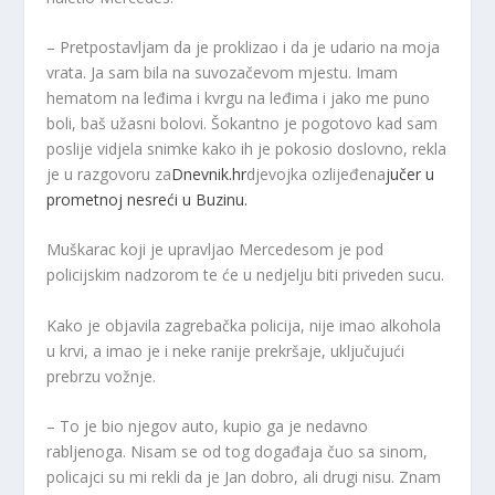
– Pretpostavljam da je proklizao i da je udario na moja
vrata. Ja sam bila na suvozačevom mjestu. Imam
hematom na leđima i kvrgu na leđima i jako me puno
boli, baš užasni bolovi. Šokantno je pogotovo kad sam
poslije vidjela snimke kako ih je pokosio doslovno, rekla
je u razgovoru za
Dnevnik.hr
djevojka ozlijeđena
jučer u
prometnoj nesreći u Buzinu.
Muškarac koji je upravljao Mercedesom je pod
policijskim nadzorom te će u nedjelju biti priveden sucu.
Kako je objavila zagrebačka policija, nije imao alkohola
u krvi, a imao je i neke ranije prekršaje, uključujući
prebrzu vožnje.
– To je bio njegov auto, kupio ga je nedavno
rabljenoga. Nisam se od tog događaja čuo sa sinom,
policajci su mi rekli da je Jan dobro, ali drugi nisu. Znam