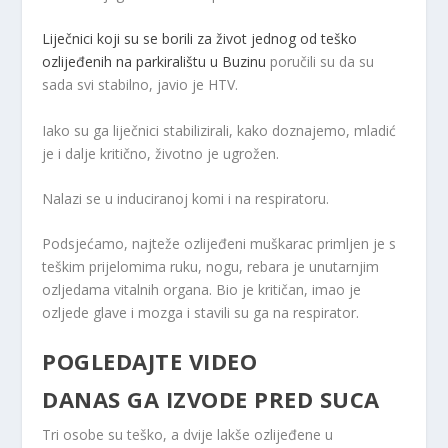
Liječnici koji su se borili za život jednog od teško
ozlijeđenih na parkiralištu u Buzinu
poručili su da su
sada svi stabilno, javio je HTV.
Iako su ga liječnici stabilizirali, kako doznajemo, mladić
je i dalje kritično, životno je ugrožen.
Nalazi se u induciranoj komi i na respiratoru.
Podsjećamo, najteže ozlijeđeni muškarac primljen je s
teškim prijelomima ruku, nogu, rebara je unutarnjim
ozljedama vitalnih organa. Bio je kritičan, imao je
ozljede glave i mozga i stavili su ga na respirator.
POGLEDAJTE VIDEO
DANAS GA IZVODE PRED SUCA
Tri osobe su teško, a dvije lakše ozlijeđene u