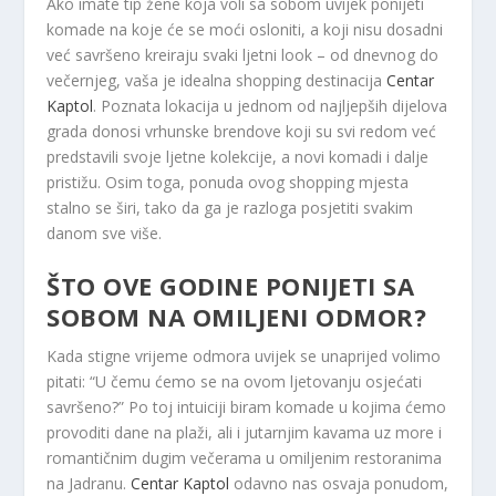
Ako imate tip žene koja voli sa sobom uvijek ponijeti
komade na koje će se moći osloniti, a koji nisu dosadni
već savršeno kreiraju svaki ljetni look – od dnevnog do
večernjeg, vaša je idealna shopping destinacija
Centar
Kaptol
. Poznata lokacija u jednom od najljepših dijelova
grada donosi vrhunske brendove koji su svi redom već
predstavili svoje ljetne kolekcije, a novi komadi i dalje
pristižu. Osim toga, ponuda ovog shopping mjesta
stalno se širi, tako da ga je razloga posjetiti svakim
danom sve više.
ŠTO OVE GODINE PONIJETI SA
SOBOM NA OMILJENI ODMOR?
Kada stigne vrijeme odmora uvijek se unaprijed volimo
pitati: “U čemu ćemo se na ovom ljetovanju osjećati
savršeno?” Po toj intuiciji biram komade u kojima ćemo
provoditi dane na plaži, ali i jutarnjim kavama uz more i
romantičnim dugim večerama u omiljenim restoranima
na Jadranu.
Centar Kaptol
odavno nas osvaja ponudom,