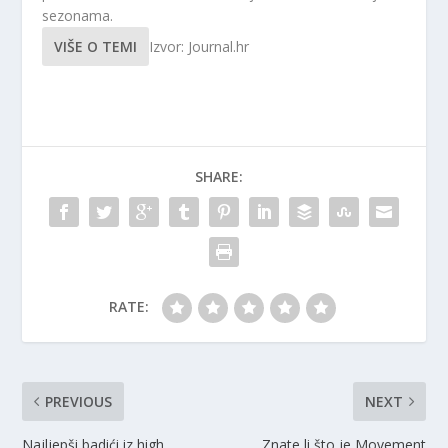
sezonama.
VIŠE O TEMI
Izvor: Journal.hr
SHARE:
RATE:
PREVIOUS
NEXT
Najljepši badići iz high
Znate li što je Movement