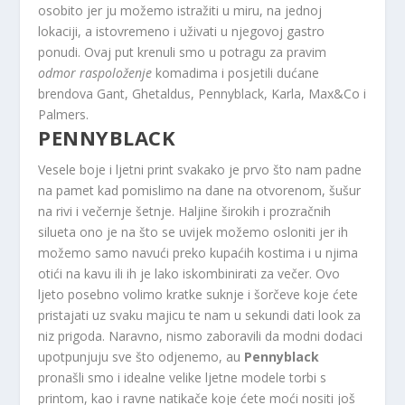
osobito jer ju možemo istražiti u miru, na jednoj
lokaciji, a istovremeno i uživati ​​u njegovoj gastro
ponudi. Ovaj put krenuli smo u potragu za pravim
odmor raspoloženje
komadima i posjetili dućane
brendova Gant, Ghetaldus, Pennyblack, Karla, Max&Co i
Palmers.
PENNYBLACK
Vesele boje i ljetni print svakako je prvo što nam padne
na pamet kad pomislimo na dane na otvorenom, šušur
na rivi i večernje šetnje. Haljine širokih i prozračnih
silueta ono je na što se uvijek možemo osloniti jer ih
možemo samo navući preko kupaćih kostima i u njima
otići na kavu ili ih je lako iskombinirati za večer. Ovo
ljeto posebno volimo kratke suknje i šorčeve koje ćete
pristajati uz svaku majicu te nam u sekundi dati look za
niz prigoda. Naravno, nismo zaboravili da modni dodaci
upotpunjuju sve što odjenemo, au
Pennyblack
pronašli smo i idealne velike ljetne modele torbi s
printom, kao i ravne natikače koje ćete moći nositi još