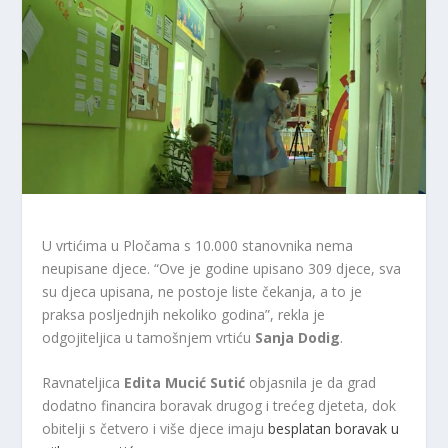
U vrtićima u Pločama s 10.000 stanovnika nema
neupisane djece. “Ove je godine upisano 309 djece, sva
su djeca upisana, ne postoje liste čekanja, a to je
praksa posljednjih nekoliko godina”, rekla je
odgojiteljica u tamošnjem vrtiću
Sanja Dodig
.
Ravnateljica
Edita Mucić Sutić
objasnila je da grad
dodatno financira boravak drugog i trećeg djeteta, dok
obitelji s četvero i više djece imaju
besplatan boravak u