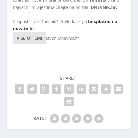
Dnevnik Nove TV pratite svaki dan od
19 sati
a više o
najvažnijim vijestima čitajte na portalu
DNEVNIK.hr.
Propustili ste Dnevnik? Pogledajte ga
besplatno na
novatv.hr
.
VIŠE O TEMI
Izvor: Dnevnik.hr
SHARE:
RATE: