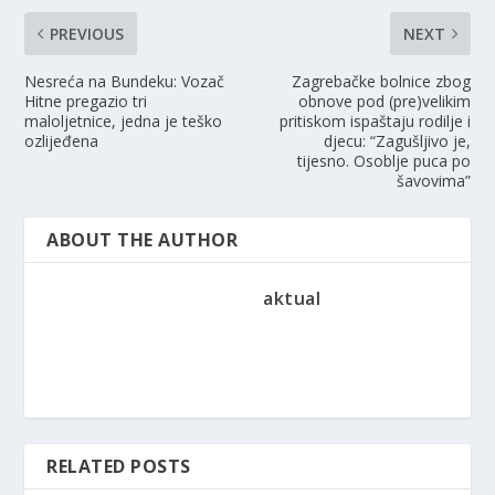
PREVIOUS
NEXT
Nesreća na Bundeku: Vozač
Zagrebačke bolnice zbog
Hitne pregazio tri
obnove pod (pre)velikim
maloljetnice, jedna je teško
pritiskom ispaštaju rodilje i
ozlijeđena
djecu: “Zagušljivo je,
tijesno. Osoblje puca po
šavovima”
ABOUT THE AUTHOR
aktual
RELATED POSTS