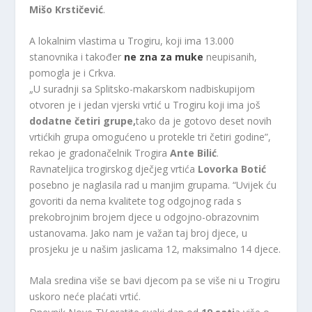
Mišo Krstičević
.
A lokalnim vlastima u Trogiru, koji ima 13.000
stanovnika i također
ne zna za muke
neupisanih,
pomogla je i Crkva.
„U suradnji sa Splitsko-makarskom nadbiskupijom
otvoren je i jedan vjerski vrtić u Trogiru koji ima još
dodatne četiri grupe,
tako da je gotovo deset novih
vrtićkih grupa omogućeno u protekle tri četiri godine”,
rekao je gradonačelnik Trogira
Ante Bilić
.
Ravnateljica trogirskog dječjeg vrtića
Lovorka Botić
posebno je naglasila rad u manjim grupama. “Uvijek ću
govoriti da nema kvalitete tog odgojnog rada s
prekobrojnim brojem djece u odgojno-obrazovnim
ustanovama. Jako nam je važan taj broj djece, u
prosjeku je u našim jaslicama 12, maksimalno 14 djece.
Mala sredina više se bavi djecom pa se više ni u Trogiru
uskoro neće plaćati vrtić.