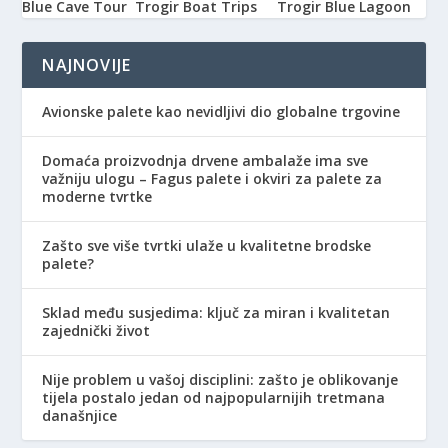
Blue Cave Tour
Trogir Boat Trips
Trogir Blue Lagoon
NAJNOVIJE
Avionske palete kao nevidljivi dio globalne trgovine
Domaća proizvodnja drvene ambalaže ima sve
važniju ulogu – Fagus palete i okviri za palete za
moderne tvrtke
Zašto sve više tvrtki ulaže u kvalitetne brodske
palete?
Sklad među susjedima: ključ za miran i kvalitetan
zajednički život
Nije problem u vašoj disciplini: zašto je oblikovanje
tijela postalo jedan od najpopularnijih tretmana
današnjice