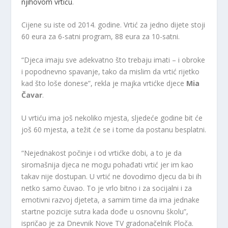
njihovom vrtiću
.
Cijene su iste od 2014. godine. Vrtić za jedno dijete stoji
60 eura za 6-satni program, 88 eura za 10-satni.
“Djeca imaju sve adekvatno što trebaju imati – i obroke
i popodnevno spavanje, tako da mislim da vrtić rijetko
kad što loše donese”, rekla je majka vrtićke djece
Mia
Čavar
.
U vrtiću ima još nekoliko mjesta, sljedeće godine bit će
još 60 mjesta, a težit će se i tome da postanu besplatni.
“Nejednakost počinje i od vrtićke dobi, a to je da
siromašnija djeca ne mogu pohađati vrtić jer im kao
takav nije dostupan. U vrtić ne dovodimo djecu da bi ih
netko samo čuvao. To je vrlo bitno i za socijalni i za
emotivni razvoj djeteta, a samim time da ima jednake
startne pozicije sutra kada dođe u osnovnu školu”,
ispričao je za Dnevnik Nove TV gradonačelnik Ploča.