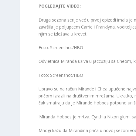
POGLEDAJTE VIDEO:
Druga sezona serije već u prvoj epizodi imala je n
završila je poljupcem Carrie i Franklyna, voditel
njim se izležava u krevet.
Foto: Screenshot/HBO
Odvjetnica Miranda uživa u jaccuziju sa Cheom, ko
Foto: Screenshot/HBO
Upravo su na račun Mirande i Chea upućene najve
pričom izrazili na društvenim mrežama. Ukratko, m
čak smatraju da je Mirande Hobbes potpuno uniš
‘Miranda Hobbes je mrtva. Cynthia Nixon glumi sam
Mnogi kažu da Mirandina priča u novoj sezoni vodi