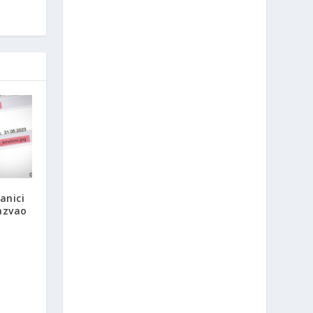
anici
azvao