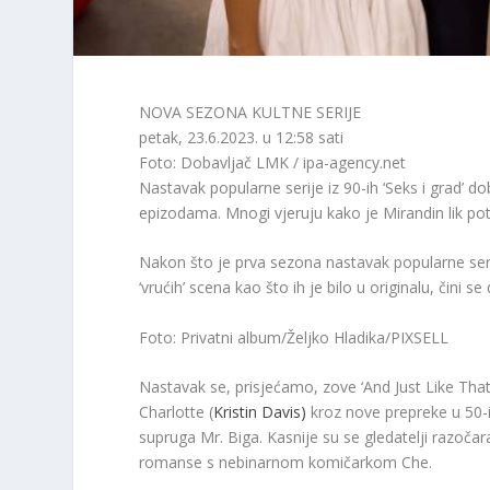
NOVA SEZONA KULTNE SERIJE
petak, 23.6.2023. u 12:58 sati
Foto: Dobavljač LMK / ipa-agency.net
Nastavak popularne serije iz 90-ih ‘Seks i grad’ 
epizodama. Mnogi vjeruju kako je Mirandin lik pot
Nakon što je prva sezona nastavak popularne serij
‘vrućih’ scena kao što ih je bilo u originalu, čini s
Foto: Privatni album/Željko Hladika/PIXSELL
Nastavak se, prisjećamo, zove ‘And Just Like That’ 
Charlotte (
Kristin Davis)
kroz nove prepreke u 50-
supruga Mr. Biga. Kasnije su se gledatelji razoč
romanse s nebinarnom komičarkom Che.