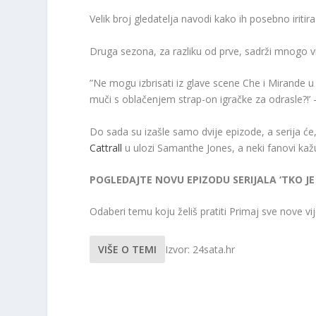
Velik broj gledatelja navodi kako ih posebno irit
Druga sezona, za razliku od prve, sadrži mnogo vi
”Ne mogu izbrisati iz glave scene Che i Mirande u 
muči s oblačenjem strap-on igračke za odrasle?!’ 
Do sada su izašle samo dvije epizode, a serija će,
Cattrall
u ulozi Samanthe Jones, a neki fanovi kaž
POGLEDAJTE NOVU EPIZODU SERIJALA ‘TKO JE 
Odaberi temu koju želiš pratiti
Primaj sve nove vije
VIŠE O TEMI
Izvor: 24sata.hr