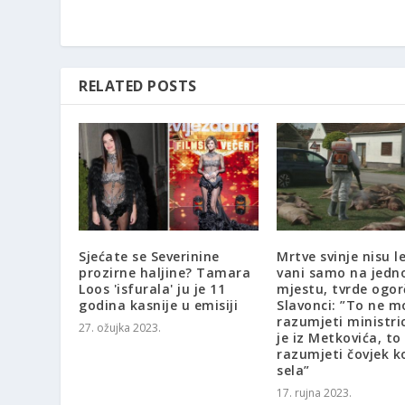
RELATED POSTS
Sjećate se Severinine
Mrtve svinje nisu l
prozirne haljine? Tamara
vani samo na jed
Loos 'isfurala' ju je 11
mjestu, tvrde ogo
godina kasnije u emisiji
Slavonci: ”To ne m
razumjeti ministri
27. ožujka 2023.
je iz Metkovića, t
razumjeti čovjek ko
sela”
17. rujna 2023.