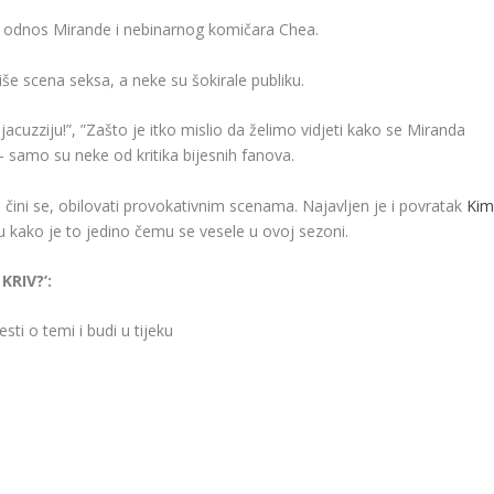
ira odnos Mirande i nebinarnog komičara Chea.
še scena seksa, a neke su šokirale publiku.
jacuzziju!”, ”Zašto je itko mislio da želimo vidjeti kako se Miranda
– samo su neke od kritika bijesnih fanova.
 čini se, obilovati provokativnim scenama. Najavljen je i povratak
Ki
u kako je to jedino čemu se vesele u ovoj sezoni.
KRIV?’:
sti o temi i budi u tijeku