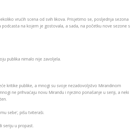
ekoliko vrućih scena od svih likova. Prisjetimo se, posljednja sezona
jica podcasta na kojem je gostovala, a sada, na početku nove sezone s
ju publika nimalo nije zavoljela.
će kritike publike, a mnogi su svoje nezadovoljstvo Mirandinom
nogi ne prihvaćaju novu Mirandu i njezino ponašanje u seriji, a neki
ten.
u sebe’, pišu tviteraši.
 seriju u propast.