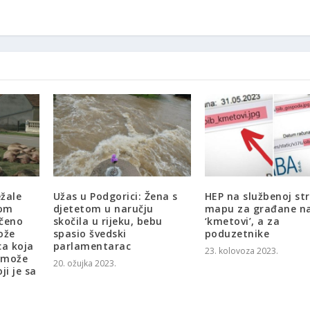
ežale
Užas u Podgorici: Žena s
HEP na službenoj str
nom
djetetom u naručju
mapu za građane n
rčeno
skočila u rijeku, bebu
‘kmetovi’, a za
ože
spasio švedski
poduzetnike
ca koja
parlamentarac
23. kolovoza 2023.
o može
20. ožujka 2023.
ji je sa