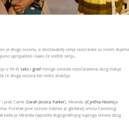
dobio je drugu sezonu, a obožavatelji serije razočarani su novim dvjem
puno upropašten i kako će uništiti seriju…
e iz 90-ih ‘
seks i grad’
mnoge ostavila razočaranima zbog manje
e da će druga sezona biti nešto drukčija.
i prati Carrie (
Sarah Jessica Parker
), Mirandu (
(Cynthia Nixon)
ja
ima. Početak prve sezone šokirao je gledatelj smrću Carrienog
arali kada je Miranda napustila dugogodišnjeg supruga Stevea zbog