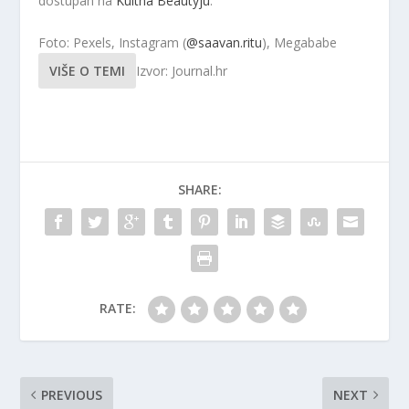
dostupan na
Kultna Beautyju
.
Foto: Pexels, Instagram (
@saavan.ritu
), Megababe
VIŠE O TEMI
Izvor: Journal.hr
SHARE:
RATE:
PREVIOUS
NEXT