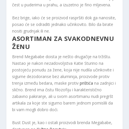
čest u puderima u prahu, a izuzetno je fino mljevena.
Bez brige, iako će se proizvod raspršiti dok ga nanosite,
posao će se odraditi jednako učinkovito. Bilo da birate
nositi grudnjak ili ne.
ASORTIMAN ZA SVAKODNEVNU
ŽENU
Brend Megababe doista je nešto drugačije na tržištu.
Nastao je nakon nezadovoljstva Katie Sturino na
postojeću ponudu za žene, koja nije nudila učinkovite i
sigurne dezodoranse bez aluminija, proizvode protiv
trenja između bedara, maske protiv
prištića
na zadnjici i
slično. Brend ima čistu filozofiju i karakteristično
zabavno pakiranje, ali u svom asortimanu nudi pregršt
artikala za koje ste sigurno barem jednom pomislili da
bi vam mogli dobro doći.
Bust Dust je, kao i ostali proizvodi brenda Megababe,