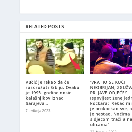
RELATED POSTS
Vučić je rekao da će
'VRATIO SE KUĆI
razoružati Srbiju. Ovako
NEOBRIJAN, ZGUŽV
je 1995. godine nosio
PRLJAVE ODJEĆE!'
kalašnjikov iznad
Ispovijest žene je
Sarajeva…
kockara: 'Rekao mi
je prokockao sve, 
7. svibnja 2023.
je nestao. Noćima
s djecom tražila n
ulicama'
22. travnja 2023.