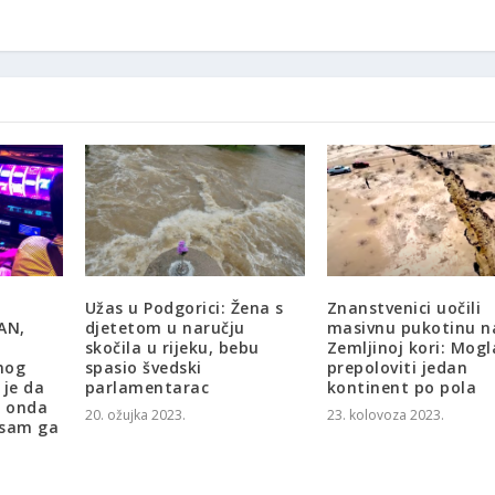
Užas u Podgorici: Žena s
Znanstvenici uočili
AN,
djetetom u naručju
masivnu pukotinu n
skočila u rijeku, bebu
Zemljinoj kori: Mogl
dnog
spasio švedski
prepoloviti jedan
 je da
parlamentarac
kontinent po pola
a onda
20. ožujka 2023.
23. kolovoza 2023.
 sam ga
a