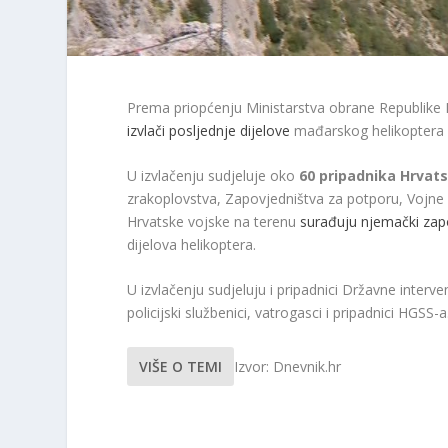
Prema priopćenju Ministarstva obrane Republike Hr
izvlači posljednje dijelove
mađarskog helikoptera k
U izvlačenju sudjeluje oko
60 pripadnika Hrvat
zrakoplovstva, Zapovjedništva za potporu, Vojne 
Hrvatske vojske na terenu
surađuju njemački zapo
dijelova helikoptera.
U izvlačenju sudjeluju i pripadnici Državne intervenc
policijski službenici, vatrogasci i pripadnici HGSS
VIŠE O TEMI
Izvor: Dnevnik.hr