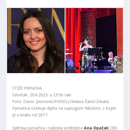
STIŽE PRINOVA
četvrtak, 29.6.2023. u 23:56 sati
Foto: Davor Javorović/PIXSELL/Matea Žanić/24sata
Pjevačica očekuje dijete sa suprugom Nikolom, s kojim
je u braku od 2017.
Splitska pjevačica i radijska voditeljica
Ana Opačak
(38)