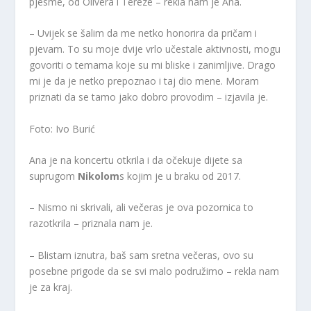
pjesme, od Olivera i Tereze – rekla nam je Ana.
– Uvijek se šalim da me netko honorira da pričam i
pjevam. To su moje dvije vrlo učestale aktivnosti, mogu
govoriti o temama koje su mi bliske i zanimljive. Drago
mi je da je netko prepoznao i taj dio mene. Moram
priznati da se tamo jako dobro provodim – izjavila je.
Foto: Ivo Burić
Ana je na koncertu otkrila i da očekuje dijete sa
suprugom
Nikolom
s kojim je u braku od 2017.
– Nismo ni skrivali, ali večeras je ova pozornica to
razotkrila – priznala nam je.
– Blistam iznutra, baš sam sretna večeras, ovo su
posebne prigode da se svi malo podružimo – rekla nam
je za kraj.