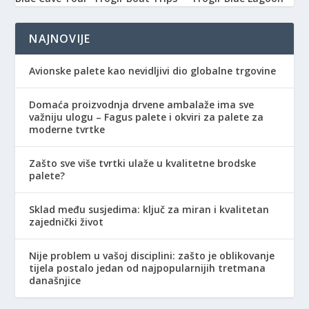
NAJNOVIJE
Avionske palete kao nevidljivi dio globalne trgovine
Domaća proizvodnja drvene ambalaže ima sve
važniju ulogu – Fagus palete i okviri za palete za
moderne tvrtke
Zašto sve više tvrtki ulaže u kvalitetne brodske
palete?
Sklad među susjedima: ključ za miran i kvalitetan
zajednički život
Nije problem u vašoj disciplini: zašto je oblikovanje
tijela postalo jedan od najpopularnijih tretmana
današnjice