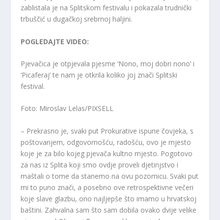
zablistala je na Splitskom festivalu i pokazala trudnički
trbuščić u dugačkoj srebrnoj haljini.
POGLEDAJTE VIDEO:
Pjevačica je otpjevala pjesme ‘Nono, moj dobri nono’ i
‘Picaferaj’ te nam je otkrila koliko joj znači Splitski
festival.
Foto: Miroslav Lelas/PIXSELL
– Prekrasno je, svaki put Prokurative ispune čovjeka, s
poštovanjem, odgovornošću, radošću, ovo je mjesto
koje je za bilo kojeg pjevača kultno mjesto. Pogotovo
za nas iz Splita koji smo ovdje proveli djetinjstvo i
maštali o tome da stanemo na ovu pozornicu. Svaki put
mi to puno znači, a posebno ove retrospektivne večeri
koje slave glazbu, ono najljepše što imamo u hrvatskoj
baštini. Zahvalna sam što sam dobila ovako dvije velike