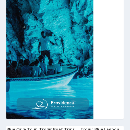
Blue Cave Tour
Trogir Boat Trips
Trogir Blue Lagoon