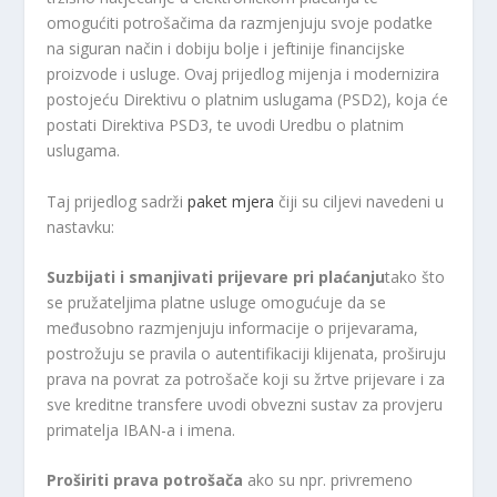
omogućiti potrošačima da razmjenjuju svoje podatke
na siguran način i dobiju bolje i jeftinije financijske
proizvode i usluge. Ovaj prijedlog mijenja i modernizira
postojeću Direktivu o platnim uslugama (PSD2), koja će
postati Direktiva PSD3, te uvodi Uredbu o platnim
uslugama.
Taj prijedlog sadrži
paket mjera
čiji su ciljevi navedeni u
nastavku:
Suzbijati i smanjivati ​​prijevare pri plaćanju
tako što
se pružateljima platne usluge omogućuje da se
međusobno razmjenjuju informacije o prijevarama,
postrožuju se pravila o autentifikaciji klijenata, proširuju
prava na povrat za potrošače koji su žrtve prijevare i za
sve kreditne transfere uvodi obvezni sustav za provjeru
primatelja IBAN-a i imena.
Proširiti prava potrošača
ako su npr. privremeno