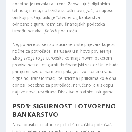
dodatno je ubrzala taj trend. Zahvaljujući digitalnim
tehnologijama, na tržište su ušli novi igrači, a napose
oni koji pružaju usluge “otvorenog bankarstva”
odnosno sigurnu razmjenu financijskih podataka
između banaka i
fintech
poduzeća.
Ne, pojavile su se i sofisticirane vrste prijevara koje su
rizične za potrošače i narušavaju njihovo povjerenje.
Zbog svega toga Europska komisija novim paketom
propisa nastoji osigurati da financijski sektor Unije bude
primjeren svojoj namjeni i prilagodljivoj kontinuiranoj
digitalnoj transformaciji te rizicima i prilikama koje ona
donosi, posebno za potrošače, naručeno je u sklopu
najave nove, revidirane Direktive o platnim uslugama.
PSD3: SIGURNOST I OTVORENO
BANKARSTVO
Nova pravila dodatno će poboljšati zaštitu potrošača i
tržišno natjecanje u elektroničkom plaćanju te