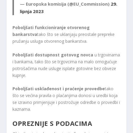
— Europska komisija (@EU_Commission)
29.
lipnja 2023
Poboljšati funkcioniranje otvorenog
bankarstva
tako što se uklanjaju preostale prepreke
pružanju usluga otvorenog bankarstva.
Poboljšati dostupnost gotovog novca
u trgovinama
i bankama, tako što se trgovcima na malo omogućuje
potrošačima nude usluge isplate gotovine bez obveze
kupnje.
Poboljšati usklađenost i praćenje provedbe
tako
što se većina pravila o plaćanjima donosi u uredbi koja
se izravno primjenjuje i postrožuje odredbe o provedbi i
kaznama.
OPREZNIJE S PODACIMA