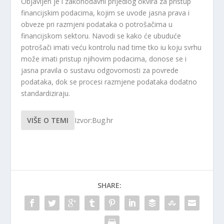
Objavljen je i zakonodavni prijedlog okvira za pristup
financijskim podacima, kojim se uvode jasna prava i
obveze pri razmjeni podataka o potrošačima u
financijskom sektoru. Navodi se kako će ubuduće
potrošači imati veću kontrolu nad time tko iu koju svrhu
može imati pristup njihovim podacima, donose se i
jasna pravila o sustavu odgovornosti za povrede
podataka, dok se procesi razmjene podataka dodatno
standardiziraju.
VIŠE O TEMI
Izvor:Bug.hr
SHARE: