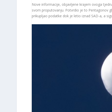
Nove informacije, objavljene krajem ovoga tjedna
svom proputovanju. Potvrdio je to Pentagonov gl
prikupljao podatke dok je letio iznad SAD-a, a sigu