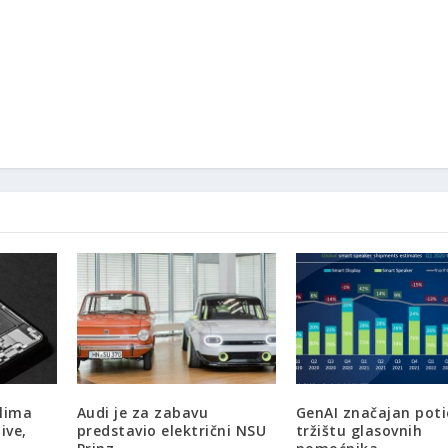
elima
Audi je za zabavu
GenAI značajan poti
ive,
predstavio električni NSU
tržištu glasovnih