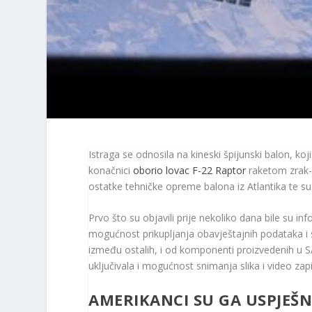
Istraga se odnosila na kineski špijunski balon, ko
konačnici
oborio lovac F-22 Raptor
raketom zrak-z
ostatke tehničke opreme balona iz Atlantika te su 
Prvo što su objavili prije nekoliko dana bile su in
mogućnost prikupljanja obavještajnih podataka i slat
između ostalih, i od komponenti proizvedenih u S
uključivala i mogućnost snimanja slika i video zap
AMERIKANCI SU GA USPJEŠ