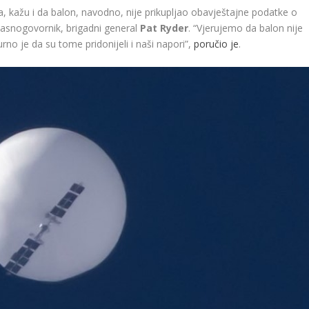
, kažu i da balon, navodno, nije prikupljao obavještajne podatke o
asnogovornik, brigadni general
Pat Ryder
. “Vjerujemo da balon nije
rno je da su tome pridonijeli i naši napori”,
poručio je
.