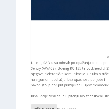
Tw
Naime, SAD-u su odmah po opažanju balona podig
Sentry (AWACS), Boeing RC-135 te Lockheed U-2S D
njegove elektroničke komunikacije. Odluka o ruš
na sigurnom području, bez opasnosti po ljude i in
nakon što je prvi put primijećen u sjevernoamer
Kina i dalje tvrdi da je u pitanju bio znanstveni is