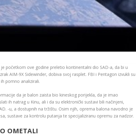
ji je početkom ove godine preletio kontinentalni dio SAD-a, da bi u
rak AIM-9X Sidewinder, dobiva svoj rasplet. FBI i Pentagon izvukli su
ih pomno analizirali.
formacije da je balon zaista bio kineskog porijekla, da je imao
i ih natrag u Kinu, ali i da su elektronički sustavi bili načinjeni,
AD. -u, a dostupnih na tržištu. Osim njih, oprema balona navodno je
isa, sustave za kontrolu putanja te specijaliziranu opremu za nadzor.
NO OMETALI