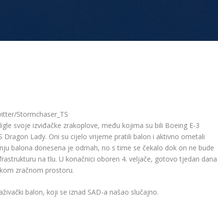
itter/Stormchaser_TS
le svoje izviđačke zrakoplove, među kojima su bili Boeing E-3
ragon Lady. Oni su cijelo vrijeme pratili balon i aktivno ometali
enju balona donesena je odmah, no s time se čekalo dok on ne bude
frastrukturu na tlu. U konačnici oboren 4. veljače, gotovo tjedan dana
ičkom zračnom prostoru.
traživački balon, koji se iznad SAD-a našao slučajno.