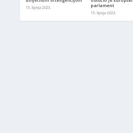
umjetnom inteligencijom
odlučio je Europski
parlament
15. lipnja 2023.
15. lipnja 2023.