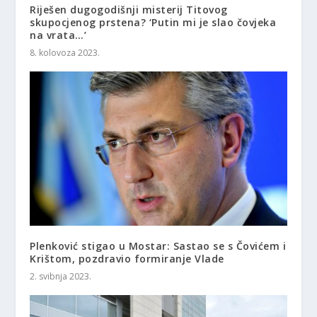
Riješen dugogodišnji misterij Titovog
skupocjenog prstena? ‘Putin mi je slao čovjeka
na vrata…’
8. kolovoza 2023.
Plenković stigao u Mostar: Sastao se s Čovićem i
Krištom, pozdravio formiranje Vlade
2. svibnja 2023.