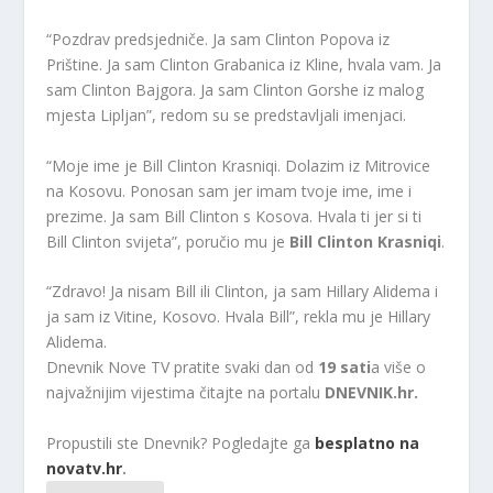
“Pozdrav predsjedniče. Ja sam Clinton Popova iz
Prištine. Ja sam Clinton Grabanica iz Kline, hvala vam. Ja
sam Clinton Bajgora. Ja sam Clinton Gorshe iz malog
mjesta Lipljan”, redom su se predstavljali imenjaci.
“Moje ime je Bill Clinton Krasniqi. Dolazim iz Mitrovice
na Kosovu. Ponosan sam jer imam tvoje ime, ime i
prezime. Ja sam Bill Clinton s Kosova. Hvala ti jer si ti
Bill Clinton svijeta”, poručio mu je
Bill Clinton Krasniqi
.
“Zdravo! Ja nisam Bill ili Clinton, ja sam Hillary Alidema i
ja sam iz Vitine, Kosovo. Hvala Bill”, rekla mu je Hillary
Alidema.
Dnevnik Nove TV pratite svaki dan od
19 sati
a više o
najvažnijim vijestima čitajte na portalu
DNEVNIK.hr.
Propustili ste Dnevnik? Pogledajte ga
besplatno na
novatv.hr
.