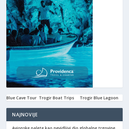
Blue Cave Tour
Trogir Boat Trips
Trogir Blue Lagoon
NAJNOVIJE
Avionske palete kao nevidljivi dio globalne trgovine