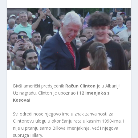
Bivši američki predsjednik
Račun
Clinton
je u Albaniji!
Uz nagradu, Clinton je upoznao i 1
2 imenjaka s
Kosova
!
Svi odredi nose njegovo ime u znak zahvalnosti za
Clintonovu ulogu u okončanju rata u kasnim 1990-ima. I
nije u pitanju samo Billova imenjakinja, već i njegova
supruga Hillary.