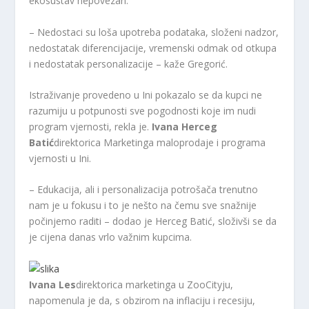
ekosustav nepovezan.
– Nedostaci su loša upotreba podataka, složeni nadzor,
nedostatak diferencijacije, vremenski odmak od otkupa
i nedostatak personalizacije – kaže Gregorić.
Istraživanje provedeno u Ini pokazalo se da kupci ne
razumiju u potpunosti sve pogodnosti koje im nudi
program vjernosti, rekla je.
Ivana Herceg
Batić
direktorica Marketinga maloprodaje i programa
vjernosti u Ini.
– Edukacija, ali i personalizacija potrošača trenutno
nam je u fokusu i to je nešto na čemu sve snažnije
počinjemo raditi – dodao je Herceg Batić, složivši se da
je cijena danas vrlo važnim kupcima.
Ivana Les
direktorica marketinga u ZooCityju,
napomenula je da, s obzirom na inflaciju i recesiju,