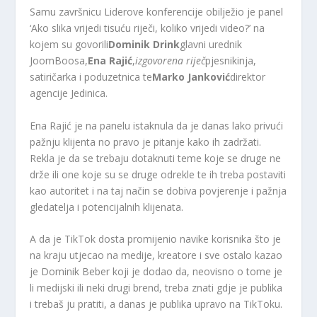
Samu završnicu Liderove konferencije obilježio je panel
‘Ako slika vrijedi tisuću riječi, koliko vrijedi video?’ na
kojem su govorili
Dominik Drink
glavni urednik
JoomBoosa,
Ena Rajić
,
izgovorena riječ
pjesnikinja,
satiričarka i poduzetnica te
Marko Janković
direktor
agencije Jedinica.
Ena Rajić je na panelu istaknula da je danas lako privući
pažnju klijenta no pravo je pitanje kako ih zadržati.
Rekla je da se trebaju dotaknuti teme koje se druge ne
drže ili one koje su se druge odrekle te ih treba postaviti
kao autoritet i na taj način se dobiva povjerenje i pažnja
gledatelja i potencijalnih klijenata.
A da je TikTok dosta promijenio navike korisnika što je
na kraju utjecao na medije, kreatore i sve ostalo kazao
je Dominik Beber koji je dodao da, neovisno o tome je
li medijski ili neki drugi brend, treba znati gdje je publika
i trebaš ju pratiti, a danas je publika upravo na TikToku.