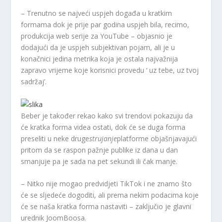
– Trenutno se najveći uspjeh događa u kratkim
formama dok je prije par godina uspjeh bila, recimo,
produkcija web serije za YouTube – objasnio je
dodajući da je uspjeh subjektivan pojam, ali je u
konačnici jedina metrika koja je ostala najvažnija
zapravo vrijeme koje korisnici provedu ‘ uz tebe, uz tvoj
sadržaj’.
Beber je također rekao kako svi trendovi pokazuju da
će kratka forma videa ostati, dok će se duga forma
preseliti u neke druge
strujanje
platforme objašnjavajući
pritom da se raspon pažnje publike iz dana u dan
smanjuje pa je sada na pet sekundi ili čak manje.
– Nitko nije mogao predvidjeti TikTok i ne znamo što
će se sljedeće dogoditi, ali prema nekim podacima koje
će se naša kratka forma nastaviti – zaključio je glavni
urednik JoomBoosa.