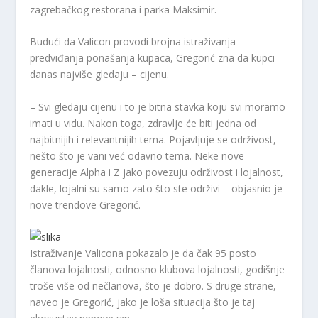
zagrebačkog restorana i parka Maksimir.
Budući da Valicon provodi brojna istraživanja
predviđanja ponašanja kupaca, Gregorić zna da kupci
danas najviše gledaju – cijenu.
– Svi gledaju cijenu i to je bitna stavka koju svi moramo
imati u vidu. Nakon toga, zdravlje će biti jedna od
najbitnijih i relevantnijih tema. Pojavljuje se održivost,
nešto što je vani već odavno tema. Neke nove
generacije Alpha i Z jako povezuju održivost i lojalnost,
dakle, lojalni su samo zato što ste održivi – objasnio je
nove trendove Gregorić.
Istraživanje Valicona pokazalo je da čak 95 posto
članova lojalnosti, odnosno klubova lojalnosti, godišnje
troše više od nečlanova, što je dobro. S druge strane,
naveo je Gregorić, jako je loša situacija što je taj