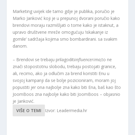
Marketing uvijek ide tamo gdje je publika, poručio je
Marko Janković koji je u prepunoj dvorani poručio kako
brendovi moraju razmišljati o tome kako je istaknut, a
upravo društvene mreže omogućuju ‘iskakanje iz
gomile’ sadržaja kojima smo bombardirani. sa svakim
danom.
– Brendovi se trebaju prilagoditi
influencerima,
to ne
znači stopostotnu slobodu, trebaju postojati granice,
ali, recimo, ako ja odlučim za brend koristiti Enu u
svojoj kampanji da se bolje pozicioniram, moram joj
popustiti jer ona najbolje zna kako biti Ena, baš kao što
JoomBoos zna najbolje kako biti JoomBoos – objasnio
je Janković.
VIŠE O TEMI
Izvor: Leadermedia.hr