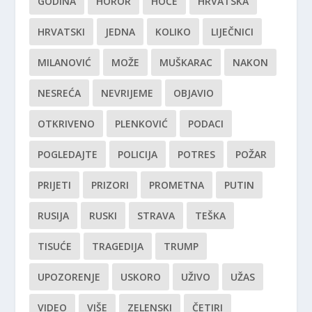
GODINA
HOROR
HOĆE
HRVATSKA
HRVATSKI
JEDNA
KOLIKO
LIJEČNICI
MILANOVIĆ
MOŽE
MUŠKARAC
NAKON
NESREĆA
NEVRIJEME
OBJAVIO
OTKRIVENO
PLENKOVIĆ
PODACI
POGLEDAJTE
POLICIJA
POTRES
POŽAR
PRIJETI
PRIZORI
PROMETNA
PUTIN
RUSIJA
RUSKI
STRAVA
TEŠKA
TISUĆE
TRAGEDIJA
TRUMP
UPOZORENJE
USKORO
UŽIVO
UŽAS
VIDEO
VIŠE
ZELENSKI
ČETIRI