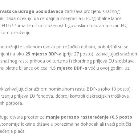
rvatska udruga poslodavaca
zadržava procjenu snažnog
k i tada očekuju da će daljnja integracija u EU/globalne lance
 EU tržištima te niska izloženost trgovinskim tokovima izvan EU,
jskom okruženju.
potražnji te solidnom uvozu potrošačkih dobara, poboljšali su se
zmjeni na oko
25 mjesto BDP-a
(prije 27 posto), zahvaljujući snažno
snažnog rasta prihoda od turizma i rekordnog priljeva EU sredstava,
nu platne bilance od cca.
1,5 mjesto BDP-a
već u ovoj godini, uz
vak zahvaljujući snažnom nominalnom rastu BDP-a (oko 10 posto),
anju priljeva EU fondova, dobroj kontroli diskrecijskih troškova,
ih potpora.
duga otvara prostor za
manje porezno rasterećenje (0,5 posto
onomije lokalne države u porezima na dohodak ali i veći politički
rećenje plaća.