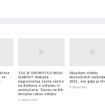
ačava
'ZLO JE ISKORISTILO MOJU
Objavljen indeks
a za
SLABOST' Nekada
ekonomskih sloboda
u
najpoznatija časna sestra
2023., evo gdje je H
na Balkanu o odlasku iz
9. lipnja 2023.
samostana: 'Danas ne bih
donijela takvu odluku'
2. svibnja 2023.