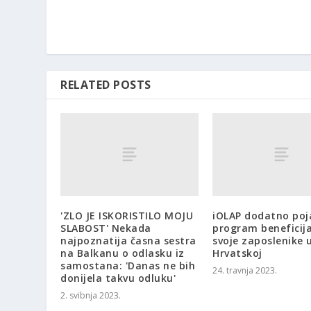
RELATED POSTS
'ZLO JE ISKORISTILO MOJU
iOLAP dodatno poj
SLABOST' Nekada
program beneficij
najpoznatija časna sestra
svoje zaposlenike 
na Balkanu o odlasku iz
Hrvatskoj
samostana: 'Danas ne bih
24. travnja 2023.
donijela takvu odluku'
2. svibnja 2023.