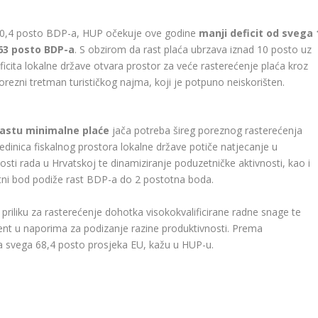
d 0,4 posto BDP-a, HUP očekuje ove godine
manji deficit od svega 
63 posto BDP-a
. S obzirom da rast plaća ubrzava iznad 10 posto uz
uficita lokalne države otvara prostor za veće rasterećenje plaća kroz
rezni tretman turističkog najma, koji je potpuno neiskorišten.
astu minimalne plaće
jača potreba šireg poreznog rasterećenja
edinica fiskalnog prostora lokalne države potiče natjecanje u
ti rada u Hrvatskoj te dinamiziranje poduzetničke aktivnosti, kao i
tni bod podiže rast BDP-a do 2 postotna boda.
i priliku za rasterećenje dohotka visokokvalificirane radne snage te
ent u naporima za podizanje razine produktivnosti. Prema
na svega 68,4 posto prosjeka EU, kažu u HUP-u.