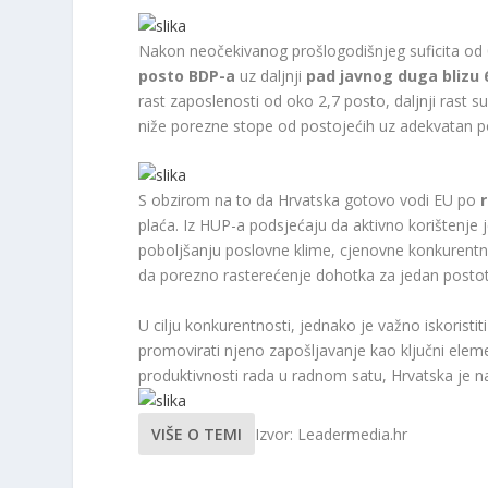
Nakon neočekivanog prošlogodišnjeg suficita o
posto BDP-a
uz daljnji
pad javnog duga blizu 
rast zaposlenosti od oko 2,7 posto, daljnji rast s
niže porezne stope od postojećih uz adekvatan po
S obzirom na to da Hrvatska gotovo vodi EU po
r
plaća. Iz HUP-a podsjećaju da aktivno korištenje j
poboljšanju poslovne klime, cjenovne konkurentnos
da porezno rasterećenje dohotka za jedan posto
U cilju konkurentnosti, jednako je važno iskoristit
promovirati njeno zapošljavanje kao ključni elem
produktivnosti rada u radnom satu, Hrvatska je 
VIŠE O TEMI
Izvor: Leadermedia.hr