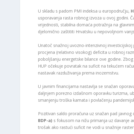
U skladu s padom PMI indeksa u europodručju,
H
usporavanja rasta robnog izvoza u ovoj godini. Ča
vrijednosti, stabilna domaća potražnja na glavnim
djelomično zaštititi Hrvatsku u nepovoljnom van
Unatoč snažnoj uvozno-intenzivnoj investicijskoj 
procjena (relativno visokog) deficita u robnoj ra
poboljšanju energetske bilance ove godine. Zbog 
HUP očekuje povratak na suficit na tekućem raču
nastavak razduživanja prema inozemstvu.
U javnim financijama nastavlja se snažan opora
daljnjem porezno izdašnom oporavku turizma, ubrz
smanjenju troška kamata i povlačenju pandemijsk
Pozitivan saldo proračuna uz snažan pad javnog 
BDP-a)
s fokusom na nižu primanja uz davanje aut
trošak ako rastući suficit ne vodi u snažnije raste