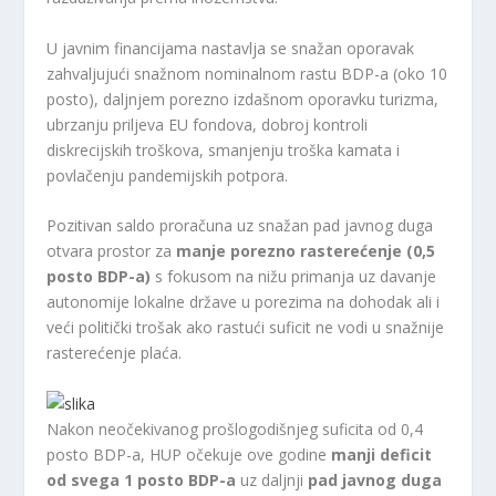
U javnim financijama nastavlja se snažan oporavak
zahvaljujući snažnom nominalnom rastu BDP-a (oko 10
posto), daljnjem porezno izdašnom oporavku turizma,
ubrzanju priljeva EU fondova, dobroj kontroli
diskrecijskih troškova, smanjenju troška kamata i
povlačenju pandemijskih potpora.
Pozitivan saldo proračuna uz snažan pad javnog duga
otvara prostor za
manje porezno rasterećenje (0,5
posto BDP-a)
s fokusom na nižu primanja uz davanje
autonomije lokalne države u porezima na dohodak ali i
veći politički trošak ako rastući suficit ne vodi u snažnije
rasterećenje plaća.
Nakon neočekivanog prošlogodišnjeg suficita od 0,4
posto BDP-a, HUP očekuje ove godine
manji deficit
od svega 1 posto BDP-a
uz daljnji
pad javnog duga