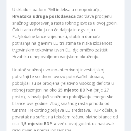
U skladu s padom PMI indeksa u europodručju,
Hrvatska udruga poslodavaca
zadržava procjenu
snažnog usporavanja rasta robnog izvoza u ovoj godini.
Čak i tada očekuju da će daljnja integracija u
EU/globalne lance vrijednosti, stabilna domaća
potražnja na glavnim EU tržištima te niska izloženost
trgovinskim tokovima izvan EU, djelomično zaštititi
Hrvatsku u nepovoljnom vanjskom okruženju.
Unatoč snažnoj uvozno-intenzivnoj investicijskoj
potražnji te solidnom uvozu potrošačkih dobara,
poboljšali su se procjena (relativno visokog) deficita u
robnoj razmjeni na oko
25 mjesto BDP-a
(prije 27
posto), zahvaljujući snažnom poboljšanju energetske
bilance ove godine. Zbog snažnog rasta prihoda od
turizma i rekordnog priljeva EU sredstava, HUP očekuje
povratak na suficit na tekućem računu platne bilance od
cca.
1,5 mjesto BDP-a
već u ovoj godini, uz nastavak
razduživanja prema inozemstvu.