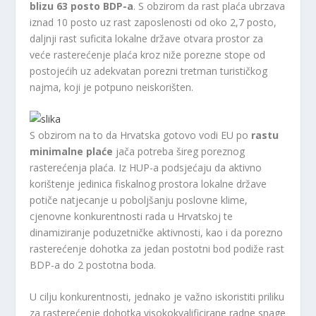
blizu 63 posto BDP-a
. S obzirom da rast plaća ubrzava
iznad 10 posto uz rast zaposlenosti od oko 2,7 posto,
daljnji rast suficita lokalne države otvara prostor za
veće rasterećenje plaća kroz niže porezne stope od
postojećih uz adekvatan porezni tretman turističkog
najma, koji je potpuno neiskorišten.
S obzirom na to da Hrvatska gotovo vodi EU po
rastu
minimalne plaće
jača potreba šireg poreznog
rasterećenja plaća. Iz HUP-a podsjećaju da aktivno
korištenje jedinica fiskalnog prostora lokalne države
potiče natjecanje u poboljšanju poslovne klime,
cjenovne konkurentnosti rada u Hrvatskoj te
dinamiziranje poduzetničke aktivnosti, kao i da porezno
rasterećenje dohotka za jedan postotni bod podiže rast
BDP-a do 2 postotna boda.
U cilju konkurentnosti, jednako je važno iskoristiti priliku
za rasterećenje dohotka visokokvalificirane radne snage