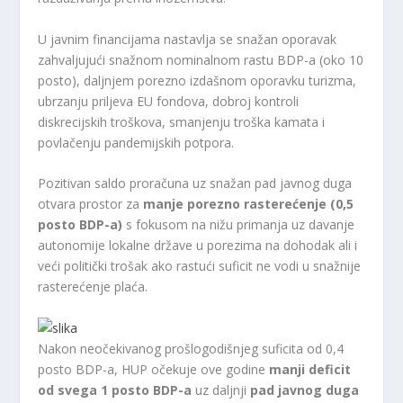
U javnim financijama nastavlja se snažan oporavak
zahvaljujući snažnom nominalnom rastu BDP-a (oko 10
posto), daljnjem porezno izdašnom oporavku turizma,
ubrzanju priljeva EU fondova, dobroj kontroli
diskrecijskih troškova, smanjenju troška kamata i
povlačenju pandemijskih potpora.
Pozitivan saldo proračuna uz snažan pad javnog duga
otvara prostor za
manje porezno rasterećenje (0,5
posto BDP-a)
s fokusom na nižu primanja uz davanje
autonomije lokalne države u porezima na dohodak ali i
veći politički trošak ako rastući suficit ne vodi u snažnije
rasterećenje plaća.
Nakon neočekivanog prošlogodišnjeg suficita od 0,4
posto BDP-a, HUP očekuje ove godine
manji deficit
od svega 1 posto BDP-a
uz daljnji
pad javnog duga