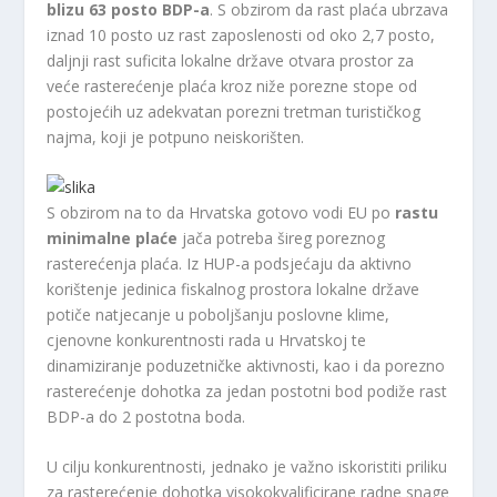
blizu 63 posto BDP-a
. S obzirom da rast plaća ubrzava
iznad 10 posto uz rast zaposlenosti od oko 2,7 posto,
daljnji rast suficita lokalne države otvara prostor za
veće rasterećenje plaća kroz niže porezne stope od
postojećih uz adekvatan porezni tretman turističkog
najma, koji je potpuno neiskorišten.
S obzirom na to da Hrvatska gotovo vodi EU po
rastu
minimalne plaće
jača potreba šireg poreznog
rasterećenja plaća. Iz HUP-a podsjećaju da aktivno
korištenje jedinica fiskalnog prostora lokalne države
potiče natjecanje u poboljšanju poslovne klime,
cjenovne konkurentnosti rada u Hrvatskoj te
dinamiziranje poduzetničke aktivnosti, kao i da porezno
rasterećenje dohotka za jedan postotni bod podiže rast
BDP-a do 2 postotna boda.
U cilju konkurentnosti, jednako je važno iskoristiti priliku
za rasterećenje dohotka visokokvalificirane radne snage