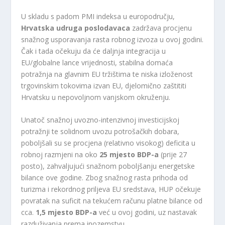
U skladu s padom PMI indeksa u europodručju,
Hrvatska udruga poslodavaca
zadržava procjenu
snažnog usporavanja rasta robnog izvoza u ovoj godini.
Čak i tada očekuju da će daljnja integracija u
EU/globalne lance vrijednosti, stabilna domaća
potražnja na glavnim EU tržištima te niska izloženost
trgovinskim tokovima izvan EU, djelomično zaštititi
Hrvatsku u nepovoljnom vanjskom okruženju.
Unatoč snažnoj uvozno-intenzivnoj investicijskoj
potražnji te solidnom uvozu potrošačkih dobara,
poboljšali su se procjena (relativno visokog) deficita u
robnoj razmjeni na oko
25 mjesto BDP-a
(prije 27
posto), zahvaljujući snažnom poboljšanju energetske
bilance ove godine. Zbog snažnog rasta prihoda od
turizma i rekordnog priljeva EU sredstava, HUP očekuje
povratak na suficit na tekućem računu platne bilance od
cca.
1,5 mjesto BDP-a
već u ovoj godini, uz nastavak
razduživanja prema inozemstvu.