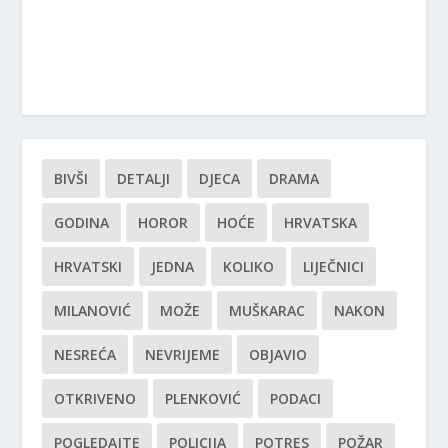
BIVŠI
DETALJI
DJECA
DRAMA
GODINA
HOROR
HOĆE
HRVATSKA
HRVATSKI
JEDNA
KOLIKO
LIJEČNICI
MILANOVIĆ
MOŽE
MUŠKARAC
NAKON
NESREĆA
NEVRIJEME
OBJAVIO
OTKRIVENO
PLENKOVIĆ
PODACI
POGLEDAJTE
POLICIJA
POTRES
POŽAR