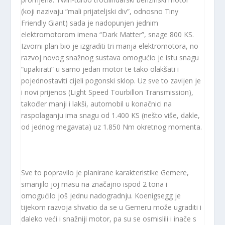
(koji nazivaju “mali prijateljski div”, odnosno Tiny
Friendly Giant) sada je nadopunjen jednim
elektromotorom imena “Dark Matter”, snage 800 KS.
Izvorni plan bio je izgraditi tri manja elektromotora, no
razvoj novog snažnog sustava omogućio je istu snagu
“upakirati” u samo jedan motor te tako olakšati i
pojednostaviti cijeli pogonski sklop. Uz sve to zavijen je
i novi prijenos (Light Speed ​​Tourbillon Transmission),
također manji i lakši, automobil u konačnici na
raspolaganju ima snagu od 1.400 KS (nešto više, dakle,
od jednog megavata) uz 1.850 Nm okretnog momenta.
Sve to popravilo je planirane karakteristike Gemere,
smanjilo joj masu na značajno ispod 2 tona i
omogućilo još jednu nadogradnju. Koenigsegg je
tijekom razvoja shvatio da se u Gemeru može ugraditi i
daleko veći i snažniji motor, pa su se osmislili i inače s