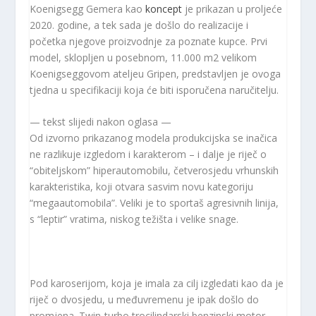
Koenigsegg Gemera kao
koncept
je prikazan u proljeće
2020. godine, a tek sada je došlo do realizacije i
početka njegove proizvodnje za poznate kupce. Prvi
model, sklopljen u posebnom, 11.000 m
2
velikom
Koenigseggovom ateljeu Gripen, predstavljen je ovoga
tjedna u specifikaciji koja će biti isporučena naručitelju.
— tekst slijedi nakon oglasa —
Od izvorno prikazanog modela produkcijska se inačica
ne razlikuje izgledom i karakterom – i dalje je riječ o
“obiteljskom” hiperautomobilu, četverosjedu vrhunskih
karakteristika, koji otvara sasvim novu kategoriju
“megaautomobila”. Veliki je to sportaš agresivnih linija,
s “leptir” vratima, niskog težišta i velike snage.
Pod karoserijom, koja je imala za cilj izgledati kao da je
riječ o dvosjedu, u međuvremenu je ipak došlo do
promjena. Twin-turbo trocilindarski benzinski motor