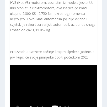
HV8 (Hot V8) motorom, poznatim iz modela Jesko. Uz
800 “konja” iz elektromotora, ova inačica će imati
ukupno 2.300 KS i 2.750 Nm okretnog momenta –
nešto što u ovoj klasi automobila još nije viđeno i
svjetski je rekord za serijski automobil, uz odnos snage
i mase od čak 1,11 KS/ kg.
Proizvodnja Gemere počinje krajem sljedeće godine, a
prvi kupci će svoje primjerke dobiti početkom 2025.