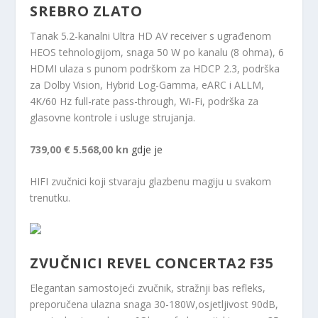
SREBRO ZLATO
Tanak 5.2-kanalni Ultra HD AV receiver s ugrađenom
HEOS tehnologijom, snaga 50 W po kanalu (8 ohma), 6
HDMI ulaza s punom podrškom za HDCP 2.3, podrška
za Dolby Vision, Hybrid Log-Gamma, eARC i ALLM,
4K/60 Hz full-rate pass-through, Wi-Fi, podrška za
glasovne kontrole i usluge strujanja.
739,00 €
5.568,00 kn
gdje je
HIFI zvučnici koji stvaraju glazbenu magiju u svakom
trenutku.
ZVUČNICI REVEL CONCERTA2 F35
Elegantan samostojeći zvučnik, stražnji bas refleks,
preporučena ulazna snaga 30-180W,osjetljivost 90dB,