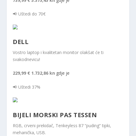
739,99 €
5.575,45 kn
gdje je
📢 Uštedi do 70€
DELL
Vostro laptop i kvalitetan monitor olakšat će ti
svakodnevicu!
229,99 €
1.732,86 kn
gdje je
📢 Uštedi 37%
BIJELI MORSKI PAS TESSEN
RGB, crveni prekidač, Tenkeyless 87 “puding” tipki,
mehanička, USB.