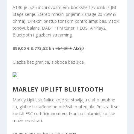
A130 je 5,25-incni dvosmjerni bookshelf zvucnik iz JBL
Stage serije. Stereo mrežni prijemnik snage 2x 75W (8
ohma). Direktni pristup tonskim kontrolama: bas, visoki
tonovi, balans. DAB+ i FM tuner. HEOS, AirPlay2,
Bluetooth i glazbeni streaming.
899,00 €
6.773,52 kn
964,00 €
Akcija
Glazba bez granica, sloboda bez žica.
MARLEY UPLIFT BLUETOOTH
Marley Uplift slušalice koje se stavljaju u uho udobne
su, glatke i izrađene od održivih materijala. Pri izradi se
koristi FSC certificirano drvo, tkanina i aluminij koji se
može reciklirati.