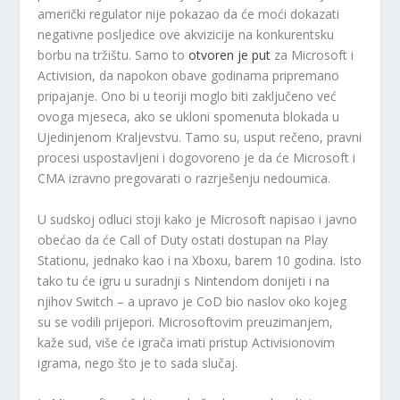
američki regulator nije pokazao da će moći dokazati
negativne posljedice ove akvizicije na konkurentsku
borbu na tržištu. Samo to
otvoren je put
za Microsoft i
Activision, da napokon obave godinama pripremano
pripajanje. Ono bi u teoriji moglo biti zaključeno već
ovoga mjeseca, ako se ukloni spomenuta blokada u
Ujedinjenom Kraljevstvu. Tamo su, usput rečeno, pravni
procesi uspostavljeni i dogovoreno je da će Microsoft i
CMA izravno pregovarati o razrješenju nedoumica.
U sudskoj odluci stoji kako je Microsoft napisao i javno
obećao da će Call of Duty ostati dostupan na Play
Stationu, jednako kao i na Xboxu, barem 10 godina. Isto
tako tu će igru ​​u suradnji s Nintendom donijeti i na
njihov Switch – a upravo je CoD bio naslov oko kojeg
su se vodili prijepori. Microsoftovim preuzimanjem,
kaže sud, više će igrača imati pristup Activisionovim
igrama, nego što je to sada slučaj.