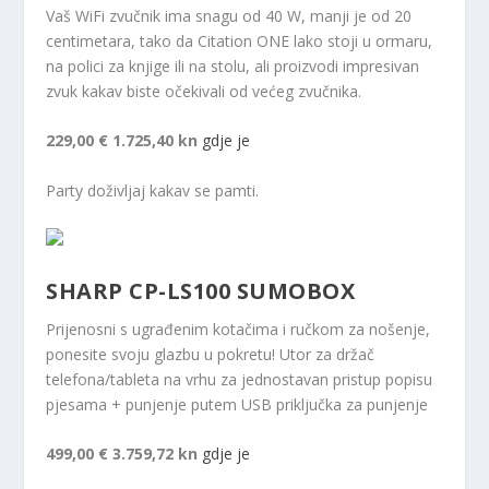
Vaš WiFi zvučnik ima snagu od 40 W, manji je od 20
centimetara, tako da Citation ONE lako stoji u ormaru,
na polici za knjige ili na stolu, ali proizvodi impresivan
zvuk kakav biste očekivali od većeg zvučnika.
229,00 €
1.725,40 kn
gdje je
Party doživljaj kakav se pamti.
SHARP CP-LS100 SUMOBOX
Prijenosni s ugrađenim kotačima i ručkom za nošenje,
ponesite svoju glazbu u pokretu! Utor za držač
telefona/tableta na vrhu za jednostavan pristup popisu
pjesama + punjenje putem USB priključka za punjenje
499,00 €
3.759,72 kn
gdje je