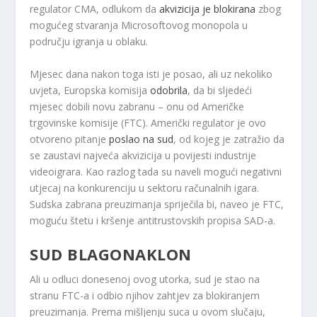
regulator CMA, odlukom da
akvizicija je blokirana
zbog
mogućeg stvaranja Microsoftovog monopola u
području igranja u oblaku.
Mjesec dana nakon toga isti je posao, ali uz nekoliko
uvjeta, Europska komisija
odobrila
, da bi sljedeći
mjesec dobili novu zabranu – onu od Američke
trgovinske komisije (FTC). Američki regulator je ovo
otvoreno pitanje
poslao na sud
, od kojeg je zatražio da
se zaustavi najveća akvizicija u povijesti industrije
videoigrara. Kao razlog tada su naveli mogući negativni
utjecaj na konkurenciju u sektoru računalnih igara.
Sudska zabrana preuzimanja spriječila bi, naveo je FTC,
moguću štetu i kršenje antitrustovskih propisa SAD-a.
SUD BLAGONAKLON
Ali u odluci donesenoj ovog utorka, sud je stao na
stranu FTC-a i odbio njihov zahtjev za blokiranjem
preuzimanja. Prema mišljenju suca u ovom slučaju,