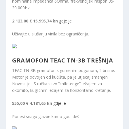
nominalna impedanca 6Ohma, frekvencijski raspon 35-
20,000Hz
2.123,00 €
15.995,74 kn
gdje je
Uživajte u slušanju vinila bez ograničenja.
GRAMOFON TEAC TN-3B TREŠNJA
TEAC TN-3B gramofon s gumenim pogonom, 2 brzine.
Motor je odvojen od kućišta, pa je utjecaj smanjen.
Novost je i S ručka s tzv “knife-edge” ležajem za
okomito, kugličnim ležajem za horizontalno kretanje.
555,00 €
4.181,65 kn
gdje je
Ponesi snagu glazbe kamo god ideš