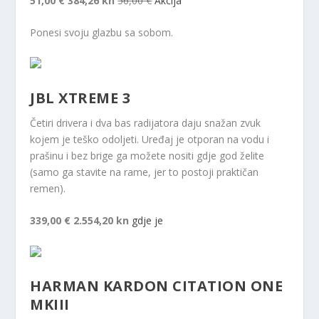
51,00 €
384,26 kn
56,00 €
Akcija
Ponesi svoju glazbu sa sobom.
JBL XTREME 3
Četiri drivera i dva bas radijatora daju snažan zvuk
kojem je teško odoljeti. Uređaj je otporan na vodu i
prašinu i bez brige ga možete nositi gdje god želite
(samo ga stavite na rame, jer to postoji praktičan
remen).
339,00 €
2.554,20 kn
gdje je
HARMAN KARDON CITATION ONE
MKIII