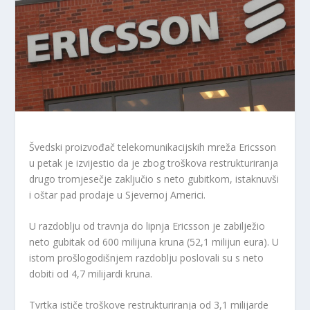
Švedski proizvođač telekomunikacijskih mreža Ericsson
u petak je izvijestio da je zbog troškova restrukturiranja
drugo tromjesečje zaključio s neto gubitkom, istaknuvši
i oštar pad prodaje u Sjevernoj Americi.
U razdoblju od travnja do lipnja Ericsson je zabilježio
neto gubitak od 600 milijuna kruna (52,1 milijun eura). U
istom prošlogodišnjem razdoblju poslovali su s neto
dobiti od 4,7 milijardi kruna.
Tvrtka ističe troškove restrukturiranja od 3,1 milijarde