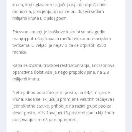
kruna, koji uglavnom uključuju isplate otpuštenim
radnicima, procjenjujući da će oni doseći sedam
milijardi kruna u cijeloj godini.
Ericsson smanjuje troškove kako bi se prilagodio
manjoj potrošnji kupaca među telekomunikacijskim
tvrtkama. U veljači je najavio da će otpustiti 8500
radnika.
Kada se izuzmu troškovi restrukturiranja, Ericssonova
operativna dobit više je nego prepolovljena, na 2,8
milijardi kruna.
Neto prihod porastao je tri posto, na 64,4 milijarde
kruna. Kada se isključuju promjene valutnih tečajeva i
jednokratne stavke, prihod je na razini grupe pao za
devet posto, odražavajući 13-postotni pad u ključnom
poslovanju s mrežnom opremom.