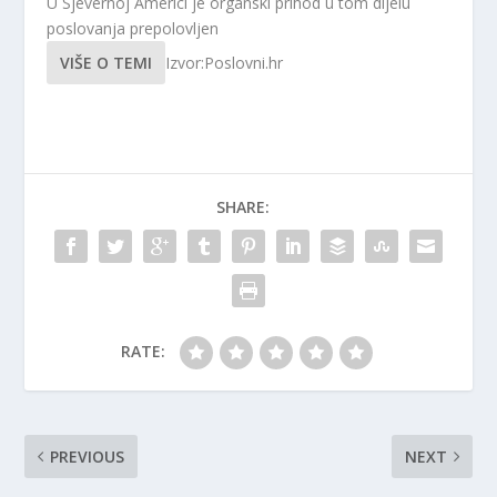
U Sjevernoj Americi je organski prihod u tom dijelu
poslovanja prepolovljen
VIŠE O TEMI
Izvor:Poslovni.hr
SHARE:
RATE:
PREVIOUS
NEXT