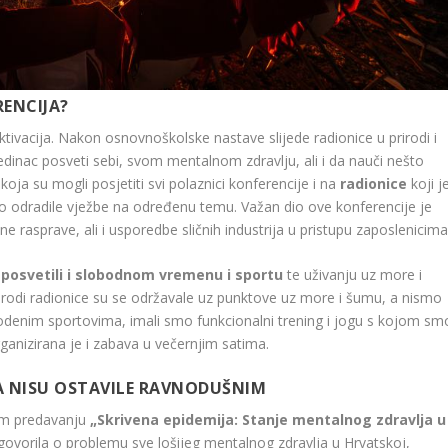
RENCIJA?
ktivacija. Nakon osnovnoškolske nastave slijede radionice u prirodi i
dinac posveti sebi, svom mentalnom zdravlju, ali i da nauči nešto
koja su mogli posjetiti svi polaznici konferencije i na
radionice
koji j
o odradile vježbe na određenu temu. Važan dio ove konferencije je
ne rasprave, ali i usporedbe sličnih industrija u pristupu zaposlenicima
posvetili i slobodnom vremenu i sportu
te uživanju uz more i
u prirodi radionice su se održavale uz punktove uz more i šumu, a nismo
u vodenim sportovima, imali smo funkcionalni trening i jogu s kojom sm
organizirana je i zabava u večernjim satima.
GA NISU OSTAVILE RAVNODUŠNIM
nom predavanju
„Skrivena epidemija: Stanje mentalnog zdravlja u
 govorila o problemu sve lošijeg mentalnog zdravlja u Hrvatskoj,