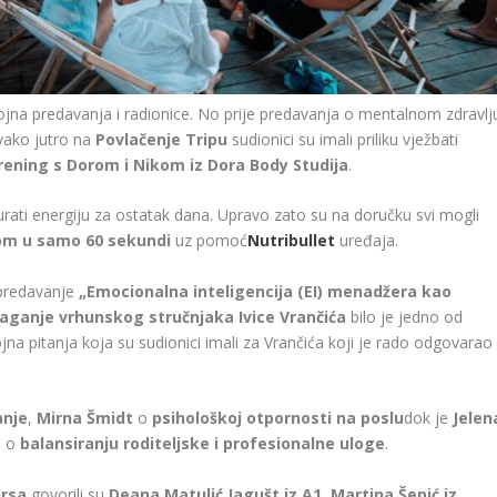
rojna predavanja i radionice. No prije predavanja o mentalnom zdravlj
Svako jutro na
Povlačenje Tripu
sudionici su imali priliku vježbati
trening s Dorom i Nikom iz Dora Body Studija
.
urati energiju za ostatak dana. Upravo zato su na doručku svi mogli
nom u samo 60 sekundi
uz pomoć
Nutribullet
uređaja.
o predavanje
„Emocionalna inteligencija (EI) menadžera kao
laganje vrhunskog stručnjaka Ivice Vrančića
bilo je jedno od
jna pitanja koja su sudionici imali za Vrančića koji je rado odgovarao
anje
,
Mirna Šmidt
o
psihološkoj otpornosti na poslu
dok je
Jelen
e o
balansiranju roditeljske i profesionalne uloge
.
ursa
govorili su
Deana Matulić Jagušt iz A1, Martina Šepić iz