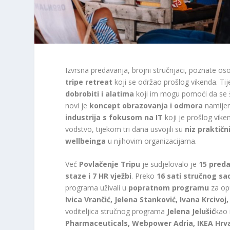
Izvrsna predavanja, brojni stručnjaci, poznate oso
tripe retreat
koji se održao prošlog vikenda. Tij
dobrobiti
i alatima
koji im mogu pomoći da se 
novi je
koncept obrazovanja i odmora
namije
industrija s fokusom na IT
koji je prošlog vike
vodstvo, tijekom tri dana usvojili su
niz praktičn
wellbeinga
u njihovim organizacijama.
Već
Povlačenje Tripu
je sudjelovalo je
15 pred
staze i 7 HR vježbi
. Preko
16 sati stručnog sa
programa uživali u
popratnom programu
za op
Ivica Vrančić, Jelena Stanković, Ivana Krcivo
voditeljica stručnog programa
Jelena Jelušić
kao 
Pharmaceuticals, Webpower Adria, IKEA Hrvat