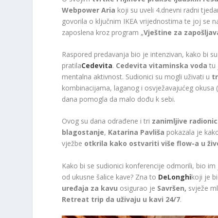
Webpower Aria
koji su uveli 4.dnevni radni tjed
govorila o ključnim IKEA vrijednostima te joj se n
zaposlena kroz program „
Vještine za zapošljav
Raspored predavanja bio je intenzivan, kako bi sud
pratila
Cedevita
.
Cedevita vitaminska voda
tu 
mentalna aktivnost. Sudionici su mogli uživati ​​u
t
kombinacijama, laganog i osvježavajućeg okusa 
dana pomogla da malo dođu k sebi.
Ovog su dana odrađene i tri
zanimljive radioni
blagostanje
,
Katarina Pavliša
pokazala je kak
vježbe
otkrila kako ostvariti više flow-a u živ
Kako bi se sudionici konferencije odmorili, bio im
od ukusne šalice kave? Zna to
DeLonghi
koji je 
uređaja za kavu
osigurao je
Savršen,
svježe ml
Retreat trip da uživaju u kavi 24/7
.