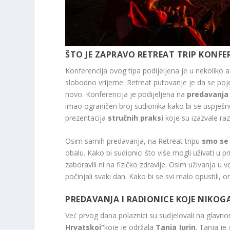
ŠTO JE ZAPRAVO RETREAT TRIP KONFE
Konferencija ovog tipa podijeljena je u nekoliko a
slobodno vrijeme. Retreat putovanje je da se poje
novo. Konferencija je podijeljena na
predavanja
imao ograničen broj sudionika kako bi se uspješn
prezentacija
stručnih praksi
koje su izazvale raz
Osim samih predavanja, na Retreat tripu
smo se 
obalu. Kako bi sudionici što više mogli uživati ​​
zaboravili ni na fizičko zdravlje. Osim uživanja 
počinjali svaki dan. Kako bi se svi malo opustili, 
PREDAVANJA I RADIONICE KOJE NIKO
Već prvog dana polaznici su sudjelovali na glav
Hrvatskoj“
koje je održala
Tanja Jurin
. Tanja je