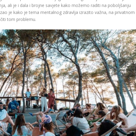
ja, ali je i dala i brojne savjete kako možemo raditi na poboljšanju
ao je kako je tema mentalnog zdravlja izrazito važna, na privatnom 
očiti tom problemu.