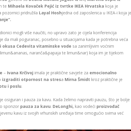
an te
Mihaela Kovaček Pejić iz tvrtke IKEA Hrvatska
koja je
a pozornici pridružila
Layal Hosh
jedna od zaposlenica u IKEA-i koja j
anje“.
ionici mogli više naučiti, no upravo zato je cijela konferencija
je da mali poguranac, posebno u situacijama kada je potrebna veća
ri okusa Cedevita vitaminske vode
sa zanimljivim voćnim
(limun&ananas, naranča&papaja te limun&nar) koja im je tijekom
ce
–
Ivana Krčivoj
imala je praktične savjete za
emocionalno
o
izgraditi otpornost na stres
a
Mirna Šmidt
kroz praktične je
otu i poslu
.
 je osiguran i pauza za kavu. Kada želimo napraviti pauzu, što je bolje
bio sponzor
pauza za kavu
.
DeLonghi,
kao vodeći
proizvođač
jevenu kavu iz svojih vrhunskih uređaja time omogućio svima
već