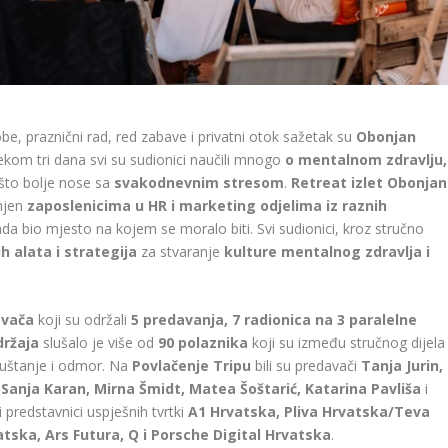
be, praznični rad, red zabave i privatni otok sažetak su
Obonjan
ekom tri dana svi su sudionici naučili mnogo
o mentalnom zdravlju,
što bolje nose sa
svakodnevnim stresom
.
Retreat izlet Obonjan
njen
zaposlenicima u HR i marketing odjelima iz raznih
nda bio mjesto na kojem se moralo biti. Svi sudionici, kroz stručno
ih alata i strategija
za stvaranje
kulture mentalnog zdravlja i
avača
koji su održali
5 predavanja, 7 radionica na 3 paralelne
držaja
slušalo je više od
90 polaznika
koji su između stručnog dijela
uštanje i odmor. Na
Povlačenje Tripu
bili su predavači
Tanja Jurin,
j, Sanja Karan, Mirna Šmidt, Matea Šoštarić, Katarina Pavliša
i
i predstavnici uspješnih tvrtki
A1 Hrvatska, Pliva Hrvatska/Teva
ska, Ars Futura, Q i Porsche Digital Hrvatska
.