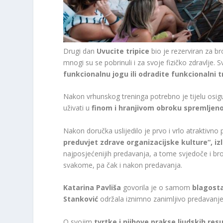
Drugi dan
Uvucite tripice
bio je rezerviran za b
mnogi su se pobrinuli i za svoje fizičko zdravlje. 
funkcionalnu jogu ili odradite funkcionalni 
Nakon vrhunskog treninga potrebno je tijelu osig
uživati ​​u
finom i hranjivom obroku spremlje
Nakon doručka uslijedilo je prvo i vrlo atraktivn
preduvjet zdrave organizacijske kulture“, iz
najposjećenijih predavanja, a tome svjedoče i bro
svakome, pa čak i nakon predavanja.
Katarina Pavliša
govorila je o samom
blagost
Stanković
održala iznimno zanimljivo predavanj
O svojim
tvrtke i njihove prakse ljudskih res