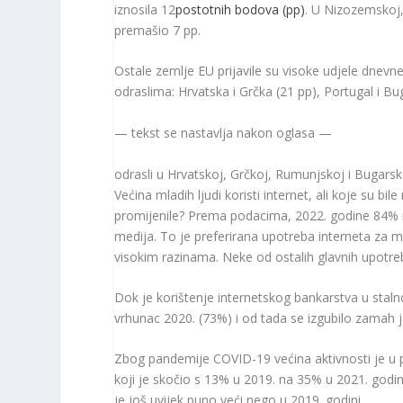
iznosila 12
postotnih bodova (pp)
. U Nizozemskoj, 
premašio 7 pp.
Ostale zemlje EU prijavile su visoke udjele dnev
odraslima: Hrvatska i Grčka (21 pp), Portugal i Bu
— tekst se nastavlja nakon oglasa —
odrasli u Hrvatskoj, Grčkoj, Rumunjskoj i Bugarsk
Većina mladih ljudi koristi internet, ali koje su bi
promijenile? Prema podacima, 2022. godine 84% m
medija. To je preferirana upotreba interneta za m
visokim razinama. Neke od ostalih glavnih upotreba
Dok je korištenje internetskog bankarstva u staln
vrhunac 2020. (73%) i od tada se izgubilo zamah je
Zbog pandemije COVID-19 većina aktivnosti je u p
koji je skočio s 13% u 2019. na 35% u 2021. godin
je još uvijek puno veći nego u 2019. godini.