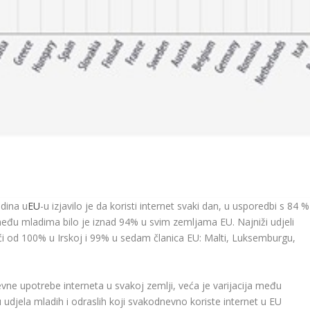
odina u
EU
-u izjavilo je da koristi internet svaki dan, u usporedbi s 84 %
među mladima bilo je iznad 94% u svim zemljama EU. Najniži udjeli
veći od 100% u Irskoj i 99% u sedam članica EU: Malti, Luksemburgu,
nevne upotrebe interneta u svakoj zemlji, veća je varijacija među
 udjela mladih i odraslih koji svakodnevno koriste internet u EU