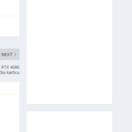
NEXT
a RTX 4080
čku karticu