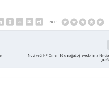
RATE:
će
Novi veći HP Omen 16 u najjačoj izvedbi ima Nvidi
grafi