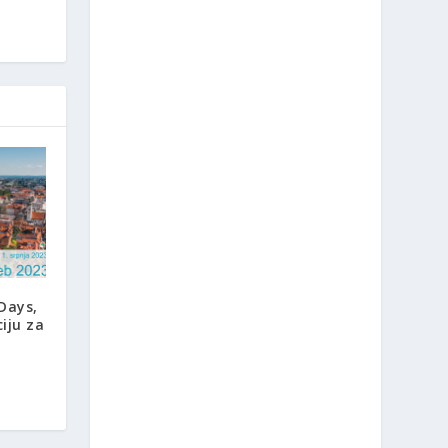
Days,
iju za