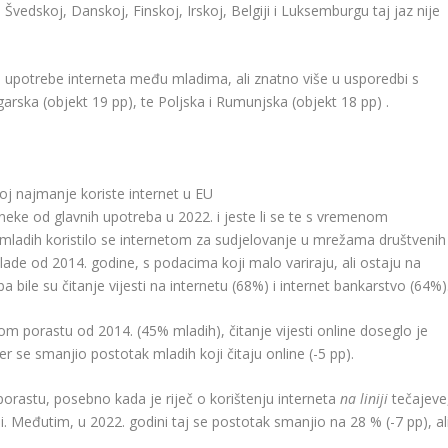
Švedskoj, Danskoj, Finskoj, Irskoj, Belgiji i Luksemburgu taj jaz nije
ne upotrebe interneta među mladima, ali znatno više u usporedbi s
garska (objekt 19 pp), te Poljska i Rumunjska (objekt 18 pp) .
oj najmanje koriste internet u EU
le neke od glavnih upotreba u 2022. i jeste li se te s vremenom
ladih koristilo se internetom za sudjelovanje u mrežama društvenih
lade od 2014. godine, s podacima koji malo variraju, ali ostaju na
 bile su čitanje vijesti na internetu (68%) i internet bankarstvo (64%)
om porastu od 2014. (45% mladih), čitanje vijesti online doseglo je
r se smanjio postotak mladih koji čitaju online (-5 pp).
orastu, posebno kada je riječ o korištenju interneta
na liniji
tečajeve
i. Međutim, u 2022. godini taj se postotak smanjio na 28 % (-7 pp), al