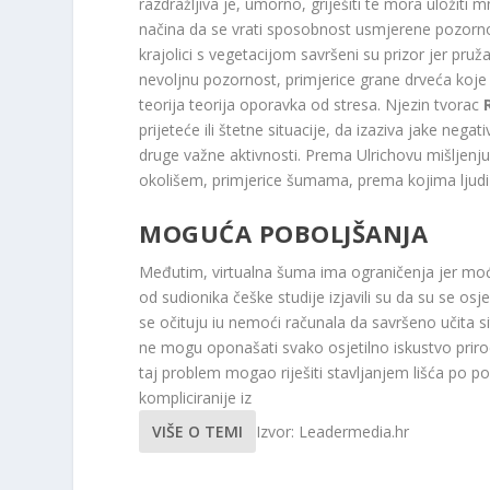
razdražljiva je, umorno, griješiti te mora uložiti 
načina da se vrati sposobnost usmjerene pozornos
krajolici s vegetacijom savršeni su prizor jer pr
nevoljnu pozornost, primjerice grane drveća koje s
teorija teorija oporavka od stresa. Njezin tvorac
prijeteće ili štetne situacije, da izaziva jake neg
druge važne aktivnosti. Prema Ulrichovu mišljenj
okolišem, primjerice šumama, prema kojima ljudi 
MOGUĆA POBOLJŠANJA
Međutim, virtualna šuma ima ograničenja jer moć 
od sudionika češke studije izjavili su da su se osje
se očituju iu nemoći računala da savršeno učita sitn
ne mogu oponašati svako osjetilno iskustvo prirod
taj problem mogao riješiti stavljanjem lišća po p
kompliciranije iz
VIŠE O TEMI
Izvor: Leadermedia.hr