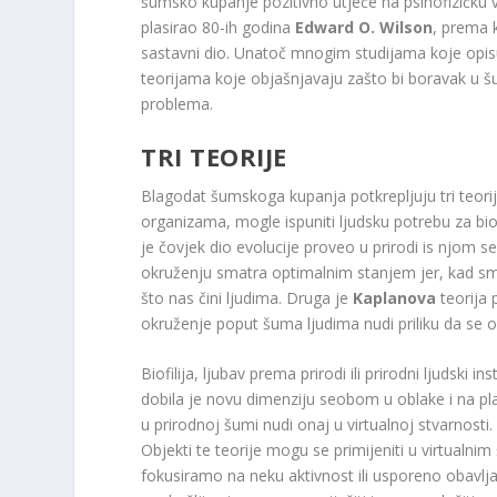
šumsko kupanje pozitivno utječe na psihofizičku vit
plasirao 80-ih godina
Edward O. Wilson
, prema k
sastavni dio. Unatoč mnogim studijama koje opi
teorijama koje objašnjavaju zašto bi boravak u šu
problema.
TRI TEORIJE
Blagodat šumskoga kupanja potkrepljuju tri teorije
organizama, mogle ispuniti ljudsku potrebu za bio
je čovjek dio evolucije proveo u prirodi is njom 
okruženju smatra optimalnim stanjem jer, kad s
što nas čini ljudima. Druga je
Kaplanova
teorija 
okruženje poput šuma ljudima nudi priliku da se
Biofilija, ljubav prema prirodi ili prirodni ljuds
dobila je novu dimenziju seobom u oblake i na pl
u prirodnoj šumi nudi onaj u virtualnoj stvarnosti
Objekti te teorije mogu se primijeniti u virtualn
fokusiramo na neku aktivnost ili usporeno obavlj