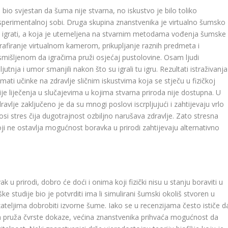
je bio svjestan da šuma nije stvarna, no iskustvo je bilo toliko
ksperimentalnoj sobi. Druga skupina znanstvenika je virtualno šumsko
ogu igrati, a koja je utemeljena na stvarnim metodama vođenja šumske
grafiranje virtualnom kamerom, prikupljanje raznih predmeta i
mišljenom da igračima pruži osjećaj pustolovine. Osam ljudi
ljutnja i umor smanjili nakon što su igrali tu igru. Rezultati istraživanja
ti učinke na zdravlje sličnim iskustvima koja se stječu u fizičkoj
je liječenja u slučajevima u kojima stvarna priroda nije dostupna. U
ravlje zaključeno je da su mnogi poslovi iscrpljujući i zahtijevaju vrlo
i stres čija dugotrajnost ozbiljno narušava zdravlje. Zato stresna
ji ne ostavlja mogućnost boravka u prirodi zahtijevaju alternativno
k u prirodi, dobro će doći i onima koji fizički nisu u stanju boraviti u
eške studije bio je potvrditi ima li simulirani šumski okoliš stvoren u
zateljima dobrobiti izvorne šume. Iako se u recenzijama često ističe d
njih pruža čvrste dokaze, većina znanstvenika prihvaća mogućnost da