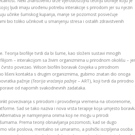
alnost. Neki znanstvenici drže vjerodostojnu teoriju biofilije koju je
ojoj ljudi imaju urođenu potrebu interakcije s prirodom jer su njezin
suju učinke šumskog kupanja, manje se pozornost posvećuje
mi bio toliko učinkovit u smanjenju stresa i ostalih zdravstvenih
. Teorija biofilije tvrdi da bi šume, kao složeni sustavi mnogih
filijom – interakcijom sa živim organizmima u prirodnom okolišu – je
se čvrsto povezao. Wilson biofilni boravak čovjeka u prirodnom
mo lišeni kontakta s drugim organizmima, gubimo znatan dio onoga
povratka pažnje (
Teorija vraćanja pažnje
– ART), koji tvrdi da prirodno
 oporave od napornih svakodnevnih zadataka.
ki instinkt povezivanja s prirodom i provođenja vremena na otvorenome,
atforme. Sad se tako naziva i nova vrsta terapije koja umjesto boravk
. Alternativa je namijenjena onima koji ne mogu u prirodi
im šumama. Prema teoriji obnavljanja pozornosti, kad se dugo
amo više poslova, mentalno se umaramo, a psihički iscrpljena osoba