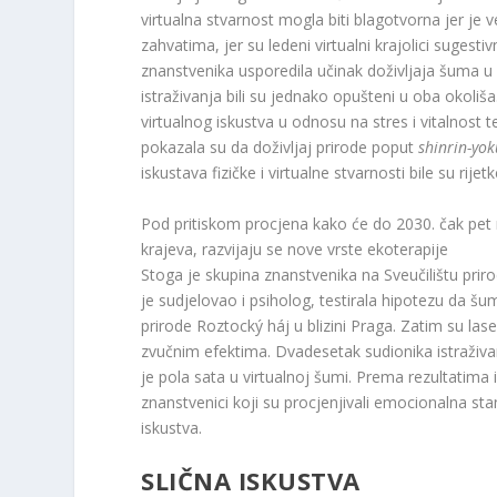
virtualna stvarnost mogla biti blagotvorna jer je
zahvatima, jer su ledeni virtualni krajolici sugest
znanstvenika usporedila učinak doživljaja šuma u bl
istraživanja bili su jednako opušteni u oba okoliša. 
virtualnog iskustva u odnosu na stres i vitalnost t
pokazala su da doživljaj prirode poput
shinrin-yo
iskustava fizičke i virtualne stvarnosti bile su rijetk
Pod pritiskom procjena kako će do 2030. čak pet mi
krajeva, razvijaju se nove vrste ekoterapije
Stoga je skupina znanstvenika na Sveučilištu pri
je sudjelovao i psiholog, testirala hipotezu da š
prirode Roztocký háj u blizini Praga. Zatim su las
zvučnim efektima. Dvadesetak sudionika istraživan
je pola sata u virtualnoj šumi. Prema rezultatima i
znanstvenici koji su procjenjivali emocionalna stan
iskustva.
SLIČNA ISKUSTVA