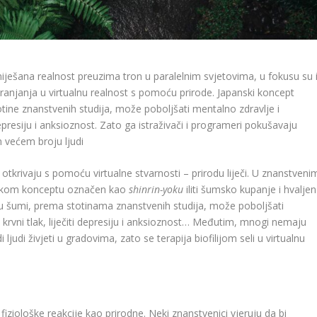
ešana realnost preuzima tron ​​u paralelnim svjetovima, u fokusu su 
ranjanja u virtualnu realnost s pomoću prirode. Japanski koncept
tine znanstvenih studija, može poboljšati mentalno zdravlje i
 depresiju i anksioznost. Zato ga istraživači i programeri pokušavaju
n većem broju ljudi
otkrivaju s pomoću virtualne stvarnosti – prirodu liječi. U znanstveni
nskom konceptu označen kao
shinrin-yoku
iliti šumsko kupanje i hvaljen
 u šumi, prema stotinama znanstvenih studija, može poboljšati
i krvni tlak, liječiti depresiju i anksioznost… Međutim, mnogi nemaju
i ljudi živjeti u gradovima, zato se terapija biofilijom seli u virtualnu
fiziološke reakcije kao prirodne. Neki znanstvenici vjeruju da bi