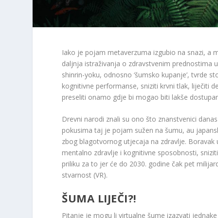
Iako je pojam metaverzuma izgubio na snazi, a mij
daljnja istraživanja o zdravstvenim prednostima u
shinrin-yoku, odnosno ‘šumsko kupanje’, tvrde sto
kognitivne performanse, sniziti krvni tlak, liječiti
preseliti onamo gdje bi mogao biti lakše dostupa
Drevni narodi znali su ono što znanstvenici danas 
pokusima taj je pojam sužen na šumu, au japa
zbog blagotvornog utjecaja na zdravlje. Boravak
mentalno zdravlje i kognitivne sposobnosti, snizit
priliku za to jer će do 2030. godine čak pet milijard
stvarnost (VR).
ŠUMA LIJEČI?!
Pitanje je mogu li virtualne šume izazvati jednake 