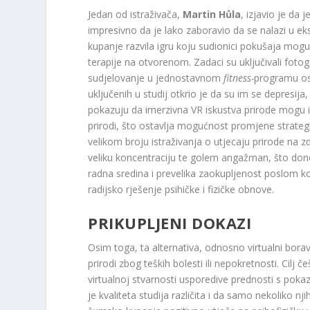
Jedan od istraživača,
Martin Hůla
, izjavio je da 
impresivno da je lako zaboravio da se nalazi u e
kupanje razvila igru ​​koju sudionici pokušaja m
terapije na otvorenom. Zadaci su uključivali foto
sudjelovanje u jednostavnom
fitness-
programu os
uključenih u studij otkrio je da su im se depresija, 
pokazuju da imerzivna VR iskustva prirode mogu ima
prirodi, što ostavlja mogućnost promjene strategi
velikom broju istraživanja o utjecaju prirode na zd
veliku koncentraciju te golem angažman, što donos
radna sredina i prevelika zaokupljenost poslom ko
radijsko rješenje psihičke i fizičke obnove.
PRIKUPLJENI DOKAZI
Osim toga, ta alternativa, odnosno virtualni borava
prirodi zbog teških bolesti ili nepokretnosti. Cilj č
virtualnoj stvarnosti usporedive prednosti s poka
je kvaliteta studija različita i da samo nekoliko 