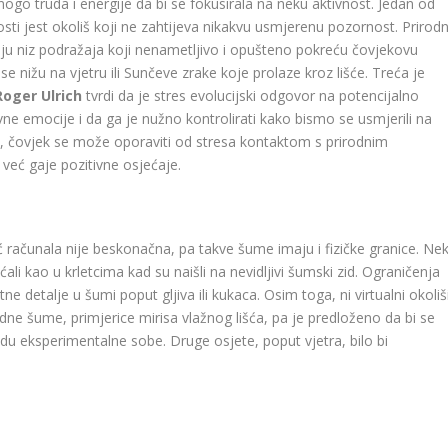
mnogo truda i energije da bi se fokusirala na neku aktivnost. Jedan od
ti jest okoliš koji ne zahtijeva nikakvu usmjerenu pozornost. Prirodn
užaju niz podražaja koji nenametljivo i opušteno pokreću čovjekovu
e nižu na vjetru ili Sunčeve zrake koje prolaze kroz lišće. Treća je
Roger Ulrich
tvrdi da je stres evolucijski odgovor na potencijalno
ativne emocije i da ga je nužno kontrolirati kako bismo se usmjerili na
u, čovjek se može oporaviti od stresa kontaktom s prirodnim
već gaje pozitivne osjećaje.
računala nije beskonačna, pa takve šume imaju i fizičke granice. Nek
ćali kao u krletcima kad su naišli na nevidljivi šumski zid. Ograničenja
e detalje u šumi poput gljiva ili kukaca. Osim toga, ni virtualni okoliš
ne šume, primjerice mirisa vlažnog lišća, pa je predloženo da bi se
odu eksperimentalne sobe. Druge osjete, poput vjetra, bilo bi