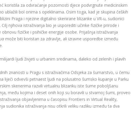
 već koristila za odvraćanje pozornosti djece podvrgnute medicinskim
ivno ublažili bol onima s opeklinama. Osim toga, kad je skupina čeških
izini Praga i njezine digitalno skenirane blizanke u VR-u, sudionici
Cilj njihova istraživanja bio je usporediti učinke fizičke prirode i
e obnovu fizičke i psihičke energije osobe. Prijašnja istraživanja
kua
može biti koristan za zdravlje, ali izravne usporedbe između
e.
lijardi ljudi živjeti u urbanim sredinama, daleko od zelenih i plavih
rodnih znanosti u Pragu s istraživačima Odsjeka za šumarstvo, u čemu
uma liječi odvevši petnaest ljudi na polusatno šumsko kupanje u Parku
erskim skenerima razvili virtualnu blizanku iste šume poboljšanu
ja, među kojima i deset onih koji su boravili u stvarnoj šumi, proveo
straživanja objavljenima u časopisu Frontiers in Virtual Reality,
ja sudionika istraživanja nisu otkrili veliku razliku između ta dva