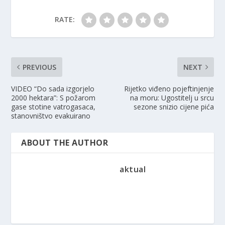
RATE:
PREVIOUS
NEXT
VIDEO “Do sada izgorjelo
Rijetko viđeno pojeftinjenje
2000 hektara”: S požarom
na moru: Ugostitelj u srcu
gase stotine vatrogasaca,
sezone snizio cijene pića
stanovništvo evakuirano
ABOUT THE AUTHOR
aktual