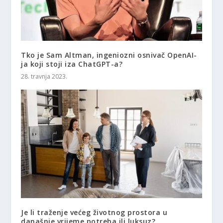
Tko je Sam Altman, ingeniozni osnivač OpenAI-
ja koji stoji iza ChatGPT-a?
28. travnja 2023.
Je li traženje većeg životnog prostora u
današnje vrijeme potreba ili luksuz?