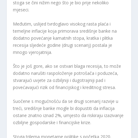
stoga se čini nižim nego što je bio prije nekoliko
mjeseci.
Međutim, uslijed tvrdoglavo visokog rasta plaća i
temeljne inflacije koja primorava središnje banke na
dodatno povećanje kamatnih stopa, kratka i plitka
recesija sljedeće godine (drugi scenarij) postala je
mnogo vjerojatnija.
Što je još gore, ako se ostvari blaga recesija, to može
dodatno narušiti raspoloženje potrošača i poduzeća,
stvarajući uvjete za ozbiljniji i dugotrajniji pad i
povećavajući rizik od financijskog i kreditnog stresa.
Suočene s mogućnošću da se drugi scenarij razvije u
treći, središnje banke mogle bi dopustiti da inflacija
ostane znatno iznad 2%, umjesto da riskiraju izazivanje
ozbiljne gospodarske i financijske krize.
Stoga trilema monetarne politike s početka 2020.